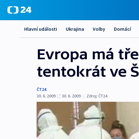
Hlavní události
Ukrajina
Volby
Domácí
Evropa má třet
tentokrát ve 
ČT24
30. 6. 2009
30. 6. 2009
|
Zdroj:
ČT24