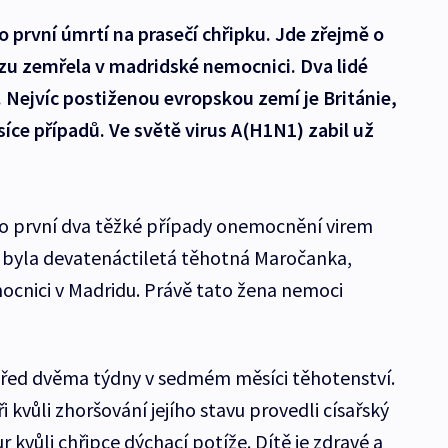
o první úmrtí na prasečí chřipku. Jde zřejmě o
zu zemřela v madridské nemocnici. Dva lidé
 Nejvíc postiženou evropskou zemí je Británie,
síce případů. Ve světě virus A(H1N1) zabil už
ko první dva těžké případy onemocnění virem
byla devatenáctiletá těhotná Maročanka,
ocnici v Madridu. Právě tato žena nemoci
před dvěma týdny v sedmém měsíci těhotenství.
i kvůli zhoršování jejího stavu provedli císařský
 kvůli chřipce dýchací potíže. Dítě je zdravé a