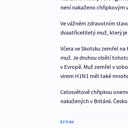
není nakaženo chřipkovým v
Ve vážném zdravotním stavu 
dvaatřicetiletý muž, který 
Včera ve Skotsku zemřel na 
muž. Je druhou obětí tohoto
v Evropě. Muž zemřel v sobot
virem H1N1 měl také mnoho 
Celosvětově chřipkou onemocn
nakažených v Británii. Česk
ŠTÍTKY