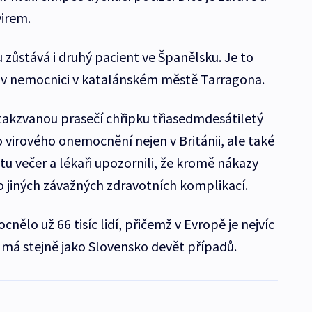
irem.
zůstává i druhý pacient ve Španělsku. Je to
je v nemocnici v katalánském městě Tarragona.
takzvanou prasečí chřipku třiasedmdesátiletý
 virového onemocnění nejen v Británii, ale také
u večer a lékaři upozornili, že kromě nákazy
jiných závažných zdravotních komplikací.
ělo už 66 tisíc lidí, přičemž v Evropě je nejvíc
o má stejně jako Slovensko devět případů.