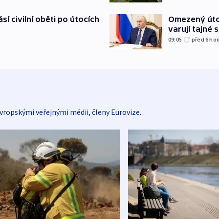
Omezený úto
sí civilní oběti po útocích
varují tajné 
09:05
před 6
ho
vropskými veřejnými médii, členy Eurovize.