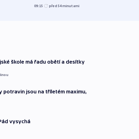
09:15
před 54
minutami
před 1
ajské škole má řadu obětí a desítky
dinou
 potravin jsou na tříletém maximu,
 Pád vysychá