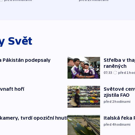
ky
Svět
a Pákistán podepsaly
Střelba v th
raněných
07:33
před 1
ho
ovnaft hoří
Světové ceny
zjistila FAO
před 2
hodinami
Italská řeka
kamery, tvrdí opoziční hnutí
před 4
hodinami