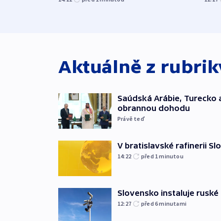
Aktuálně z rubri
Saúdská Arábie, Turecko 
obrannou dohodu
Právě teď
V bratislavské rafinerii Sl
14:22
před 1
minutou
Slovensko instaluje ruské 
12:27
před 6
minutami