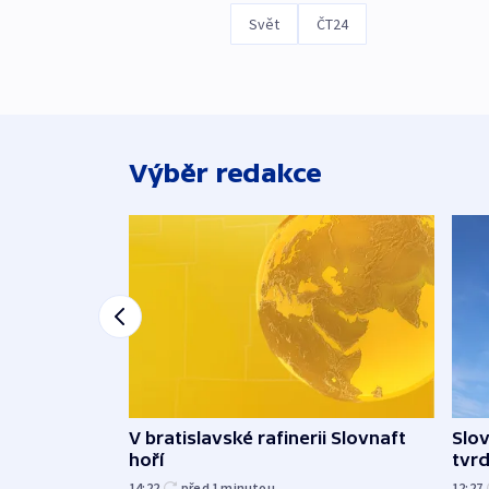
Svět
ČT24
Výběr redakce
V bratislavské rafinerii Slovnaft
Slov
hoří
tvrd
14:22
před 1
minutou
12:27