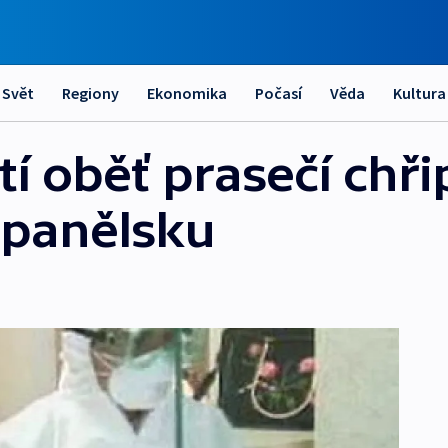
Svět
Regiony
Ekonomika
Počasí
Věda
Kultura
í oběť prasečí chři
Španělsku