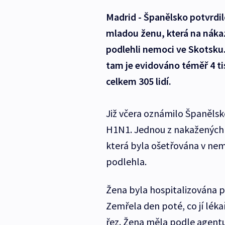
Madrid - Španělsko potvrdil
mladou ženu, která na náka
podlehli nemoci ve Skotsku.
tam je evidováno téměř 4 ti
celkem 305 lidí.
Již včera oznámilo Španěls
H1N1. Jednou z nakažených 
která byla ošetřována v nem
podlehla.
Žena byla hospitalizována 
Zemřela den poté, co jí lékař
řez. Žena měla podle agentur