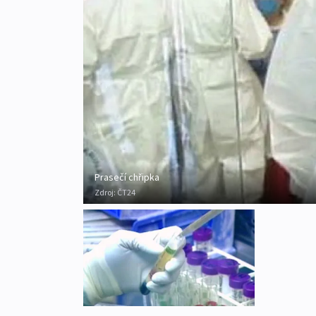
Prasečí chřipka
Zdroj:
ČT24