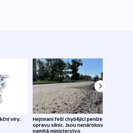
ční viry.
Hejtmani řeší chybějící peníze na
Virtu
opravu silnic. Jsou nenárokové,
Lékař
namítá ministerstvo
česk