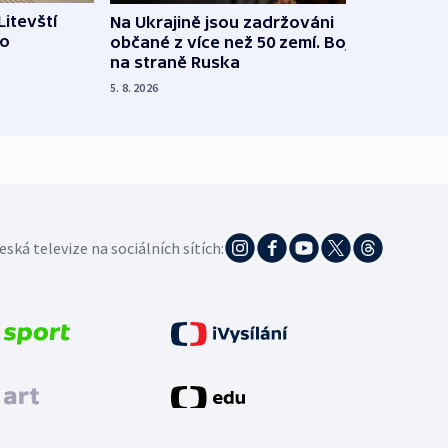
Litevští
Na Ukrajině jsou zadržováni
Španě
 o
občané z více než 50 zemí. Bojovali
dosta
na straně Ruska
4. 8. 20
5. 8. 2026
eská televize na sociálních sítích: