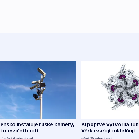
ensko instaluje ruské kamery,
AI poprvé vytvořila funk
í opoziční hnutí
Vědci varují i uklidňují
před 6
minutami
před 29
minutami