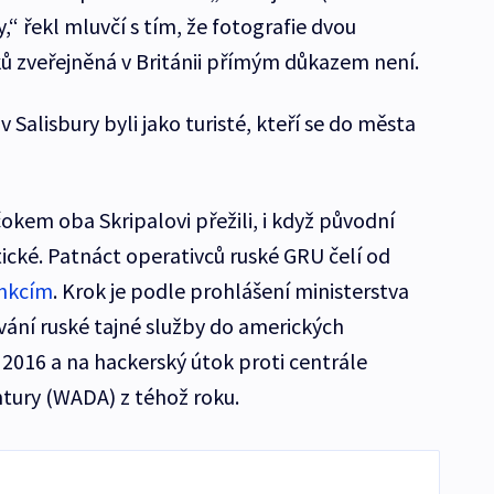
,“ řekl mluvčí s tím, že fotografie dvou
ů zveřejněná v Británii přímým důkazem není.
v Salisbury byli jako turisté, kteří se do města
em oba Skripalovi přežili, i když původní
ické. Patnáct operativců ruské GRU čelí od
nkcím
. Krok je podle prohlášení ministerstva
vání ruské tajné služby do amerických
 2016 a na hackerský útok proti centrále
tury (WADA) z téhož roku.