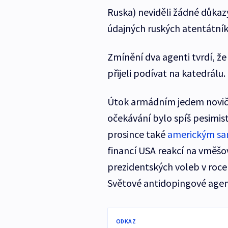
Ruska) neviděli žádné důkazy
údajných ruských atentátník
Zmínění dva agenti tvrdí, že 
přijeli podívat na katedrálu.
Útok armádním jedem novičok
očekávání bylo spíš pesimist
prosince také
americkým sa
financí USA reakcí na vměšo
prezidentských voleb v roce
Světové antidopingové agen
ODKAZ