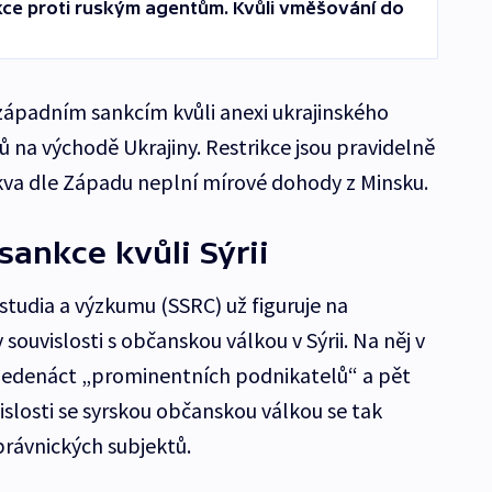
kce proti ruským agentům. Kvůli vměšování do
západním sankcím kvůli anexi ukrajinského
 na východě Ukrajiny. Restrikce jsou pravidelně
va dle Západu neplní mírové dohody z Minsku.
 sankce kvůli Sýrii
studia a výzkumu (SSRC) už figuruje na
ouvislosti s občanskou válkou v Sýrii. Na něj v
 jedenáct „prominentních podnikatelů“ a pět
islosti se syrskou občanskou válkou se tak
právnických subjektů.