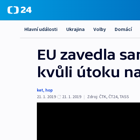
Hlavní události
Ukrajina
Volby
Domácí
EU zavedla sa
kvůli útoku na
ket
,
hop
21. 1. 2019
21. 1. 2019
|
Zdroj:
ČTK
,
ČT24
,
TASS