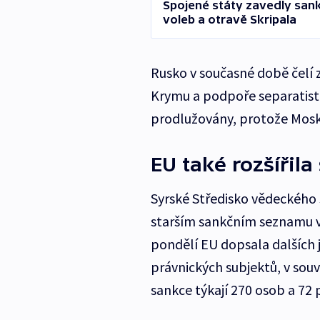
Spojené státy zavedly san
voleb a otravě Skripala
Rusko v současné době čelí 
Krymu a podpoře separatistů
prodlužovány, protože Mosk
EU také rozšířila
Syrské Středisko vědeckého 
starším sankčním seznamu v s
pondělí EU dopsala dalších
právnických subjektů, v souv
sankce týkají 270 osob a 72 