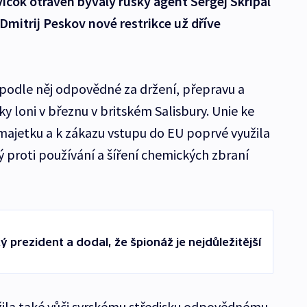
ičok otráven bývalý ruský agent Sergej Skripal
Dmitrij Peskov nové restrikce už dříve
u podle něj odpovědné za držení, přepravu a
ky loni v březnu v britském Salisbury. Unie ke
majetku a k zákazu vstupu do EU poprvé využila
 proti používání a šíření chemických zbraní
ký prezident a dodal, že špionáž je nejdůležitější
ila také vůči syrskému středisku odpovědnému