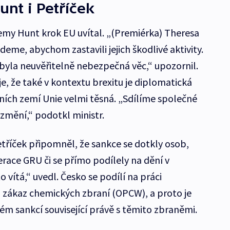
unt i Petříček
remy Hunt krok EU uvítal. „(Premiérka) Theresa
eme, abychom zastavili jejich škodlivé aktivity.
 byla neuvěřitelně nebezpečná věc,“ upozornil.
e, že také v kontextu brexitu je diplomatická
ích zemí Unie velmi těsná. „Sdílíme společné
změní,“ podotkl ministr.
říček připomněl, že sankce se dotkly osob,
race GRU či se přímo podílely na dění v
o vítá,“ uvedl. Česko se podílí na práci
 zákaz chemických zbraní (OPCW), a proto je
ém sankcí související právě s těmito zbraněmi.