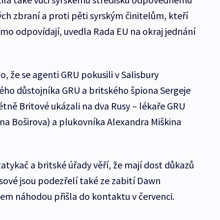
ch zbraní a proti pěti syrským činitelům, kteří
ímo odpovídají, uvedla Rada EU na okraj jednání
, že se agenti GRU pokusili v Salisbury
ého důstojníka GRU a britského špiona Sergeje
étně Britové ukázali na dva Rusy – lékaře GRU
ana Boširova) a plukovníka Alexandra Miškina
tykač a britské úřady věří, že mají dost důkazů
sové jsou podezřelí také ze zabití Dawn
kem náhodou přišla do kontaktu v červenci.