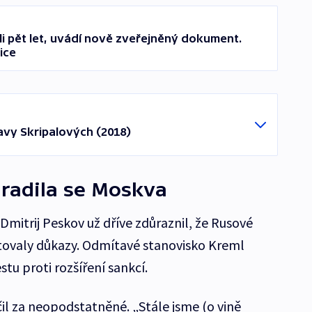
i pět let, uvádí nově zveřejněný dokument.
ice
ravy Skripalových (2018)
hradila se Moskva
 Dmitrij Peskov už dříve zdůraznil, že Rusové
istovaly důkazy. Odmítavé stanovisko Kreml
stu proti rozšíření sankcí.
l za neopodstatněné. „Stále jsme (o vině