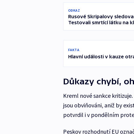
ODKAZ
Rusové Skripalovy sledoval
Testovali smrtící látku na kl
FAKTA
Hlavní události v kauze ot
Důkazy chybí, o
Kreml nové sankce kritizuje.
jsou obviňováni, aniž by ex
potvrdil i v pondělním prote
Peskov rozhodnutí EU označi