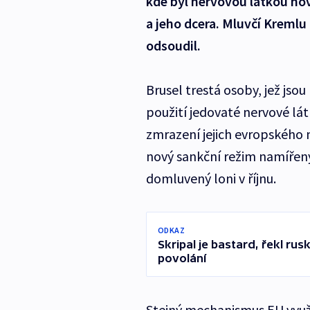
kde byl nervovou látkou nov
a jeho dcera. Mluvčí Kremlu 
odsoudil.
Brusel trestá osoby, jež jso
použití jedovaté nervové lát
zmrazení jejich evropského 
nový sankční režim namířený
domluvený loni v říjnu.
ODKAZ
Skripal je bastard, řekl rus
povolání
Stejný mechanismus EU využ