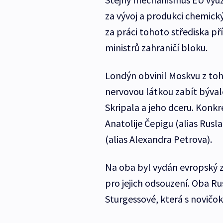
za vývoj a produkci chemický
za práci tohoto střediska př
ministrů zahraničí bloku.
Londýn obvinil Moskvu z toho
nervovou látkou zabít býval
Skripala a jeho dceru. Konkr
Anatolije Čepigu (alias Rusl
(alias Alexandra Petrova).
Na oba byl vydán evropský za
pro jejich odsouzení. Oba Ru
Sturgessové, která s novičo