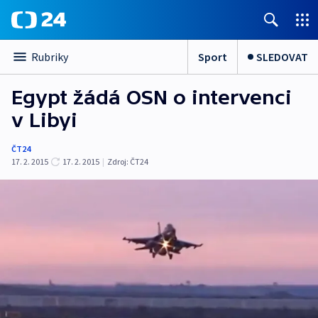
Sport
SLEDOVAT
Rubriky
Egypt žádá OSN o intervenci
v Libyi
ČT24
17. 2. 2015
17. 2. 2015
|
Zdroj:
ČT24