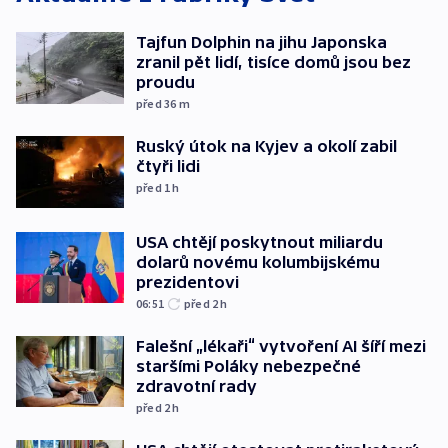
Tajfun Dolphin na jihu Japonska
zranil pět lidí, tisíce domů jsou bez
proudu
před 36
m
Ruský útok na Kyjev a okolí zabil
čtyři lidi
před 1
h
USA chtějí poskytnout miliardu
dolarů novému kolumbijskému
prezidentovi
06:51
před 2
h
Falešní „lékaři“ vytvoření AI šíří mezi
staršími Poláky nebezpečné
zdravotní rady
před 2
h