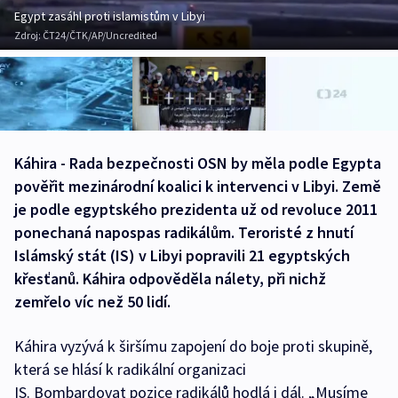
Egypt zasáhl proti islamistům v Libyi
Zdroj:
ČT24/ČTK/AP/Uncredited
Káhira - Rada bezpečnosti OSN by měla podle Egypta
pověřit mezinárodní koalici k intervenci v Libyi. Země
je podle egyptského prezidenta už od revoluce 2011
ponechaná napospas radikálům. Teroristé z hnutí
Islámský stát (IS) v Libyi popravili 21 egyptských
křesťanů. Káhira odpověděla nálety, při nichž
zemřelo víc než 50 lidí.
Káhira vyzývá k širšímu zapojení do boje proti skupině,
která se hlásí k radikální organizaci
IS. Bombardovat pozice radikálů hodlá i dál. „Musíme