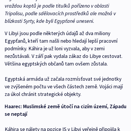
vraždou koptů je podle titulků pořízeno v oblasti
Tripolisu, podle sdělovacích prostředků ale možná v
blízkosti Syrty, kde byli Egypťané uneseni.
V Libyi jsou podle některých údajů až dva miliony
Egypťanů, kteří tam našli nebo hledají lepší pracovní
podmínky. Káhira je už loni vyzvala, aby v zemi
nezůstávali. V září pak vydala zákaz do Libye cestovat.
Většina egyptských občanů tam ovšem zůstala.
Egyptská armáda už začala rozmísťovat své jednotky
ve zvýšeném počtu ve všech částech země. Vojáci mají
za úkol chránit strategické objekty.
Haarec: Muslimské země útočí na cizím území, Západu
se neptají
Káhira se nálety na pozice IS v Libyi veřejně připojila k