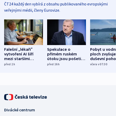
ČT24 každý den vybírá z obsahu publikovaného evropskými
veřejnými médii, členy Eurovize.
Falešní „lékaři“
Spekulace o
Pobyt u vodn
vytvoření AI šíří
přímém ruském
ploch zvyšuje
mezi staršími
útoku jsou pošetilé,
duševní poho
Poláky nebezpečné
míní estonský
ukázala
před 2
h
před 16
h
včera v 07:30
zdravotní rady
bezpečnostní
mezinárodní 
expert
Divácké centrum