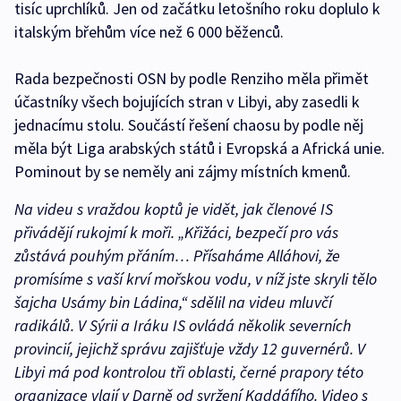
tisíc uprchlíků. Jen od začátku letošního roku doplulo k
italským břehům více než 6 000 běženců.
Rada bezpečnosti OSN by podle Renziho měla přimět
účastníky všech bojujících stran v Libyi, aby zasedli k
jednacímu stolu. Součástí řešení chaosu by podle něj
měla být Liga arabských států i Evropská a Africká unie.
Pominout by se neměly ani zájmy místních kmenů.
Na videu s vraždou koptů je vidět, jak členové IS
přivádějí rukojmí k moři. „Křižáci, bezpečí pro vás
zůstává pouhým přáním… Přísaháme Alláhovi, že
promísíme s vaší krví mořskou vodu, v níž jste skryli tělo
šajcha Usámy bin Ládina,“ sdělil na videu mluvčí
radikálů. V Sýrii a Iráku IS ovládá několik severních
provincií, jejichž správu zajišťuje vždy 12 guvernérů. V
Libyi má pod kontrolou tři oblasti, černé prapory této
organizace vlají v Darně od svržení Kaddáfího. Video s