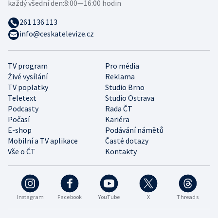
každý všední den:
8:00—16:00 hodin
261 136 113
info@ceskatelevize.cz
TV program
Pro média
Živé vysílání
Reklama
TV poplatky
Studio Brno
Teletext
Studio Ostrava
Podcasty
Rada ČT
Počasí
Kariéra
E-shop
Podávání námětů
Mobilní a TV aplikace
Časté dotazy
Vše o ČT
Kontakty
Instagram
Facebook
YouTube
X
Threads