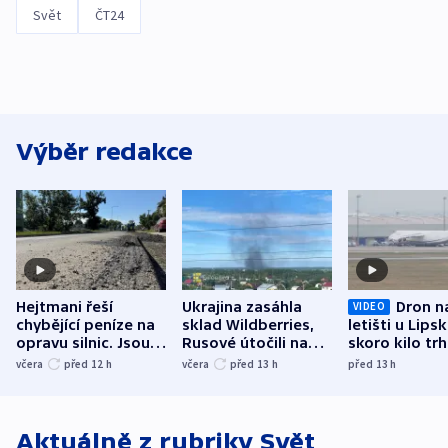
Svět
ČT24
Výběr redakce
Hejtmani řeší
Ukrajina zasáhla
Dron n
VIDEO
chybějící peníze na
sklad Wildberries,
letišti u Lips
opravu silnic. Jsou
Rusové útočili na
skoro kilo trh
nenárokové, namítá
trh, hasiče či
indicie ukazuj
včera
před 12
h
včera
před 13
h
před 13
h
ministerstvo
stadion
Rusko
Aktuálně z rubriky
Svět