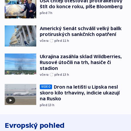
USA chtějí otestovat protiraketový
štít do konce roku, píše Bloomberg
před 7
h
Americký Senát schválil velký balík
protiruských sankčních opatření
včera
před 11
h
Ukrajina zasáhla sklad Wildberries,
Rusové útočili na trh, hasiče či
stadion
včera
před 13
h
Dron na letišti u Lipska nesl
VIDEO
skoro kilo trhaviny, indicie ukazují
na Rusko
před 13
h
Evropský pohled