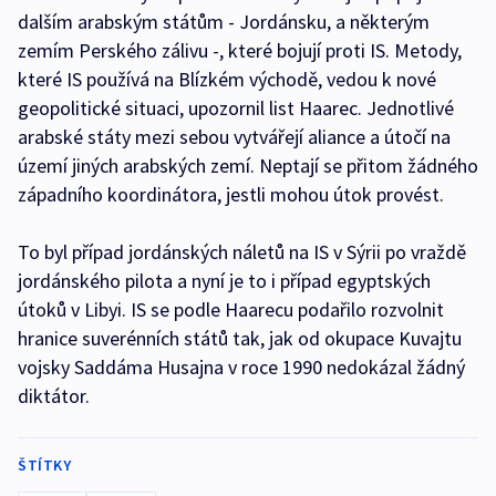
dalším arabským státům - Jordánsku, a některým
zemím Perského zálivu -, které bojují proti IS. Metody,
které IS používá na Blízkém východě, vedou k nové
geopolitické situaci, upozornil list Haarec. Jednotlivé
arabské státy mezi sebou vytvářejí aliance a útočí na
území jiných arabských zemí. Neptají se přitom žádného
západního koordinátora, jestli mohou útok provést.
To byl případ jordánských náletů na IS v Sýrii po vraždě
jordánského pilota a nyní je to i případ egyptských
útoků v Libyi. IS se podle Haarecu podařilo rozvolnit
hranice suverénních států tak, jak od okupace Kuvajtu
vojsky Saddáma Husajna v roce 1990 nedokázal žádný
diktátor.
ŠTÍTKY