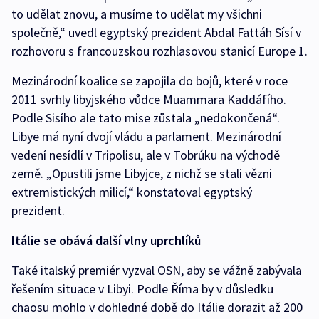
to udělat znovu, a musíme to udělat my všichni
společně,“ uvedl egyptský prezident Abdal Fattáh Sísí v
rozhovoru s francouzskou rozhlasovou stanicí Europe 1.
Mezinárodní koalice se zapojila do bojů, které v roce
2011 svrhly libyjského vůdce Muammara Kaddáfího.
Podle Sisího ale tato mise zůstala „nedokončená“.
Libye má nyní dvojí vládu a parlament. Mezinárodní
vedení nesídlí v Tripolisu, ale v Tobrúku na východě
země. „Opustili jsme Libyjce, z nichž se stali vězni
extremistických milicí,“ konstatoval egyptský
prezident.
Itálie se obává další vlny uprchlíků
Také italský premiér vyzval OSN, aby se vážně zabývala
řešením situace v Libyi. Podle Říma by v důsledku
chaosu mohlo v dohledné době do Itálie dorazit až 200