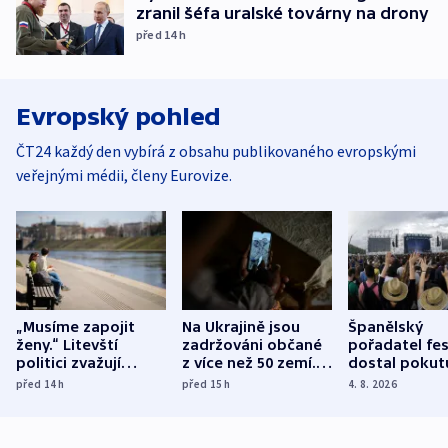
zranil šéfa uralské továrny na drony
před 14
h
Evropský pohled
ČT24 každý den vybírá z obsahu publikovaného evropskými
veřejnými médii, členy Eurovize.
„Musíme zapojit
Na Ukrajině jsou
Španělský
ženy.“ Litevští
zadržováni občané
pořadatel fes
politici zvažují
z více než 50 zemí.
dostal pokut
dohodu o
Bojovali na straně
nekalé prakti
před 14
h
před 15
h
4. 8. 2026
demografii
Ruska