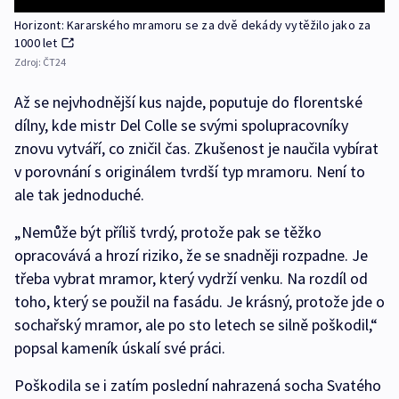
Horizont: Kararského mramoru se za dvě dekády vytěžilo jako za
1000 let
Zdroj:
ČT24
Až se nejvhodnější kus najde, poputuje do florentské
dílny, kde mistr Del Colle se svými spolupracovníky
znovu vytváří, co zničil čas. Zkušenost je naučila vybírat
v porovnání s originálem tvrdší typ mramoru. Není to
ale tak jednoduché.
„Nemůže být příliš tvrdý, protože pak se těžko
opracovává a hrozí riziko, že se snadněji rozpadne. Je
třeba vybrat mramor, který vydrží venku. Na rozdíl od
toho, který se použil na fasádu. Je krásný, protože jde o
sochařský mramor, ale po sto letech se silně poškodil,“
popsal kameník úskalí své práci.
Poškodila se i zatím poslední nahrazená socha Svatého