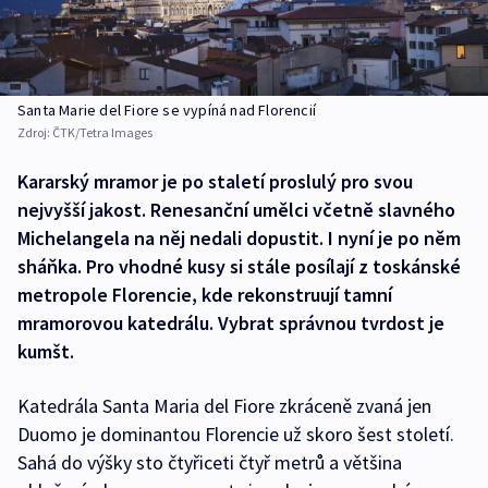
Santa Marie del Fiore se vypíná nad Florencií
Zdroj:
ČTK/Tetra Images
Kararský mramor je po staletí proslulý pro svou
nejvyšší jakost. Renesanční umělci včetně slavného
Michelangela na něj nedali dopustit. I nyní je po něm
sháňka. Pro vhodné kusy si stále posílají z toskánské
metropole Florencie, kde rekonstruují tamní
mramorovou katedrálu. Vybrat správnou tvrdost je
kumšt.
Katedrála Santa Maria del Fiore zkráceně zvaná jen
Duomo je dominantou Florencie už skoro šest století.
Sahá do výšky sto čtyřiceti čtyř metrů a většina