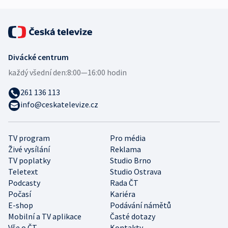
Divácké centrum
každý všední den:
8:00—16:00 hodin
261 136 113
info@ceskatelevize.cz
TV program
Pro média
Živé vysílání
Reklama
TV poplatky
Studio Brno
Teletext
Studio Ostrava
Podcasty
Rada ČT
Počasí
Kariéra
E-shop
Podávání námětů
Mobilní a TV aplikace
Časté dotazy
Vše o ČT
Kontakty