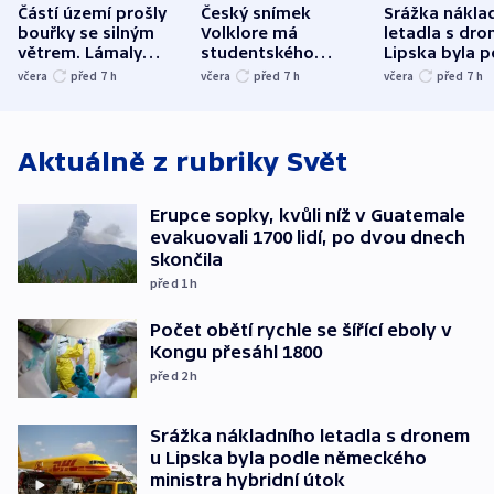
Částí území prošly
Český snímek
Srážka nákla
bouřky se silným
Volklore má
letadla s dr
větrem. Lámaly
studentského
Lipska byla p
stromy a poničily
Oscara, zabojuje o
německého mi
včera
před 7
h
včera
před 7
h
včera
před 7
h
střechu
cenu za krátký film
hybridní útok
Aktuálně z rubriky
Svět
Erupce sopky, kvůli níž v Guatemale
evakuovali 1700 lidí, po dvou dnech
skončila
před 1
h
Počet obětí rychle se šířící eboly v
Kongu přesáhl 1800
před 2
h
Srážka nákladního letadla s dronem
u Lipska byla podle německého
ministra hybridní útok