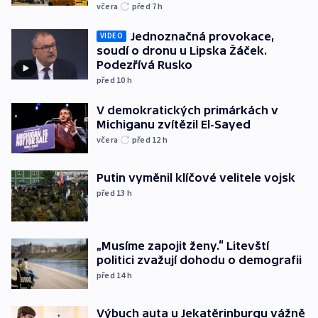
včera
před 7
h
Jednoznačná provokace,
VIDEO
soudí o dronu u Lipska Žáček.
Podezřívá Rusko
před 10
h
V demokratických primárkách v
Michiganu zvítězil El-Sayed
včera
před 12
h
Putin vyměnil klíčové velitele vojsk
před 13
h
„Musíme zapojit ženy.“ Litevští
politici zvažují dohodu o demografii
před 14
h
Výbuch auta u Jekatěrinburgu vážně