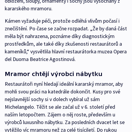
obložení, sloupy, ornamenty i sochy jsou vysochány z
kararského mramoru.
Kámen vyžaduje péči, protože odléhá vlivům počasí i
znečištění. Po čase se začne rozpadat. „Že by daná část
měla být nahrazena, poznáme díky diagnostickým
prostředkům, ale také díky zkušenosti restaurátorů a
kameníků,“ vysvětlila hlavní restaurátorka muzea Opera
del Duoma Beatrice Agostinová.
Mramor chtějí výrobci nábytku
Restaurátoři nyní hledají ideální kararský mramor, aby
mohli svou práci na katedrále dokončit. Kusy pro své
nejslavnější sochy si v dolech vybíral už sám
Michelangelo. Těžit se ale začal už v 6. století před
naším letopočtem. Zájem o něj roste, především u
výrobců luxusního nábytku. Za posledních dvacet let se
vytěžilo víc mramoru než za celé tisíciletí. Do rukou