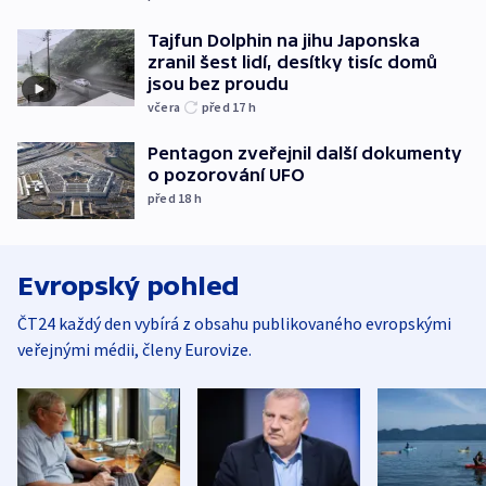
Tajfun Dolphin na jihu Japonska
zranil šest lidí, desítky tisíc domů
jsou bez proudu
včera
před 17
h
Pentagon zveřejnil další dokumenty
o pozorování UFO
před 18
h
Evropský pohled
ČT24 každý den vybírá z obsahu publikovaného evropskými
veřejnými médii, členy Eurovize.