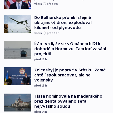
včera
před 9
h
Do Bulharska pronikl zřejmě
ukrajinský dron, explodoval
kilometr od plynovodu
včera
před 10
h
Írán tvrdí, že se s Ománem blíží k
dohodě o Hormuzu. Tam loď zasáhl
projektil
před 11
h
Zelenskyj je poprvé v Srbsku. Země
chtějí spolupracovat, ale ne
vojensky
před 13
h
Tisza nominovala na maďarského
prezidenta bývalého šéfa
nejvyššího soudu
před 14
h