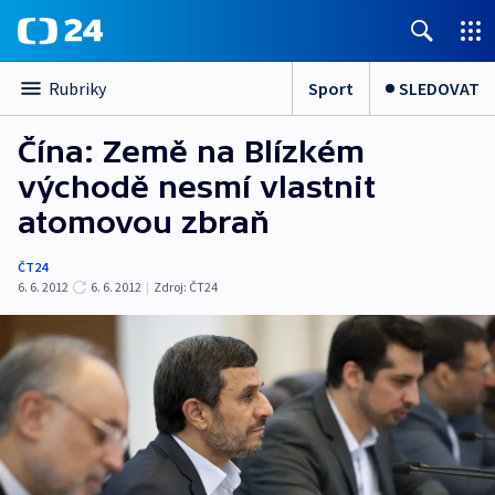
Sport
SLEDOVAT
Rubriky
Čína: Země na Blízkém
východě nesmí vlastnit
atomovou zbraň
ČT24
6. 6. 2012
6. 6. 2012
|
Zdroj:
ČT24