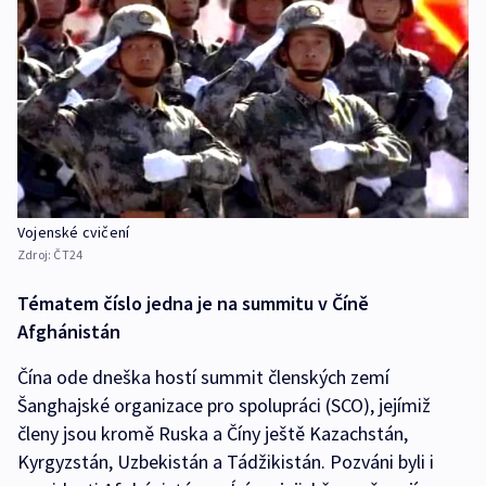
Vojenské cvičení
Zdroj:
ČT24
Tématem číslo jedna je na summitu v Číně
Afghánistán
Čína ode dneška hostí summit členských zemí
Šanghajské organizace pro spolupráci (SCO), jejímiž
členy jsou kromě Ruska a Číny ještě Kazachstán,
Kyrgyzstán, Uzbekistán a Tádžikistán. Pozváni byli i