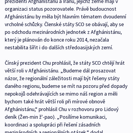
prezidenti Afghánistánu a Íránu, jejichž země mají v
organizaci status pozorovatele. Právě budoucnost
Afghánistánu by měla být hlavním tématem dvoudenní
vrcholné schůzky. Členské státy SCO se obávají, aby se
po odchodu mezinárodních jednotek z Afghánistánu,
který je plánován do konce roku 2014, nezačala
nestabilita šířit i do dalších středoasijských zemí.
Čínský prezident Chu prohlásil, že státy SCO chtějí hrát
větší roli v Afghánistánu. „Budeme dál prosazovat
názor, že regionální záležitosti mají být řešeny státy
daného regionu, budeme se mít na pozoru před dopady
nepokojů odehrávajících se mimo náš region a měli
bychom také hrát větší roli při mírové obnově
Afghánistánu,“ prohlásil Chu v rozhovoru pro Lidový
deník (Žen-min ž'-pao). „Posílíme komunikaci,
koordinaci a spolupráci při řešení zásadních
mezinárodních a regionálních otázek,“ dodal.