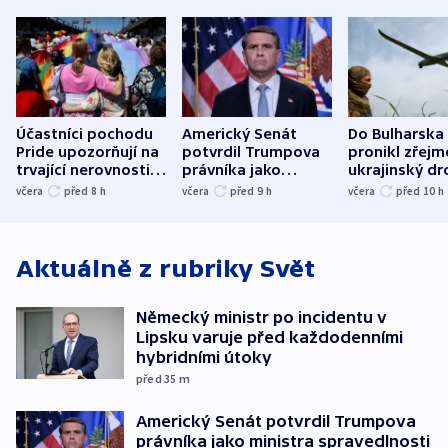
Účastníci pochodu
Americký Senát
Do Bulharska
Pride upozorňují na
potvrdil Trumpova
pronikl zřejm
trvající nerovnosti i
právníka jako
ukrajinský dr
společenskou
ministra
explodoval k
včera
před 8
h
včera
před 9
h
včera
před 10
h
atmosféru
spravedlnosti
od plynovod
Aktuálně z rubriky
Svět
Německý ministr po incidentu v
Lipsku varuje před každodenními
hybridními útoky
před 35
m
Americký Senát potvrdil Trumpova
právníka jako ministra spravedlnosti