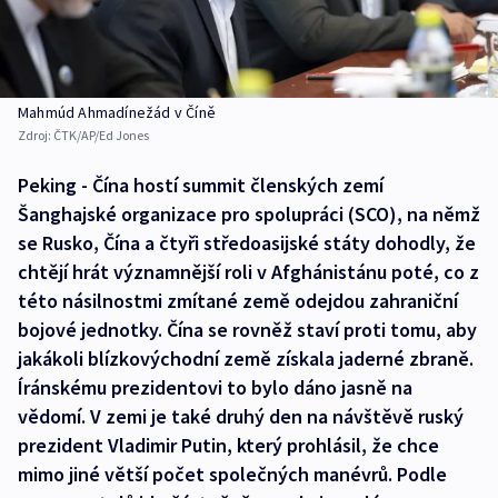
Mahmúd Ahmadínežád v Číně
Zdroj:
ČTK/AP/Ed Jones
Peking - Čína hostí summit členských zemí
Šanghajské organizace pro spolupráci (SCO), na němž
se Rusko, Čína a čtyři středoasijské státy dohodly, že
chtějí hrát významnější roli v Afghánistánu poté, co z
této násilnostmi zmítané země odejdou zahraniční
bojové jednotky. Čína se rovněž staví proti tomu, aby
jakákoli blízkovýchodní země získala jaderné zbraně.
Íránskému prezidentovi to bylo dáno jasně na
vědomí. V zemi je také druhý den na návštěvě ruský
prezident Vladimir Putin, který prohlásil, že chce
mimo jiné větší počet společných manévrů. Podle