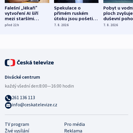
Falešní „lékaři“
Spekulace o
Pobyt u vodn
vytvoření AI šíří
přímém ruském
ploch zvyšuje
mezi staršími
útoku jsou pošetilé,
duševní poho
Poláky nebezpečné
míní estonský
ukázala
před 22
h
7. 8. 2026
7. 8. 2026
zdravotní rady
bezpečnostní
mezinárodní 
expert
Divácké centrum
každý všední den:
8:00—16:00 hodin
261 136 113
info@ceskatelevize.cz
TV program
Pro média
Živé vysílání
Reklama