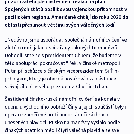
pozorovatelů jde částečně o reakci na plán
Spojených států posílit svou vojenskou přítomnost v
pacifickém regionu. Američané chtějí do roku 2020 do
oblasti přesunout většinu svých válečných lodí.
„Nedávno jsme uspořádali společná námořní cvičení ve
Žlutém moři jako první z řady takovýchto manévrů.
Dohodli jsme se s prezidentem Chuem, že budeme v
této spolupráci pokračovat,“ řekl v čínské metropoli
Putin při schůzce s čínským viceprezidentem Si Ťin-
pchingem, který je obecně považován za nástupce
stávajícího čínského prezidenta Chu Ťin-tchaa.
Šestidenní čínsko-ruská námořní cvičení se konala v
dubnu u východního pobřeží Číny a jejich součástí byly i
operace zaměřené proti ponorkám či záchrana
unesených plavidel. Rusko na manévry vyslalo podle
čínských státních médií čtyři válečná plavidla ze své