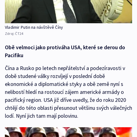
Vladimir Putin na návštěvě Číny
Zdroj:
ČT24
Obě velmoci jako protiváha USA, které se derou do
Pacifiku
Čína a Rusko po letech nepřátelství a podezíravosti v
době studené války rozvíjejí v poslední době
ekonomické a diplomatické styky a obě země nyní s
nelibostí hledí na rostoucí zájem americké armády o
pacifický region. USA již dříve uvedly, že do roku 2020
chtějí do této oblasti přesunout většinu svých válečných
lodí. Nyní jich tam mají polovinu.