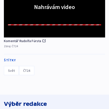
Nahrávám video
Komentář Rudolfa Fürsta
Zdroj:
ČT24
ŠTÍTKY
Svět
ČT24
Výběr redakce