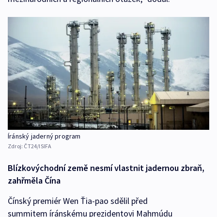
Íránský jaderný program
Zdroj:
ČT24/ISIFA
Blízkovýchodní země nesmí vlastnit jadernou zbraň,
zahřměla Čína
Čínský premiér Wen Ťia-pao sdělil před
summitem íránskému prezidentovi Mahmúdu