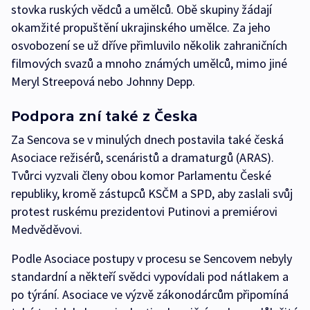
stovka ruských vědců a umělců. Obě skupiny žádají
okamžité propuštění ukrajinského umělce. Za jeho
osvobození se už dříve přimluvilo několik zahraničních
filmových svazů a mnoho známých umělců, mimo jiné
Meryl Streepová nebo Johnny Depp.
Podpora zní také z Česka
Za Sencova se v minulých dnech postavila také česká
Asociace režisérů, scenáristů a dramaturgů (ARAS).
Tvůrci vyzvali členy obou komor Parlamentu České
republiky, kromě zástupců KSČM a SPD, aby zaslali svůj
protest ruskému prezidentovi Putinovi a premiérovi
Medvěděvovi.
Podle Asociace postupy v procesu se Sencovem nebyly
standardní a někteří svědci vypovídali pod nátlakem a
po týrání. Asociace ve výzvě zákonodárcům připomíná