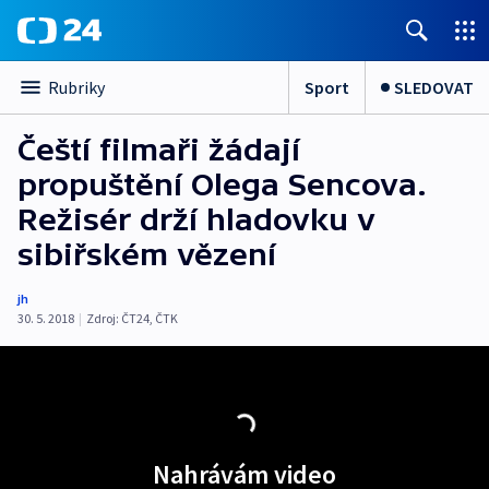
Sport
SLEDOVAT
Rubriky
Čeští filmaři žádají
propuštění Olega Sencova.
Režisér drží hladovku v
sibiřském vězení
jh
30. 5. 2018
|
Zdroj:
ČT24
,
ČTK
Nahrávám video