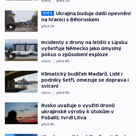
včera
před 2
h
Ukrajina buduje další opevnění
VIDEO
na hranici s Běloruskem
před 2
h
Incidenty s drony na letišti v Lipsku
vyšetřuje Německo jako úmyslný
pokus o způsobení exploze
včera
před 4
h
Klimatický budíček Maďarů. Lidé i
podniky šetří, omezuje se doprava i
svícení
včera
před 4
h
Rusko uvažuje o využití dronů
ukrajinské výroby k útokům v
Pobaltí, tvrdí Litva
před 4
h