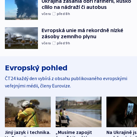
Ukrajina zasáhla obří rafinerii, Rusko
cílilo na nádraží či autobus
včera
před 8
h
Evropská unie má rekordně nízké
zásoby zemního plynu
včera
před 9
h
Evropský pohled
ČT24 každý den vybírá z obsahu publikovaného evropskými
veřejnými médii, členy Eurovize.
Jiný jazyk i technika.
„Musíme zapojit
Na Ukrajině j