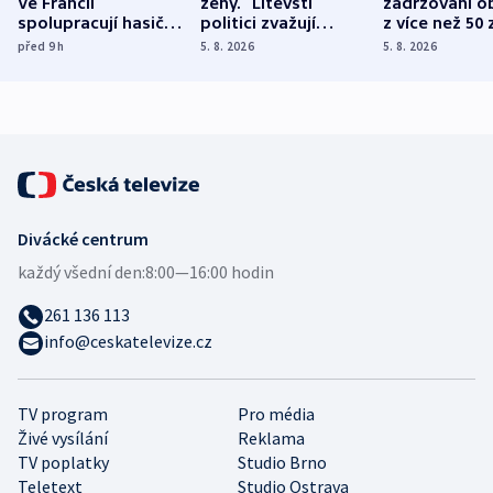
Ve Francii
ženy.“ Litevští
zadržováni o
spolupracují hasiči z
politici zvažují
z více než 50 
různých zemí
dohodu o
Bojovali na s
před 9
h
5. 8. 2026
5. 8. 2026
demografii
Ruska
Divácké centrum
každý všední den:
8:00—16:00 hodin
261 136 113
info@ceskatelevize.cz
TV program
Pro média
Živé vysílání
Reklama
TV poplatky
Studio Brno
Teletext
Studio Ostrava