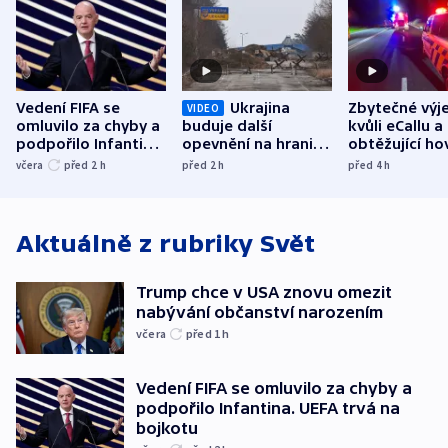
Vedení FIFA se
Ukrajina
Zbytečné výj
VIDEO
omluvilo za chyby a
buduje další
kvůli eCallu a
podpořilo Infantina.
opevnění na hranici
obtěžující ho
UEFA trvá na
s Běloruskem
zdržují záchr
včera
před 2
h
před 2
h
před 4
h
bojkotu
Aktuálně z rubriky
Svět
Trump chce v USA znovu omezit
nabývání občanství narozením
včera
před 1
h
Vedení FIFA se omluvilo za chyby a
podpořilo Infantina. UEFA trvá na
bojkotu