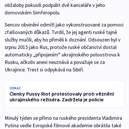
obžaloby pokusili podpálit dvě kanceláře v jeho
domovském Simferopolu.
Sencov obvinění odmítl jako vykonstruované za pomoci
zfalšovaných důkazů. Tvrdil, že jej agenti ruské tajné
služby mučili, aby ho přiměli k doznání. Odsouzen byl v
srpnu 2015 jako Rus, protože ruské občanství dostal
automaticky „připojením“ ukrajinského poloostrova k
Rusku, ačkoliv anexi neuznává a považuje se za
Ukrajince. Trest si odpykává na Sibiři.
ODKAZ
Členky Pussy Riot protestovaly proti věznění
ukrajinského režiséra. Zadržela je policie
Minulý týden se přímo na ruského prezidenta Vladimira
Putina vedle Evropské filmové akademie obrátila také