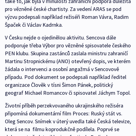
také to, jak byla v minulosti zahraniční podpora důležitá
pro vězněné české chartisty. Za vedení ARAS se pod
výzvu podepsali například režiséři Roman Vávra, Radim
Špaček či Václav Kadrnka.
V Česku nejde o ojedinělou aktivitu. Sencova dále
podporuje třeba Výbor pro vězněné spisovatele českého
PEN klubu. Skupina zastánců zaslala ministru zahraničí
Martinu Stropnickému (ANO) otevřený dopis, ve kterém
žádala o intervenci a osobní angažmá v Sencovově
případu. Pod dokument se podepsali například ředitel
organizace Člověk v tísni Šimon Pánek, politický
geograf Michael Romancov či spisovatel Jáchym Topol.
Životní příběh perzekvovaného ukrajinského režiséra
připomíná dokumentární film Proces: Ruský stát vs.
Oleg Sencov. Snímek v úterý uvedla také Česká televize,
která se na filmu koprodukčně podílela. Poprvé se