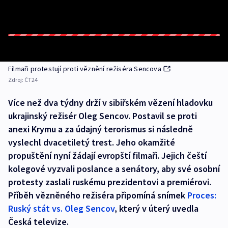
Filmaři protestují proti věznění režiséra Sencova
Zdroj:
ČT24
Více než dva týdny drží v sibiřském vězení hladovku
ukrajinský režisér Oleg Sencov. Postavil se proti
anexi Krymu a za údajný terorismus si následně
vyslechl dvacetiletý trest. Jeho okamžité
propuštění nyní žádají evropští filmaři. Jejich čeští
kolegové vyzvali poslance a senátory, aby své osobní
protesty zaslali ruskému prezidentovi a premiérovi.
Příběh vězněného režiséra připomíná snímek
Proces:
Ruský stát vs. Oleg Sencov
, který v úterý uvedla
Česká televize.