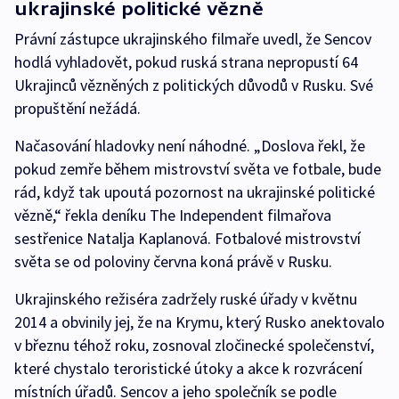
ukrajinské politické vězně
Právní zástupce ukrajinského filmaře uvedl, že Sencov
hodlá vyhladovět, pokud ruská strana nepropustí 64
Ukrajinců vězněných z politických důvodů v Rusku. Své
propuštění nežádá.
Načasování hladovky není náhodné. „Doslova řekl, že
pokud zemře během mistrovství světa ve fotbale, bude
rád, když tak upoutá pozornost na ukrajinské politické
vězně,“ řekla deníku The Independent filmařova
sestřenice Natalja Kaplanová. Fotbalové mistrovství
světa se od poloviny června koná právě v Rusku.
Ukrajinského režiséra zadržely ruské úřady v květnu
2014 a obvinily jej, že na Krymu, který Rusko anektovalo
v březnu téhož roku, zosnoval zločinecké společenství,
které chystalo teroristické útoky a akce k rozvrácení
místních úřadů. Sencov a jeho společník se podle