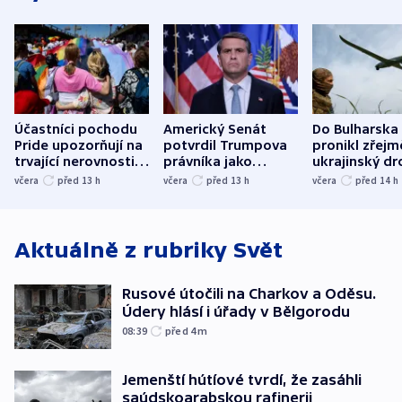
Účastníci pochodu
Americký Senát
Do Bulharska
Pride upozorňují na
potvrdil Trumpova
pronikl zřejm
trvající nerovnosti i
právníka jako
ukrajinský dr
společenskou
ministra
explodoval k
včera
před 13
h
včera
před 13
h
včera
před 14
h
atmosféru
spravedlnosti
od plynovod
Aktuálně z rubriky
Svět
Rusové útočili na Charkov a Oděsu.
Údery hlásí i úřady v Bělgorodu
08:39
před 4
m
Jemenští hútíové tvrdí, že zasáhli
saúdskoarabskou rafinerii