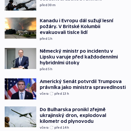
před 30
m
Kanadu i Evropu dál sužují lesní
požáry. V Britské Kolumbii
evakuovali tisíce lidí
před 1
h
Německý ministr po incidentu v
Lipsku varuje před každodenními
hybridními útoky
před 5
h
Americký Senát potvrdil Trumpova
právníka jako ministra spravedlnosti
včera
před 13
h
Do Bulharska pronikl zřejmě
ukrajinský dron, explodoval
kilometr od plynovodu
včera
před 14
h