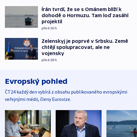
Írán tvrdí, že se s Ománem blíží k
dohodě o Hormuzu. Tam loď zasáhl
projektil
před 16
h
Zelenskyj je poprvé v Srbsku. Země
chtějí spolupracovat, ale ne
vojensky
před 18
h
Evropský pohled
ČT24 každý den vybírá z obsahu publikovaného evropskými
veřejnými médii, členy Eurovize.