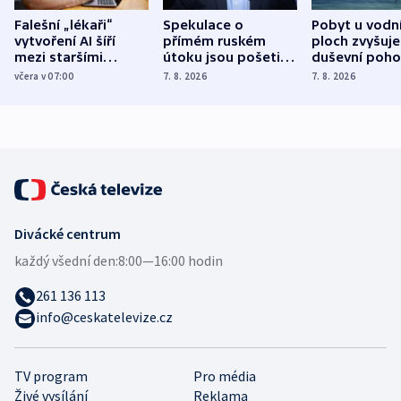
Falešní „lékaři“
Spekulace o
Pobyt u vodn
vytvoření AI šíří
přímém ruském
ploch zvyšuje
mezi staršími
útoku jsou pošetilé,
duševní poho
Poláky nebezpečné
míní estonský
ukázala
včera v 07:00
7. 8. 2026
7. 8. 2026
zdravotní rady
bezpečnostní
mezinárodní 
expert
Divácké centrum
každý všední den:
8:00—16:00 hodin
261 136 113
info@ceskatelevize.cz
TV program
Pro média
Živé vysílání
Reklama