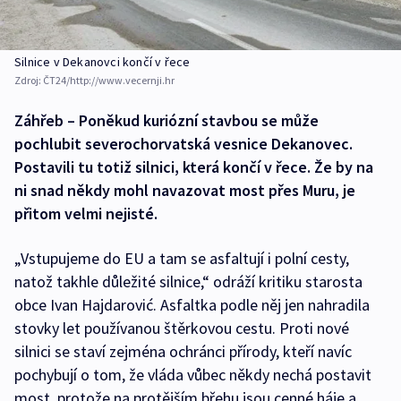
Silnice v Dekanovci končí v řece
Zdroj:
ČT24/http://www.vecernji.hr
Záhřeb – Poněkud kuriózní stavbou se může
pochlubit severochorvatská vesnice Dekanovec.
Postavili tu totiž silnici, která končí v řece. Že by na
ni snad někdy mohl navazovat most přes Muru, je
přitom velmi nejisté.
„Vstupujeme do EU a tam se asfaltují i polní cesty,
natož takhle důležité silnice,“ odráží kritiku starosta
obce Ivan Hajdarović. Asfaltka podle něj jen nahradila
stovky let používanou štěrkovou cestu. Proti nové
silnici se staví zejména ochránci přírody, kteří navíc
pochybují o tom, že vláda vůbec někdy nechá postavit
most, protože na protějším břehu jsou cenné háje a