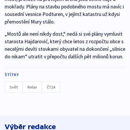
mokřady. Plány na stavbu podobného mostu má navíc i
sousední vesnice Podturen, v jejímž katastru už kdysi
přemostění Mury stálo.
„Mostů ale není nikdy dost,“ nedá si své plány vymluvit
starosta Hajdarović, který chce letos z rozpočtu obce s
necelými devíti stovkami obyvatel na dokončení „silnice
do nikam“ utratit v přepočtu dalších pět milionů korun.
ŠTÍTKY
Svět
Relax
ČT24
Výběr redakce