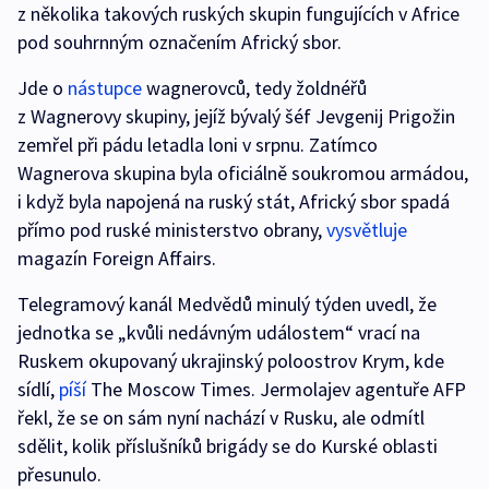
z několika takových ruských skupin fungujících v Africe
pod souhrnným označením Africký sbor.
Jde o
nástupce
wagnerovců, tedy žoldnéřů
z Wagnerovy skupiny, jejíž bývalý šéf Jevgenij Prigožin
zemřel při pádu letadla loni v srpnu. Zatímco
Wagnerova skupina byla oficiálně soukromou armádou,
i když byla napojená na ruský stát, Africký sbor spadá
přímo pod ruské ministerstvo obrany,
vysvětluje
magazín Foreign Affairs.
Telegramový kanál Medvědů minulý týden uvedl, že
jednotka se „kvůli nedávným událostem“ vrací na
Ruskem okupovaný ukrajinský poloostrov Krym, kde
sídlí,
píší
The Moscow Times. Jermolajev agentuře AFP
řekl, že se on sám nyní nachází v Rusku, ale odmítl
sdělit, kolik příslušníků brigády se do Kurské oblasti
přesunulo.