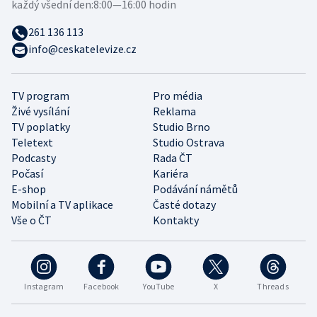
každý všední den:
8:00—16:00 hodin
261 136 113
info@ceskatelevize.cz
TV program
Pro média
Živé vysílání
Reklama
TV poplatky
Studio Brno
Teletext
Studio Ostrava
Podcasty
Rada ČT
Počasí
Kariéra
E-shop
Podávání námětů
Mobilní a TV aplikace
Časté dotazy
Vše o ČT
Kontakty
Instagram
Facebook
YouTube
X
Threads