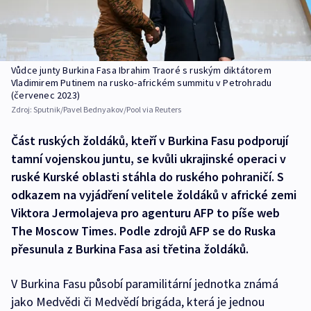
Vůdce junty Burkina Fasa Ibrahim Traoré s ruským diktátorem
Vladimirem Putinem na rusko-africkém summitu v Petrohradu
(červenec 2023)
Zdroj:
Sputnik/Pavel Bednyakov/Pool via Reuters
Část ruských žoldáků, kteří v Burkina Fasu podporují
tamní vojenskou juntu, se kvůli ukrajinské operaci v
ruské Kurské oblasti stáhla do ruského pohraničí. S
odkazem na vyjádření velitele žoldáků v africké zemi
Viktora Jermolajeva pro agenturu AFP to píše web
The Moscow Times. Podle zdrojů AFP se do Ruska
přesunula z Burkina Fasa asi třetina žoldáků.
V Burkina Fasu působí paramilitární jednotka známá
jako Medvědi či Medvědí brigáda, která je jednou