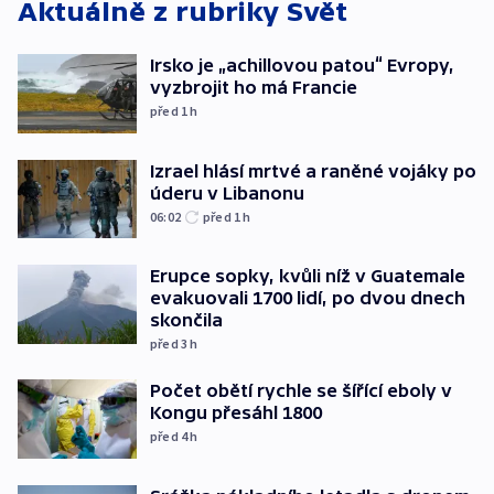
Aktuálně z rubriky
Svět
Irsko je „achillovou patou“ Evropy,
vyzbrojit ho má Francie
před 1
h
Izrael hlásí mrtvé a raněné vojáky po
úderu v Libanonu
06:02
před 1
h
Erupce sopky, kvůli níž v Guatemale
evakuovali 1700 lidí, po dvou dnech
skončila
před 3
h
Počet obětí rychle se šířící eboly v
Kongu přesáhl 1800
před 4
h