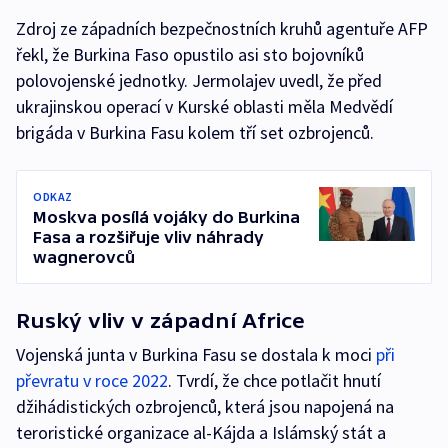
Zdroj ze západních bezpečnostních kruhů agentuře AFP
řekl, že Burkina Faso opustilo asi sto bojovníků
polovojenské jednotky. Jermolajev uvedl, že před
ukrajinskou operací v Kurské oblasti měla Medvědí
brigáda v Burkina Fasu kolem tří set ozbrojenců.
ODKAZ
Moskva posílá vojáky do Burkina
Fasa a rozšiřuje vliv náhrady
wagnerovců
Ruský vliv v západní Africe
Vojenská junta v Burkina Fasu se dostala k moci
při
převratu v roce 2022
. Tvrdí, že chce potlačit hnutí
džihádistických ozbrojenců, která jsou napojená na
teroristické organizace al-Kájda a Islámský stát a