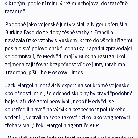
s kterými podle ní minulý režim nebojoval dostatečně
razantně.
Podobně jako vojenské junty v Mali a Nigeru přerušila
Burkina Faso do té doby těsné vazby s Francií a
navázala úzké vztahy s Ruskem, které do všech tří zemí
poslalo své polovojenské jednotky. Západní zpravodajci
se domnívají, že Medvědi mají v Burkina Fasu za úkol
zejména zajišťovat bezpečnost vůdce junty Ibrahima
Traoreho, píší The Moscow Times.
Jack Margolin, nezávislý expert na soukromé vojenské
společnosti, míní, že odchod skupiny by pravděpodobně
boje v africké zemi neovlivnil, neboť Medvědi se
soustředili hlavně na výcvik a bezpečnost politického
vedení. „Nebrali na sebe takové riziko jako wagnerovci
třeba v Mali,“ řekl Margolin agentuře AFP.