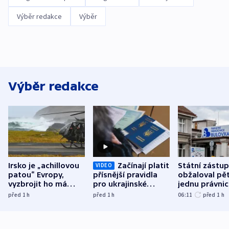
Výběr redakce
Výběr
Výběr redakce
Irsko je „achillovou
Začínají platit
Státní zástu
VIDEO
patou“ Evropy,
přísnější pravidla
obžaloval pět 
vyzbrojit ho má
pro ukrajinské
jednu právni
Francie
uprchlíky
osobu v kauz
před 1
h
před 1
h
06:11
před 1
h
Bulovky