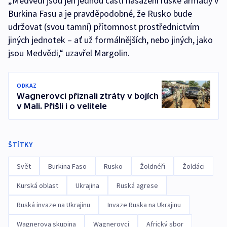
„Medvědi jsou jen jednou částí nasazení ruské armády v
Burkina Fasu a je pravděpodobné, že Rusko bude
udržovat (svou tamní) přítomnost prostřednictvím
jiných jednotek – ať už formálnějších, nebo jiných, jako
jsou Medvědi,“ uzavřel Margolin.
ODKAZ
Wagnerovci přiznali ztráty v bojích
v Mali. Přišli i o velitele
ŠTÍTKY
Svět
Burkina Faso
Rusko
Žoldnéři
Žoldáci
Kurská oblast
Ukrajina
Ruská agrese
Ruská invaze na Ukrajinu
Invaze Ruska na Ukrajinu
Wagnerova skupina
Wagnerovci
Africký sbor