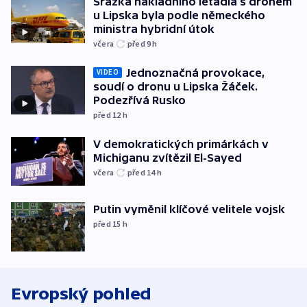
Srážka nákladního letadla s dronem
u Lipska byla podle německého
ministra hybridní útok
včera
před 9
h
Jednoznačná provokace,
VIDEO
soudí o dronu u Lipska Žáček.
Podezřívá Rusko
před 12
h
V demokratických primárkách v
Michiganu zvítězil El-Sayed
včera
před 14
h
Putin vyměnil klíčové velitele vojsk
před 15
h
Evropský pohled