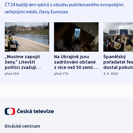
ČT24 každý den vybírá z obsahu publikovaného evropskými
veřejnými médii, členy Eurovize.
„Musíme zapojit
Na Ukrajině jsou
Španělský
ženy.“ Litevští
zadržováni občané
pořadatel fes
politici zvažují
z více než 50 zemí.
dostal pokut
dohodu o
Bojovali na straně
nekalé prakti
před 16
h
před 17
h
4. 8. 2026
demografii
Ruska
Divácké centrum