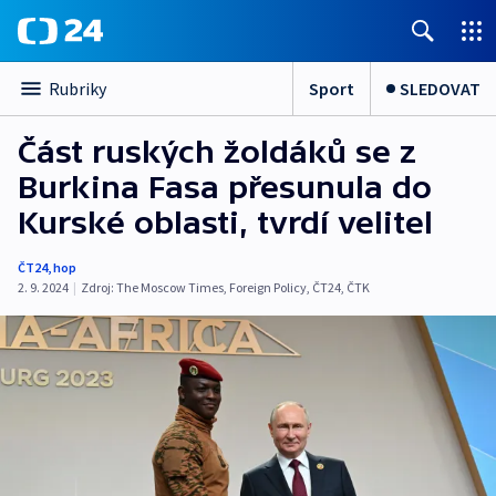
Sport
SLEDOVAT
Rubriky
Část ruských žoldáků se z
Burkina Fasa přesunula do
Kurské oblasti, tvrdí velitel
ČT24
,
hop
2. 9. 2024
|
Zdroj:
The Moscow Times
,
Foreign Policy
,
ČT24
,
ČTK