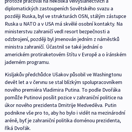
protože pracoval na několika velvyslanectvích a
diplomatických zastoupeních Sovětského svazu a
později Ruska, byl ve strukturách OSN, stálým zástupce
Ruska u NATO a v USA má skvělé osobní kontakty. Na
ministerstvu zahraničí vedl resort bezpečnosti a
odzbrojení, později byl jmenován jedním z náměstků
ministra zahraničí. Účastnil se také jednání o
americkém protiraketovém štítu v Evropě a o íránském
jaderném programu.
Kisljakův předchůdce Ušakov působil ve Washingtonu
devět let a v červnu se stal blízkým spolupracovníkem
nového premiéra Vladimira Putina. To podle Dvořáka
pomůže Putinovi posílit pozice v zahraniční politice na
úkor nového prezidenta Dmitrije Medveděva. Putin
podnikne vše pro to, aby ho bylo i vidět na mezinárodní
aréně, byť je zahraniční politika doménou prezidenta,
říká Dvořák.