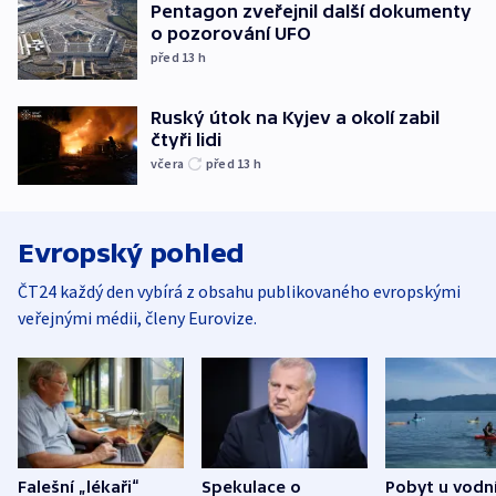
Pentagon zveřejnil další dokumenty
o pozorování UFO
před 13
h
Ruský útok na Kyjev a okolí zabil
čtyři lidi
včera
před 13
h
Evropský pohled
ČT24 každý den vybírá z obsahu publikovaného evropskými
veřejnými médii, členy Eurovize.
Falešní „lékaři“
Spekulace o
Pobyt u vodn