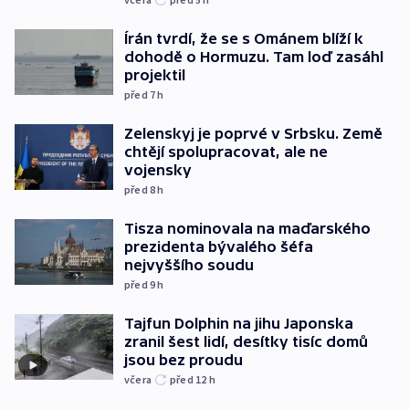
Írán tvrdí, že se s Ománem blíží k
dohodě o Hormuzu. Tam loď zasáhl
projektil
před 7
h
Zelenskyj je poprvé v Srbsku. Země
chtějí spolupracovat, ale ne
vojensky
před 8
h
Tisza nominovala na maďarského
prezidenta bývalého šéfa
nejvyššího soudu
před 9
h
Tajfun Dolphin na jihu Japonska
zranil šest lidí, desítky tisíc domů
jsou bez proudu
včera
před 12
h