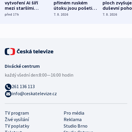
vytvoření AI šíří
přímém ruském
ploch zvyšuje
mezi staršími
útoku jsou pošetilé,
duševní poho
Poláky nebezpečné
míní estonský
ukázala
před 17
h
7. 8. 2026
7. 8. 2026
zdravotní rady
bezpečnostní
mezinárodní 
expert
Divácké centrum
každý všední den:
8:00—16:00 hodin
261 136 113
info@ceskatelevize.cz
TV program
Pro média
Živé vysílání
Reklama
TV poplatky
Studio Brno