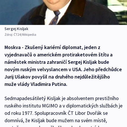
Sergej Kisljak
Zdroj:
ČT24/Wikipedia
Moskva - Zkušený kariérní diplomat, jeden z
vyjednavačů o americkém protiraketovém štítu a
náměstek ministra zahraničí Sergej Kisljak bude
novým ruským velvyslancem v USA. Jeho předchůdce
Jurij Ušakov povyšil na druhého nejdůležitějšího
muže vlády Vladimira Putina.
Sedmapadesátiletý Kisljak je absolventem prestižního
ruského institutu MGIMO a v diplomatických službách je
od roku 1977. Spolupracovník ČT Libor Dvořák se
domnívá, že Kisljak bude mužem na svém místě,