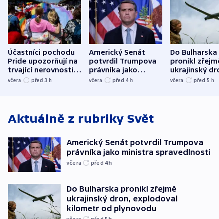
Účastníci pochodu
Americký Senát
Do Bulharska
Pride upozorňují na
potvrdil Trumpova
pronikl zřejm
trvající nerovnosti i
právníka jako
ukrajinský dr
společenskou
ministra
explodoval k
včera
před 3
h
včera
před 4
h
včera
před 5
h
atmosféru
spravedlnosti
od plynovod
Aktuálně z rubriky
Svět
Americký Senát potvrdil Trumpova
právníka jako ministra spravedlnosti
včera
před 4
h
Do Bulharska pronikl zřejmě
ukrajinský dron, explodoval
kilometr od plynovodu
včera
před 5
h