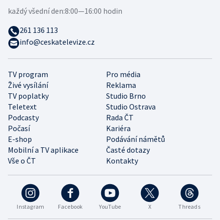
každý všední den:
8:00—16:00 hodin
261 136 113
info@ceskatelevize.cz
TV program
Pro média
Živé vysílání
Reklama
TV poplatky
Studio Brno
Teletext
Studio Ostrava
Podcasty
Rada ČT
Počasí
Kariéra
E-shop
Podávání námětů
Mobilní a TV aplikace
Časté dotazy
Vše o ČT
Kontakty
Instagram
Facebook
YouTube
X
Threads