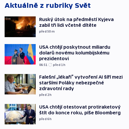
Aktuálně z rubriky
Svět
Ruský útok na předměstí Kyjeva
zabil tři lidi včetně dítěte
před 50
m
USA chtějí poskytnout miliardu
dolarů novému kolumbijskému
prezidentovi
06:51
před 1
h
Falešní „lékaři“ vytvoření AI šíří mezi
staršími Poláky nebezpečné
zdravotní rady
před 2
h
USA chtějí otestovat protiraketový
štít do konce roku, píše Bloomberg
před 6
h