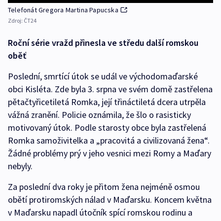
Telefonát Gregora Martina Papucska
Zdroj:
ČT24
Roční série vražd přinesla ve středu další romskou
oběť
Poslední, smrtící útok se udál ve východomaďarské
obci Kisléta. Zde byla 3. srpna ve svém domě zastřelena
pětačtyřicetiletá Romka, její třináctiletá dcera utrpěla
vážná zranění. Policie oznámila, že šlo o rasisticky
motivovaný útok. Podle starosty obce byla zastřelená
Romka samoživitelka a „pracovitá a civilizovaná žena“.
Žádné problémy prý v jeho vesnici mezi Romy a Maďary
nebyly.
Za poslední dva roky je přitom žena nejméně osmou
obětí protiromských nálad v Maďarsku. Koncem května
v Maďarsku napadl útočník spící romskou rodinu a