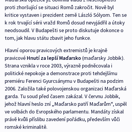
proti zhoršující se situaci Romů zakročit. Nově byl
kritice vystaven i prezident země László Sólyom. Ten se
k rok trvající sérii vražd Romů dosud nevyjádřil a útoky
neodsoudil. V Budapešti se proto diskutuje dokonce o
tom, jak hlavu státu zbavit jeho funkce.
Hlavní oporou pravicových extremistů je krajně
pravicové
Hnutí za lepší Maďarsko
(maďarsky Jobbik).
Strana vznikla v roce 2003, výrazně podněcovala i
politické nepokoje a demonstrace proti tehdejšímu
premiéru Ferenci Gyurcsánymu v Budapešti na podzim
2006. Založila také polovojenskou organizaci Maďarská
garda. Tu soud před časem zakázal. V červnu Jobbik,
jehož hlavní heslo zní „Maďarsko patří Maďarům“, uspěl
ve volbách do Evropského parlamentu. Mandáty získal
právě kvůli příslibu zavedení pořádku, především vůči
romské kriminalitě.