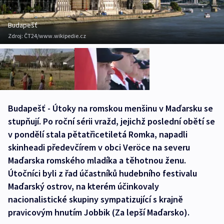
Budapešť
Zdroj:
ČT24/www.wikipedie.cz
Budapešť - Útoky na romskou menšinu v Maďarsku se
stupňují. Po roční sérii vražd, jejichž poslední obětí se
v pondělí stala pětatřicetiletá Romka, napadli
skinheadi předevčírem v obci Veröce na severu
Maďarska romského mladíka a těhotnou ženu.
Útočníci byli z řad účastníků hudebního festivalu
Maďarský ostrov, na kterém účinkovaly
nacionalistické skupiny sympatizující s krajně
pravicovým hnutím Jobbik (Za lepší Maďarsko).