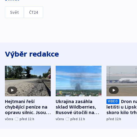
Svět
ČT24
Výběr redakce
Hejtmani řeší
Ukrajina zasáhla
Dron n
VIDEO
chybějící peníze na
sklad Wildberries,
letišti u Lips
opravu silnic. Jsou
Rusové útočili na
skoro kilo trh
nenárokové, namítá
trh, hasiče či
indicie ukazuj
včera
před 12
h
včera
před 12
h
před 12
h
ministerstvo
stadion
Rusko