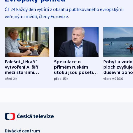
ČT24 každý den vybírá z obsahu publikovaného evropskými
veřejnými médii, členy Eurovize.
Falešní „lékaři“
Spekulace o
Pobyt u vodn
vytvoření AI šíří
přímém ruském
ploch zvyšuje
mezi staršími
útoku jsou pošetilé,
duševní poho
Poláky nebezpečné
míní estonský
ukázala
před 2
h
před 15
h
včera v 07:30
zdravotní rady
bezpečnostní
mezinárodní 
expert
Divácké centrum