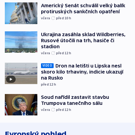
Americký Senát schválil velký balík
protiruských sankčních opatření
včera
před 10
h
Ukrajina zasáhla sklad Wildberries,
Rusové útočili na trh, hasiče či
stadion
včera
před 12
h
Dron na letišti u Lipska nesl
VIDEO
skoro kilo trhaviny, indicie ukazují
na Rusko
před 12
h
Soud nařídil zastavit stavbu
Trumpova tanečního sálu
včera
před 12
h
Evropský pohled