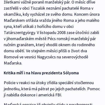
žiletkami vážně poranil manželský pár. O měsíc dříve
zastřelili v obci Tiszalök neznámí pachatelé Roma v
okamžiku, kdy vycházel ze svého domu. Koncem února
Maďarskem otřásla vražda jiného Roma a jeho malého
syna, kteří utíkali z hořícího domu v obci
Tatárszentgyörgy. V listopadu 2008 zase útočníci zabili
v jihomaďarském městě Pécs romský manželský pár
ručním granátem, který vhodili oknem do rodinného
domu obětí. Ve stejném měsíci přišli o život dva
Romové ve vesnici Nagycsécs na severovýchodě
Maďarska.
Kritika míří i na hlavu prezidenta Sólyoma
Policie v reakci na útoky zřídila speciální stočlennou
jednotku, která má pátrat po jejich pachatelích. Pomoc
jí nabídla dokonce i americká FBI.
Maďarská opozice již obvinila vládu z neschopnosti