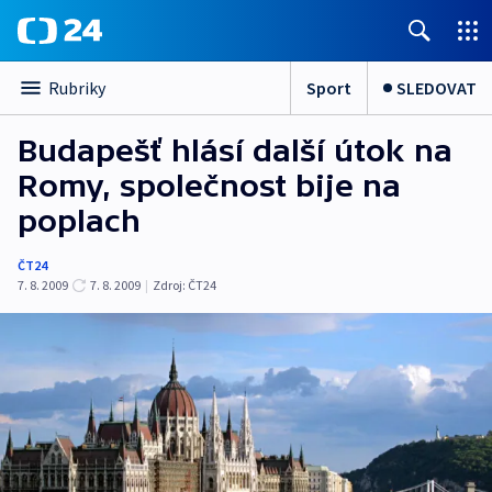
Sport
SLEDOVAT
Rubriky
Budapešť hlásí další útok na
Romy, společnost bije na
poplach
ČT24
7. 8. 2009
7. 8. 2009
|
Zdroj:
ČT24