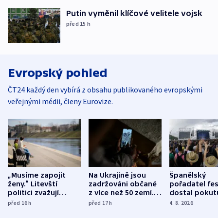
Putin vyměnil klíčové velitele vojsk
před 15
h
Evropský pohled
ČT24 každý den vybírá z obsahu publikovaného evropskými
veřejnými médii, členy Eurovize.
„Musíme zapojit
Na Ukrajině jsou
Španělský
ženy.“ Litevští
zadržováni občané
pořadatel fes
politici zvažují
z více než 50 zemí.
dostal pokut
dohodu o
Bojovali na straně
nekalé prakti
před 16
h
před 17
h
4. 8. 2026
demografii
Ruska