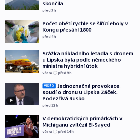
skončila
před 3
h
Počet obětí rychle se šířící eboly v
Kongu přesáhl 1800
před 4
h
Srážka nákladního letadla s dronem
u Lipska byla podle německého
ministra hybridní útok
včera
před 9
h
Jednoznačná provokace,
VIDEO
soudí o dronu u Lipska Žáček.
Podezřívá Rusko
před 12
h
V demokratických primárkách v
Michiganu zvítězil El-Sayed
včera
před 14
h