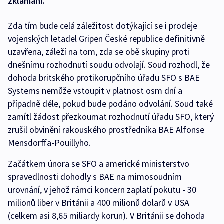
zklamání.
Zda tím bude celá záležitost dotýkající se i prodeje
vojenských letadel Gripen České republice definitivně
uzavřena, záleží na tom, zda se obě skupiny proti
dnešnímu rozhodnutí soudu odvolají. Soud rozhodl, že
dohoda britského protikorupčního úřadu SFO s BAE
Systems nemůže vstoupit v platnost osm dní a
případně déle, pokud bude podáno odvolání. Soud také
zamítl žádost přezkoumat rozhodnutí úřadu SFO, který
zrušil obvinění rakouského prostředníka BAE Alfonse
Mensdorffa-Pouillyho.
Začátkem února se SFO a americké ministerstvo
spravedlnosti dohodly s BAE na mimosoudním
urovnání, v jehož rámci koncern zaplatí pokutu - 30
milionů liber v Británii a 400 milionů dolarů v USA
(celkem asi 8,65 miliardy korun). V Británii se dohoda