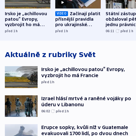
Irsko je „achillovou
Začínají platit
Státní zástu
VIDEO
patou“ Evropy,
přísnější pravidla
obžaloval pět 
vyzbrojit ho má
pro ukrajinské
jednu právni
Francie
uprchlíky
osobu v kauz
před 1
h
před 1
h
06:11
před 1
h
Bulovky
Aktuálně z rubriky
Svět
Irsko je „achillovou patou“ Evropy,
vyzbrojit ho má Francie
před 1
h
Izrael hlásí mrtvé a raněné vojáky po
úderu v Libanonu
06:02
před 1
h
Erupce sopky, kvůli níž v Guatemale
evakuovali 1700 lidí, po dvou dnech