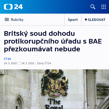
Sport
SLEDOVAT
Rubriky
Britský soud dohodu
protikorupčního úřadu s BAE
přezkoumávat nebude
ČT24
24. 3. 2010
24. 3. 2010
|
Zdroj:
ČT24