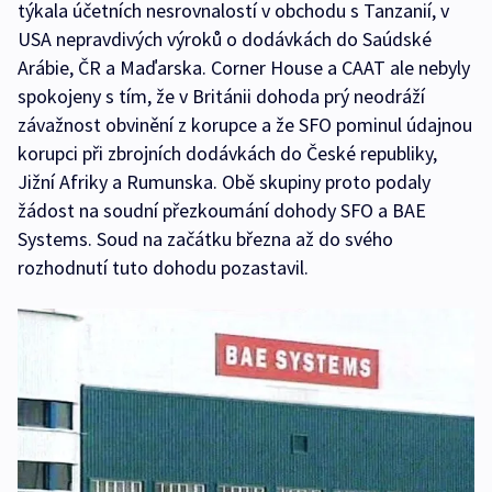
týkala účetních nesrovnalostí v obchodu s Tanzanií, v
USA nepravdivých výroků o dodávkách do Saúdské
Arábie, ČR a Maďarska. Corner House a CAAT ale nebyly
spokojeny s tím, že v Británii dohoda prý neodráží
závažnost obvinění z korupce a že SFO pominul údajnou
korupci při zbrojních dodávkách do České republiky,
Jižní Afriky a Rumunska. Obě skupiny proto podaly
žádost na soudní přezkoumání dohody SFO a BAE
Systems. Soud na začátku března až do svého
rozhodnutí tuto dohodu pozastavil.