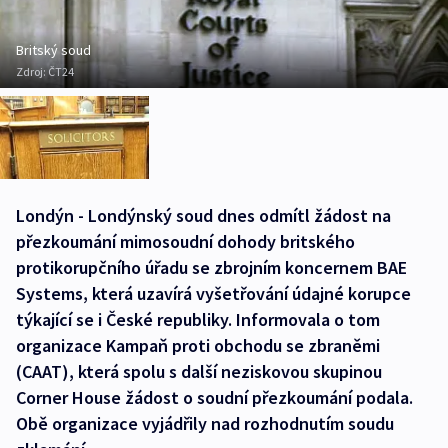
Britský soud
Zdroj:
ČT24
Londýn - Londýnský soud dnes odmítl žádost na
přezkoumání mimosoudní dohody britského
protikorupčního úřadu se zbrojním koncernem BAE
Systems, která uzavírá vyšetřování údajné korupce
týkající se i České republiky. Informovala o tom
organizace Kampaň proti obchodu se zbraněmi
(CAAT), která spolu s další neziskovou skupinou
Corner House žádost o soudní přezkoumání podala.
Obě organizace vyjádřily nad rozhodnutím soudu