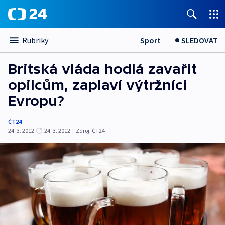
Sport
SLEDOVAT
Rubriky
Britská vláda hodlá zavařit
opilcům, zaplaví výtržníci
Evropu?
ČT24
24. 3. 2012
24. 3. 2012
|
Zdroj:
ČT24