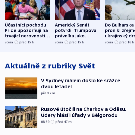
Účastníci pochodu
Americký Senát
Do Bulharska
Pride upozorňují na
potvrdil Trumpova
pronikl zřejm
trvající nerovnosti i
právníka jako
ukrajinský dr
společenskou
ministra
explodoval k
včera
před 15
h
včera
před 15
h
včera
před 16
h
atmosféru
spravedlnosti
od plynovod
Aktuálně z rubriky
Svět
V Sydney málem došlo ke srážce
dvou letadel
před 2
m
Rusové útočili na Charkov a Oděsu.
Údery hlásí i úřady v Bělgorodu
08:39
před 47
m