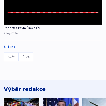
Reportáž Pavla Šimka
Zdroj:
ČT24
ŠTÍTKY
Svět
ČT24
Výběr redakce