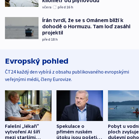
kilometr od plynovodu
včera
před 16
h
Írán tvrdí, že se s Ománem blíží k
dohodě o Hormuzu. Tam loď zasáhl
projektil
před 18
h
Evropský pohled
ČT24 každý den vybírá z obsahu publikovaného evropskými
veřejnými médii, členy Eurovize.
Falešní „lékaři“
Spekulace o
Pobyt u vodn
vytvoření AI šíří
přímém ruském
ploch zvyšuje
mezi staršími
útoku jsou pošetilé,
duševní poho