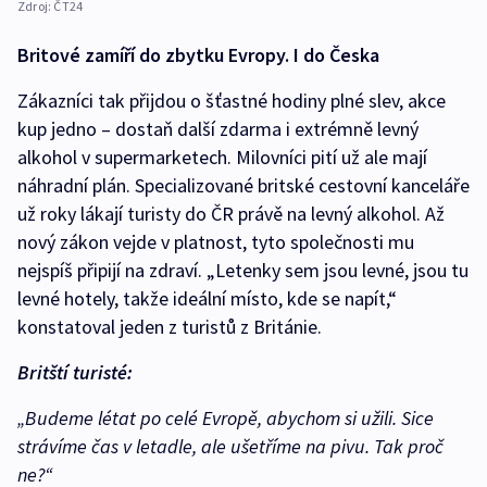
Zdroj:
ČT24
Britové zamíří do zbytku Evropy. I do Česka
Zákazníci tak přijdou o šťastné hodiny plné slev, akce
kup jedno – dostaň další zdarma i extrémně levný
alkohol v supermarketech. Milovníci pití už ale mají
náhradní plán. Specializované britské cestovní kanceláře
už roky lákají turisty do ČR právě na levný alkohol. Až
nový zákon vejde v platnost, tyto společnosti mu
nejspíš připijí na zdraví. „Letenky sem jsou levné, jsou tu
levné hotely, takže ideální místo, kde se napít,“
konstatoval jeden z turistů z Británie.
Britští turisté:
„Budeme létat po celé Evropě, abychom si užili. Sice
strávíme čas v letadle, ale ušetříme na pivu. Tak proč
ne?“