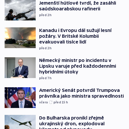
Jemenští hútíové tvrdí, že zasáhli
saúdskoarabskou rafinerii
před 2
h
Kanadu i Evropu dál sužují lesní
požáry. V Britské Kolumbii
evakuovali tisíce lidí
před 2
h
Německý ministr po incidentu v
Lipsku varuje před každodenními
hybridními útoky
před 7
h
Americký Senát potvrdil Trumpova
právníka jako ministra spravedlnosti
včera
před 15
h
Do Bulharska pronikl zřejmě
ukrajinský dron, explodoval