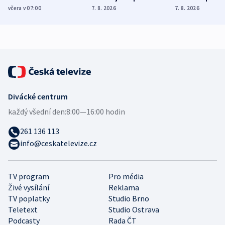
Poláky nebezpečné
míní estonský
ukázala
včera v 07:00
7. 8. 2026
7. 8. 2026
zdravotní rady
bezpečnostní
mezinárodní 
expert
Divácké centrum
každý všední den:
8:00—16:00 hodin
261 136 113
info@ceskatelevize.cz
TV program
Pro média
Živé vysílání
Reklama
TV poplatky
Studio Brno
Teletext
Studio Ostrava
Podcasty
Rada ČT