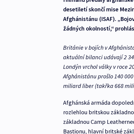
desetiletí skončí mise Mezi
Afghánistánu (ISAF). „Bojo
žádných okolností,“ prohlási
Británie v bojích v Afghánis
aktuální bilanci udávají 2 3
Londýn vrchol války v roce 2
Afghánistánu prošlo 140 000 
miliard liber (takřka 668 mil
Afghánská armáda dopoledn
rozlehlou britskou základn
základnou Camp Leatherneck. 
Bastionu, hlavní britské zák