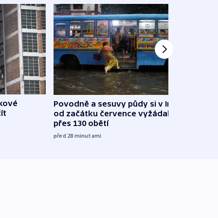
škové
Povodně a sesuvy půdy si v Indii
V Rus
ít
od začátku července vyžádaly
Ukraj
přes 130 obětí
08:52
před 28
minutami