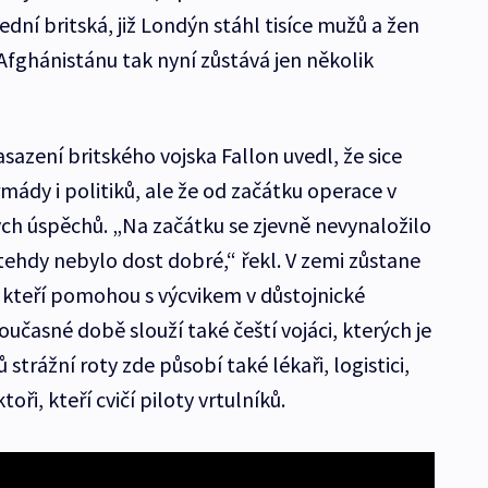
ední britská, již Londýn stáhl tisíce mužů a žen
 Afghánistánu tak nyní zůstává jen několik
azení britského vojska Fallon uvedl, že sice
ády i politiků, ale že od začátku operace v
ch úspěchů. „Na začátku se zjevně nevynaložilo
tehdy nebylo dost dobré,“ řekl. V zemi zůstane
, kteří pomohou s výcvikem v důstojnické
oučasné době slouží také čeští vojáci, kterých je
 strážní roty zde působí také lékaři, logistici,
i, kteří cvičí piloty vrtulníků.