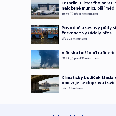
Letadlo, u kterého se v Li
naložené municí, píší médi
10:56
před 2
minutami
Povodně a sesuvy půdy si 
července vyžádaly přes 1
před 28
minutami
V Rusku hoří obří rafinerie
08:52
před 30
minutami
Klimatický budíček Maďarů.
omezuje se doprava i svíc
před 1
hodinou