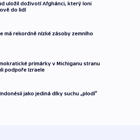
 uložil doživotí Afghánci, který loni
ově do lidí
ie má rekordně nízké zásoby zemního
mokratické primárky v Michiganu stranu
ůli podpoře Izraele
Indonésii jako jediná díky suchu „plodí“