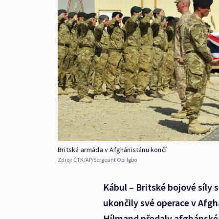
Britská armáda v Afghánistánu končí
Zdroj:
ČTK/AP/Sergeant Obi Igbo
Kábul – Britské bojové síly
ukončily své operace v Afgh
Hílmand předaly afghánské 