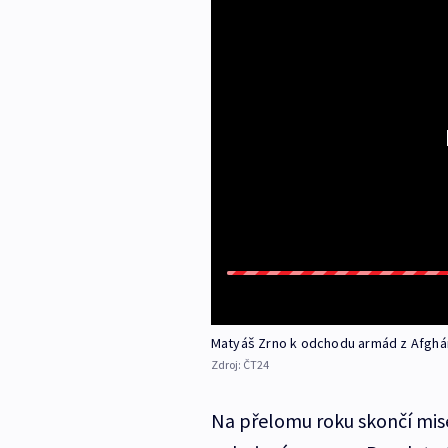
Matyáš Zrno k odchodu armád z Afghá
Zdroj:
ČT24
Na přelomu roku skončí mise