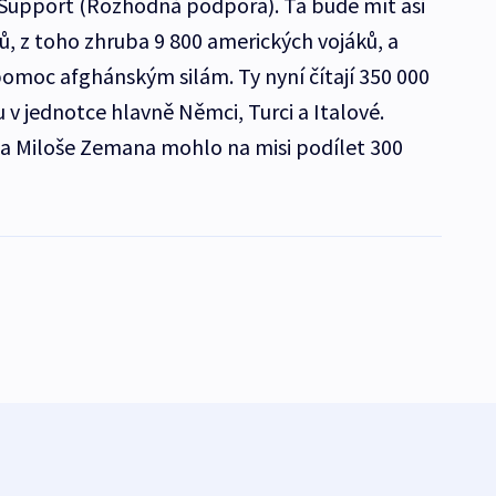
Support (Rozhodná podpora). Ta bude mít asi
ů, z toho zhruba 9 800 amerických vojáků, a
pomoc afghánským silám. Ty nyní čítají 350 000
v jednotce hlavně Němci, Turci a Italové.
ta Miloše Zemana mohlo na misi podílet 300