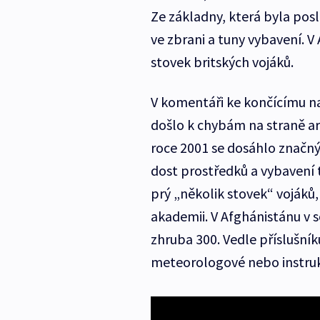
Ze základny, která byla posl
ve zbrani a tuny vybavení. V
stovek britských vojáků.
V komentáři ke končícímu nas
došlo k chybám na straně arm
roce 2001 se dosáhlo značný
dost prostředků a vybavení 
prý „několik stovek“ vojáků
akademii. V Afghánistánu v s
zhruba 300. Vedle příslušníků
meteorologové nebo instruktoř