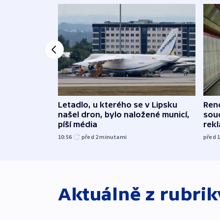
Letadlo, u kterého se v Lipsku
Renc
našel dron, bylo naložené municí,
soud
píší média
rekl
10:56
před 2
minutami
před 
Aktuálně z rubri