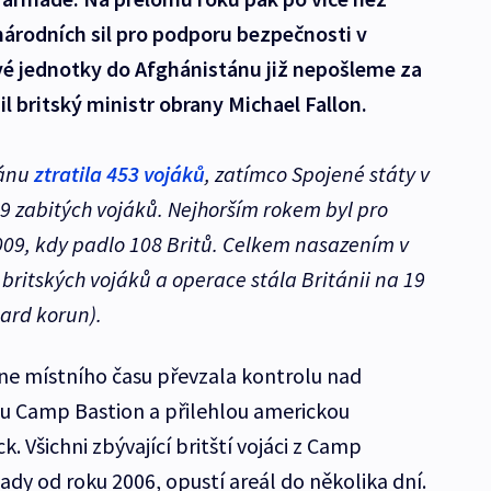
národních sil pro podporu bezpečnosti v
vé jednotky do Afghánistánu již nepošleme za
l britský ministr obrany Michael Fallon.
tánu
ztratila 453 vojáků
, zatímco Spojené státy v
49 zabitých vojáků. Nejhorším rokem byl pro
009, kdy padlo 108 Britů. Celkem nasazením v
britských vojáků a operace stála Británii na 19
iard korun).
e místního času převzala kontrolu nad
ou Camp Bastion a přilehlou americkou
Všichni zbývající britští vojáci z Camp
lady od roku 2006, opustí areál do několika dní.