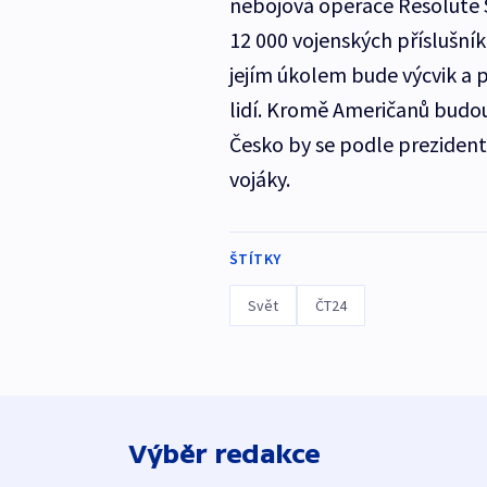
nebojová operace Resolute 
12 000 vojenských příslušník
jejím úkolem bude výcvik a 
lidí. Kromě Američanů budou 
Česko by se podle preziden
vojáky.
ŠTÍTKY
Svět
ČT24
Výběr redakce