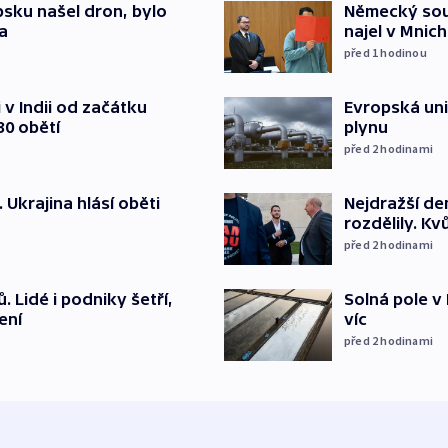
psku našel dron, bylo
Německý soud
a
najel v Mnich
před 1
hodinou
v Indii od začátku
Evropská un
30 obětí
plynu
před 2
hodinami
. Ukrajina hlásí oběti
Nejdražší de
rozdělily. Kv
před 2
hodinami
 Lidé i podniky šetří,
Solná pole v 
ení
víc
před 2
hodinami