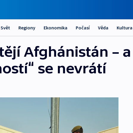
Svět
Regiony
Ekonomika
Počasí
Věda
Kultura
ějí Afghánistán – a
ostí“ se nevrátí