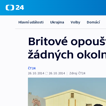
Hlavní události
Ukrajina
Volby
Domácí
Britové opoušt
žádných okoln
ČT24
26. 10. 2014
26. 10. 2014
|
Zdroj:
ČT24