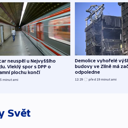
Demolice vyhořelé vý
ar neuspěl u Nejvyššího
budovy ve Zlíně má zač
u. Vleklý spor s DPP o
odpoledne
amní plochu končí
12:29
před 19
minutami
15
minutami
ky
Svět