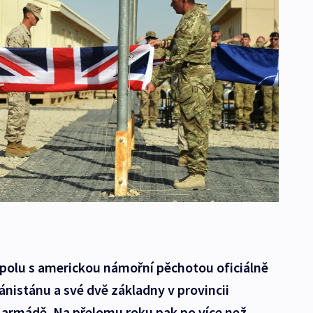
 spolu s americkou námořní pěchotou oficiálně
ánistánu a své dvě základny v provincii
armádě. Na přelomu roku pak po více než