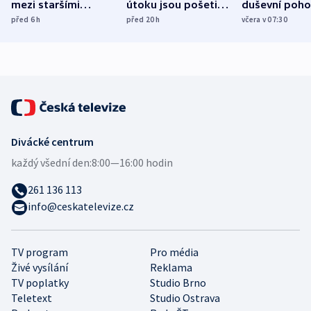
mezi staršími
útoku jsou pošetilé,
duševní poho
Poláky nebezpečné
míní estonský
ukázala
před 6
h
před 20
h
včera v 07:30
zdravotní rady
bezpečnostní
mezinárodní 
expert
Divácké centrum
každý všední den:
8:00—16:00 hodin
261 136 113
info@ceskatelevize.cz
TV program
Pro média
Živé vysílání
Reklama
TV poplatky
Studio Brno
Teletext
Studio Ostrava