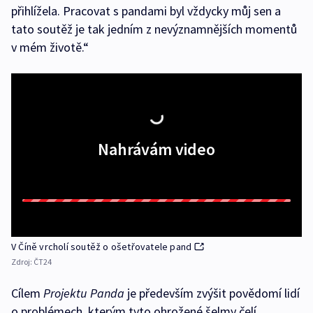
přihlížela. Pracovat s pandami byl vždycky můj sen a
tato soutěž je tak jedním z nevýznamnějších momentů
v mém životě.“
Nahrávám video
V Číně vrcholí soutěž o ošetřovatele pand
Zdroj:
ČT24
Cílem
Projektu Panda
je především zvýšit povědomí lidí
o problémech, kterým tyto ohrožené šelmy čelí.