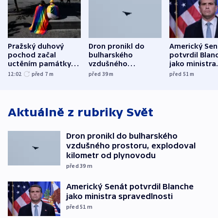
Pražský duhový
Dron pronikl do
Americký Sen
pochod začal
bulharského
potvrdil Blan
uctěním památky
vzdušného
jako ministra
obětí berlínského
prostoru,
spravedlnost
12:02
před 7
m
před 39
m
před 51
m
útoku
explodoval kilometr
od plynovodu
Aktuálně z rubriky
Svět
Dron pronikl do bulharského
vzdušného prostoru, explodoval
kilometr od plynovodu
před 39
m
Americký Senát potvrdil Blanche
jako ministra spravedlnosti
před 51
m