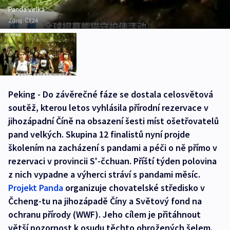
Panda velká
Zdroj:
ČT24
Peking - Do závěrečné fáze se dostala celosvětová
soutěž, kterou letos vyhlásila přírodní rezervace v
jihozápadní Číně na obsazení šesti míst ošetřovatelů
pand velkých. Skupina 12 finalistů nyní projde
školením na zacházení s pandami a péči o ně přímo v
rezervaci v provincii S'-čchuan. Příští týden polovina
z nich vypadne a výherci stráví s pandami měsíc.
Projekt Panda
organizuje chovatelské středisko v
Čcheng-tu na jihozápadě Číny a Světový fond na
ochranu přírody (WWF). Jeho cílem je přitáhnout
větší pozornost k osudu těchto ohrožených šelem.