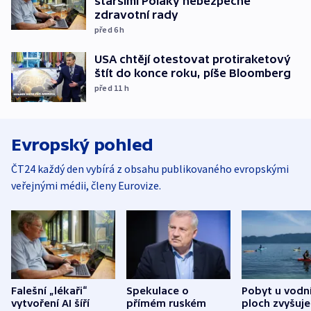
staršími Poláky nebezpečné
zdravotní rady
před 6
h
USA chtějí otestovat protiraketový
štít do konce roku, píše Bloomberg
před 11
h
Evropský pohled
ČT24 každý den vybírá z obsahu publikovaného evropskými
veřejnými médii, členy Eurovize.
Falešní „lékaři“
Spekulace o
Pobyt u vodn
vytvoření AI šíří
přímém ruském
ploch zvyšuje