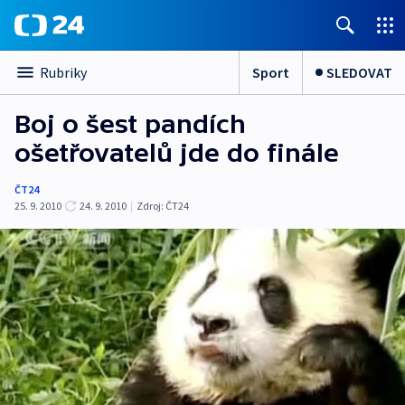
Sport
SLEDOVAT
Rubriky
Boj o šest pandích
ošetřovatelů jde do finále
ČT24
25. 9. 2010
24. 9. 2010
|
Zdroj:
ČT24