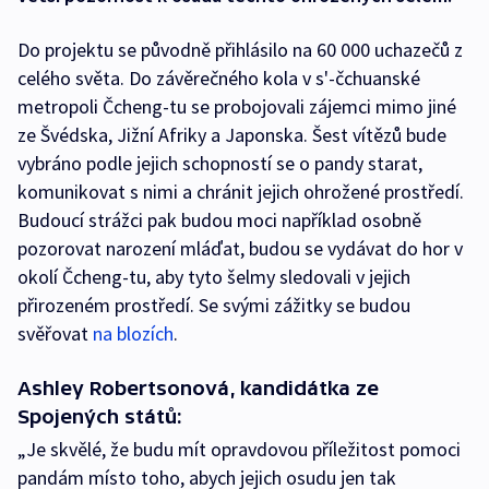
Do projektu se původně přihlásilo na 60 000 uchazečů z
celého světa. Do závěrečného kola v s'-čchuanské
metropoli Čcheng-tu se probojovali zájemci mimo jiné
ze Švédska, Jižní Afriky a Japonska. Šest vítězů bude
vybráno podle jejich schopností se o pandy starat,
komunikovat s nimi a chránit jejich ohrožené prostředí.
Budoucí strážci pak budou moci například osobně
pozorovat narození mláďat, budou se vydávat do hor v
okolí Čcheng-tu, aby tyto šelmy sledovali v jejich
přirozeném prostředí. Se svými zážitky se budou
svěřovat
na blozích
.
Ashley Robertsonová, kandidátka ze
Spojených států:
„Je skvělé, že budu mít opravdovou příležitost pomoci
pandám místo toho, abych jejich osudu jen tak