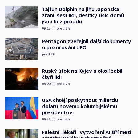
Tajfun Dolphin na jihu Japonska
zranil šest lidí, desítky tisíc domů
jsou bez proudu
09:15
před 2
h
Pentagon zveřejnil další dokumenty
o pozorování UFO
před 2
h
Ruský útok na Kyjev a okolí zabil
čtyři lidi
08:20
před 2
h
USA chtějí poskytnout miliardu
dolarů novému kolumbijskému
prezidentovi
06:51
před 6
h
Falešní „lékaři“ vytvoření AI šíří mezi