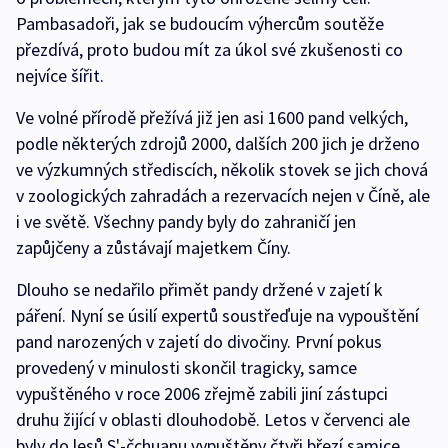
Pambasadoři, jak se budoucím výhercům soutěže
přezdívá, proto budou mít za úkol své zkušenosti co
nejvíce šířit.
Ve volné přírodě přežívá již jen asi 1600 pand velkých,
podle některých zdrojů 2000, dalších 200 jich je drženo
ve výzkumných střediscích, několik stovek se jich chová
v zoologických zahradách a rezervacích nejen v Číně, ale
i ve světě. Všechny pandy byly do zahraničí jen
zapůjčeny a zůstávají majetkem Číny.
Dlouho se nedařilo přimět pandy držené v zajetí k
páření. Nyní se úsilí expertů soustřeďuje na vypouštění
pand narozených v zajetí do divočiny. První pokus
provedený v minulosti skončil tragicky, samce
vypuštěného v roce 2006 zřejmě zabili jiní zástupci
druhu žijící v oblasti dlouhodobě. Letos v červenci ale
byly do lesů S'-čchuanu vypuštěny čtyři březí samice.