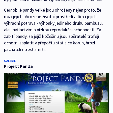
Černobílé pandy velké jsou ohroženy nejen proto, že
mizí jejich přirozené životní prostředí a tím i jejich
výhradní potrava - výhonky jediného druhu bambusu,
ale i pytláctvím a nízkou reprodukční schopností. Za
zabití pandy, za jejíž kožešinu jsou sběratelé trofejí
ochotni zaplatit v přepočtu statisíce korun, hrozí
pachateli i trest smrti.
GALERIE
Projekt Panda