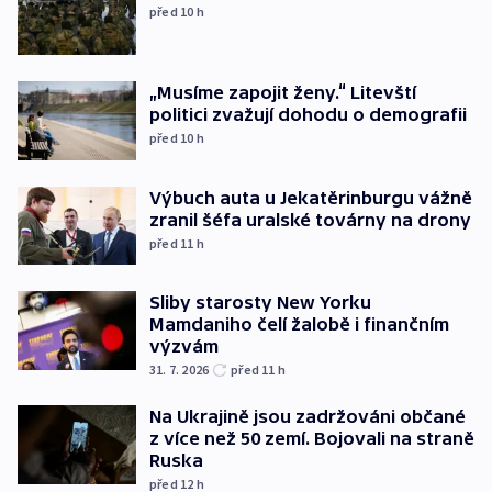
před 10
h
„Musíme zapojit ženy.“ Litevští
politici zvažují dohodu o demografii
před 10
h
Výbuch auta u Jekatěrinburgu vážně
zranil šéfa uralské továrny na drony
před 11
h
Sliby starosty New Yorku
Mamdaniho čelí žalobě i finančním
výzvám
31. 7. 2026
před 11
h
Na Ukrajině jsou zadržováni občané
z více než 50 zemí. Bojovali na straně
Ruska
před 12
h