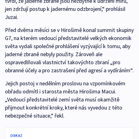
tvrdí, že jaderné zbraně jsou nezbytné k udržení míru,
jen zdržují postup k jadernému odzbrojení,“ prohlásil
Juzai.
Před dvěma měsíci se v Hirošimě konal summit skupiny
G7, na kterém vedoucí představitelé velkých ekonomik
světa vydali společné prohlášení vyzývající k tomu, aby
jaderné zbraně nebyly použity. Zároveň ale
ospravedlňovali vlastnictví takovýchto zbraní „pro
obranné účely a pro zastrašení před agresí a vydíráním“.
Jejich postoj v nedělním proslovu na vzpomínkovém
obřadu odmítl i starosta města Hirošima Macui.
„Vedoucí představitelé zemí světa musí okamžitě
přijmout konkrétní kroky, které nás vyvedou z této
nebezpečné situace,“ řekl.
ODKAZ