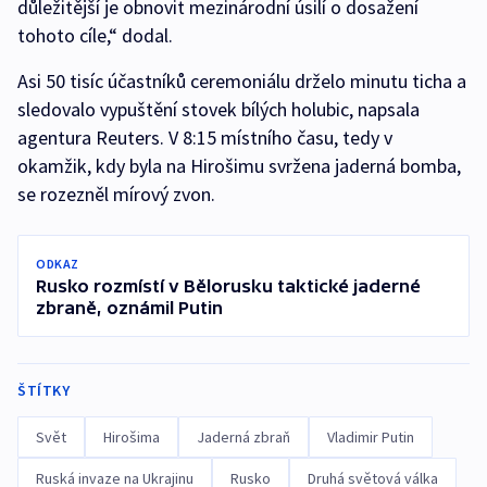
důležitější je obnovit mezinárodní úsilí o dosažení
tohoto cíle,“ dodal.
Asi 50 tisíc účastníků ceremoniálu drželo minutu ticha a
sledovalo vypuštění stovek bílých holubic, napsala
agentura Reuters. V 8:15 místního času, tedy v
okamžik, kdy byla na Hirošimu svržena jaderná bomba,
se rozezněl mírový zvon.
ODKAZ
Rusko rozmístí v Bělorusku taktické jaderné
zbraně, oznámil Putin
ŠTÍTKY
Svět
Hirošima
Jaderná zbraň
Vladimir Putin
Ruská invaze na Ukrajinu
Rusko
Druhá světová válka