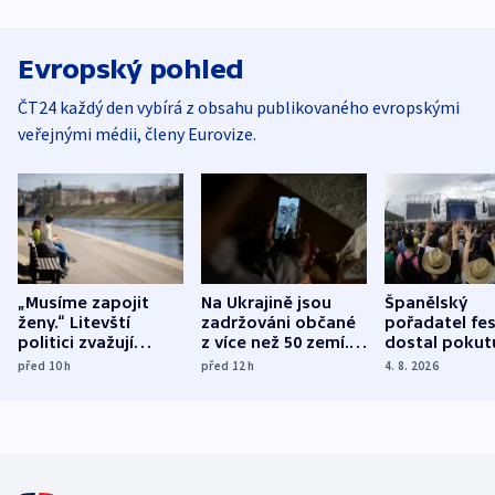
Evropský pohled
ČT24 každý den vybírá z obsahu publikovaného evropskými
veřejnými médii, členy Eurovize.
„Musíme zapojit
Na Ukrajině jsou
Španělský
ženy.“ Litevští
zadržováni občané
pořadatel fes
politici zvažují
z více než 50 zemí.
dostal pokut
dohodu o
Bojovali na straně
nekalé prakti
před 10
h
před 12
h
4. 8. 2026
demografii
Ruska