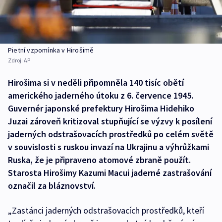
Pietní vzpomínka v Hirošimě
Zdroj:
AP
Hirošima si v neděli připomněla 140 tisíc obětí
amerického jaderného útoku z 6. července 1945.
Guvernér japonské prefektury Hirošima Hidehiko
Juzai zároveň kritizoval stupňující se výzvy k posílení
jaderných odstrašovacích prostředků po celém světě
v souvislosti s ruskou invazí na Ukrajinu a výhrůžkami
Ruska, že je připraveno atomové zbraně použít.
Starosta Hirošimy Kazumi Macui jaderné zastrašování
označil za bláznovství.
„Zastánci jaderných odstrašovacích prostředků, kteří