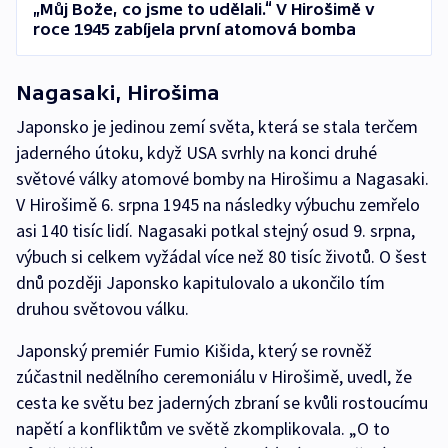
„Můj Bože, co jsme to udělali.“ V Hirošimě v
roce 1945 zabíjela první atomová bomba
Nagasaki, Hirošima
Japonsko je jedinou zemí světa, která se stala terčem
jaderného útoku, když USA svrhly na konci druhé
světové války atomové bomby na Hirošimu a Nagasaki.
V Hirošimě 6. srpna 1945 na následky výbuchu zemřelo
asi 140 tisíc lidí. Nagasaki potkal stejný osud 9. srpna,
výbuch si celkem vyžádal více než 80 tisíc životů. O šest
dnů později Japonsko kapitulovalo a ukončilo tím
druhou světovou válku.
Japonský premiér Fumio Kišida, který se rovněž
zúčastnil nedělního ceremoniálu v Hirošimě, uvedl, že
cesta ke světu bez jaderných zbraní se kvůli rostoucímu
napětí a konfliktům ve světě zkomplikovala. „O to