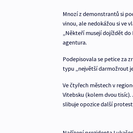
Mnozí z demonstrantů si podle
vinou, ale nedokážou si ve vl
„Někteří musejí dojíždět do R
agentura.
Podepisovala se petice za zr
typu „největší darmožrout j
Ve čtyřech městech v regionec
Vitebsku (kolem dvou tisíc). 
slibuje opozice další protest
Nařízení prezidenta Lukašen