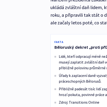
ukládá zvláštní daň lidem, 
roku, a připravili tak stát o
ale začaly letos poté, co sta
FAKTA
Běloruský dekret „proti příž
Lidé, kteří odpracují méně než
musejí zaplatit zvláštní daň ve
přibližně polovinu průměrné 
Úřady k zaplacení daně vyzvaly
práceschopných Bělorusů.
Přibližně padesát tisíc lidí 
hrozí pokuta, povinné práce a
Zdroj: Transitions Online