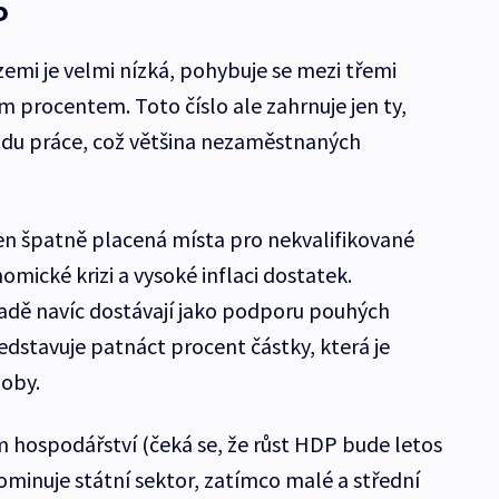
P
emi je velmi nízká, pohybuje se mezi třemi
m procentem. Toto číslo ale zahrnuje jen ty,
úřadu práce, což většina nezaměstnaných
jen špatně placená místa pro nekvalifikované
nomické krizi a vysoké inflaci dostatek.
adě navíc dostávají jako podporu pouhých
edstavuje patnáct procent částky, která je
doby.
 hospodářství (čeká se, že růst HDP bude letos
ominuje státní sektor, zatímco malé a střední