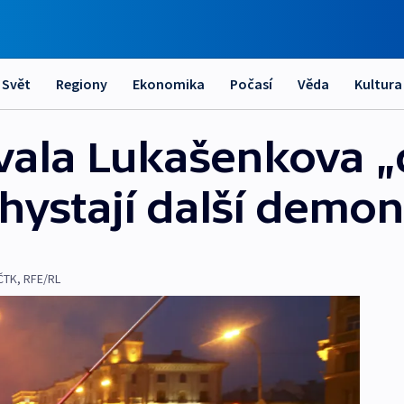
Svět
Regiony
Ekonomika
Počasí
Věda
Kultura
vala Lukašenkova „
 Chystají další demo
ČTK
,
RFE/RL