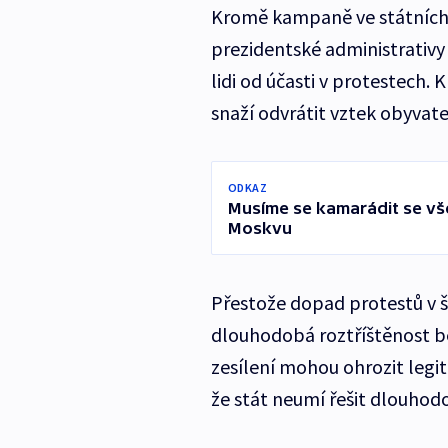
Kromě kampaně ve státních 
prezidentské administrativy 
lidi od účasti v protestech. 
snaží odvrátit vztek obyvate
ODKAZ
Musíme se kamarádit se vš
Moskvu
Přestože dopad protestů v 
dlouhodobá roztříštěnost bě
zesílení mohou ohrozit legi
že stát neumí řešit dlouh