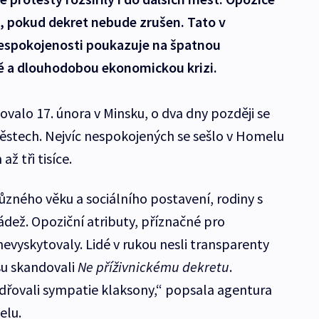
na, pokud dekret nebude zrušen. Tato v
espokojenosti poukazuje na špatnou
ě a dlouhodobou ekonomickou krizi.
tovalo 17. února v Minsku, o dva dny později se
ěstech. Nejvíc nespokojených se sešlo v Homelu
ž tři tisíce.
různého věku a sociálního postavení, rodiny s
ádež. Opoziční atributy, příznačné pro
evyskytovaly. Lidé v rukou nesli transparenty
su skandovali
Ne příživnickému dekretu
.
dřovali sympatie klaksony,“ popsala agentura
elu.