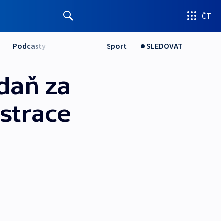
ČT
Podcasty
Sport
SLEDOVAT
daň za
nstrace