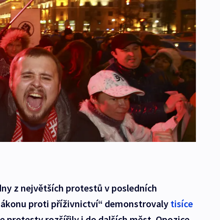
dny z největších protestů v posledních
zákonu proti příživnictví“ demonstrovaly
tisíce
se protesty rozšířily i do dalších měst. Opozice