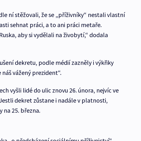
 ní stěžovali, že se „příživníky“ nestali vlastní
asti sehnat práci, a to ani práci metaře.
uska, aby si vydělali na živobytí,“ dodala
ušení dekretu, podle médií zazněly i výkřiky
e náš vážený prezident“.
h vyšli lidé do ulic znovu 26. února, nejvíc ve
Jestli dekret zůstane i nadále v platnosti,
y na 25. března.
ka „o předcházení sociálnímu příživnictví“