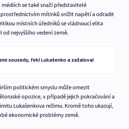
médiích se také snaží představitelé
prostřednictvím mítinků snížit napětí a odradit
Kritikou místních úředníků se vládnoucí elita
l od nejvyššího vedení země.
emi sousedy, řekl Lukašenko a zažaloval
širším politickém smyslu může omezit
loruské opozice, v případě jejich pokračování a
timitu Lukašenkova režimu. Kromě toho ukazují,
odobé ekonomické problémy země.