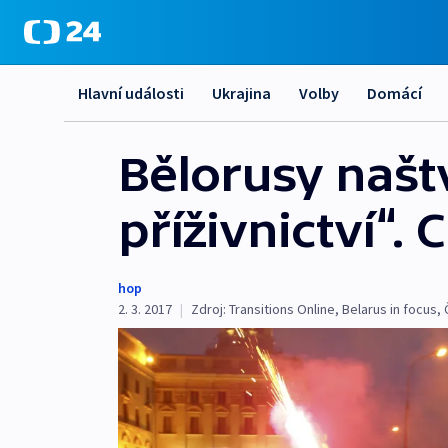
Hlavní události
Ukrajina
Volby
Domácí
Bělorusy našt
příživnictví“.
hop
2. 3. 2017
|
Zdroj:
Transitions Online
,
Belarus in focus
,