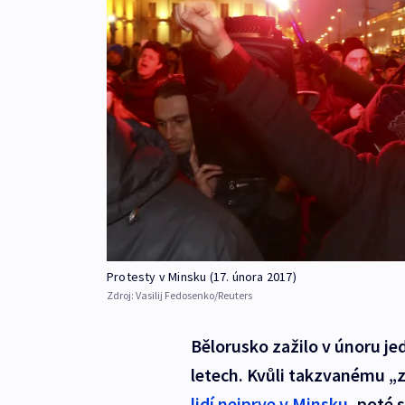
Protesty v Minsku (17. února 2017)
Zdroj:
Vasilij Fedosenko/Reuters
Bělorusko zažilo v únoru je
letech. Kvůli takzvanému „
lidí nejprve v Minsku
, poté 