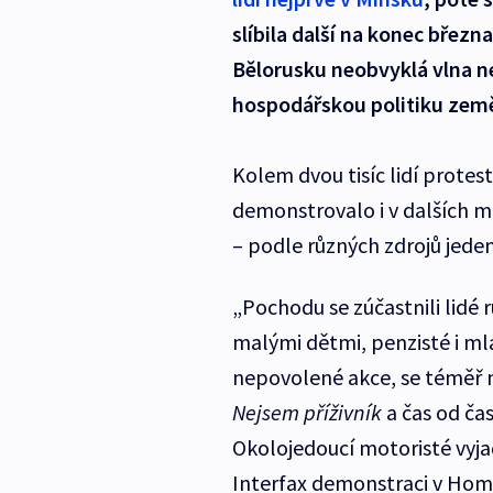
slíbila další na konec břez
Bělorusku neobvyklá vlna n
hospodářskou politiku zem
Kolem dvou tisíc lidí protes
demonstrovalo i v dalších m
– podle různých zdrojů jeden a
„Pochodu se zúčastnili lidé 
malými dětmi, penzisté i ml
nepovolené akce, se téměř n
Nejsem příživník
a čas od ča
Okolojedoucí motoristé vyja
Interfax demonstraci v Hom