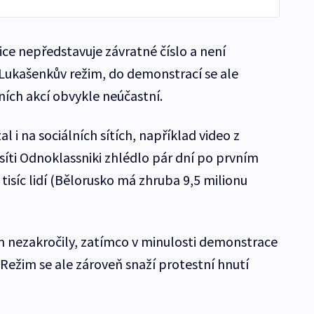
sice nepředstavuje závratné číslo a není
Lukašenkův režim, do demonstrací se ale
ičních akcí obvykle neúčastní.
al i na sociálních sítích, například video z
 síti Odnoklassniki zhlédlo pár dní po prvním
 tisíc lidí (Bělorusko má zhruba 9,5 milionu
m nezakročily, zatímco v minulosti demonstrace
 Režim se ale zároveň snaží protestní hnutí