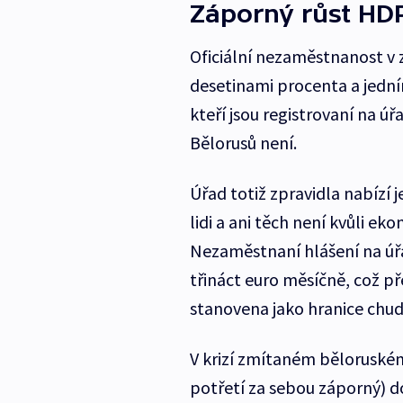
Záporný růst HD
Oficiální nezaměstnanost v z
desetinami procenta a jední
kteří jsou registrovaní na 
Bělorusů není.
Úřad totiž zpravidla nabízí 
lidi a ani těch není kvůli eko
Nezaměstnaní hlášení na úř
třináct euro měsíčně, což př
stanovena jako hranice chu
V krizí zmítaném běloruském
potřetí za sebou záporný) d