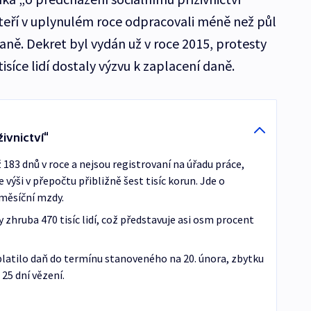
kteří v uplynulém roce odpracovali méně než půl
 daně. Dekret byl vydán už v roce 2015, protesty
tisíce lidí dostaly výzvu k zaplacení daně.
ivnictví“
 183 dnů v roce a nejsou registrovaní na úřadu práce,
 výši v přepočtu přibližně šest tisíc korun. Jde o
měsíční mzdy.
 zhruba 470 tisíc lidí, což představuje asi osm procent
zaplatilo daň do termínu stanoveného na 20. února, zbytku
 25 dní vězení.