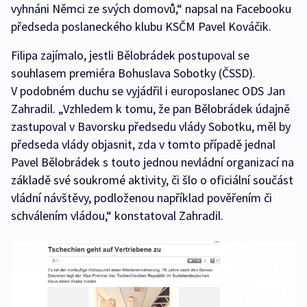
vyhnáni Němci ze svých domovů,“ napsal na Facebooku
předseda poslaneckého klubu KSČM Pavel Kováčik.
Filipa zajímalo, jestli Bělobrádek postupoval se
souhlasem premiéra Bohuslava Sobotky (ČSSD).
V podobném duchu se vyjádřil i europoslanec ODS Jan
Zahradil. „Vzhledem k tomu, že pan Bělobrádek údajně
zastupoval v Bavorsku předsedu vlády Sobotku, měl by
předseda vlády objasnit, zda v tomto případě jednal
Pavel Bělobrádek s touto jednou nevládní organizací na
základě své soukromé aktivity, či šlo o oficiální součást
vládní návštěvy, podloženou například pověřením či
schválením vládou,“ konstatoval Zahradil.