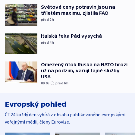
Světové ceny potravin jsou na
tříletém maximu, zjistila FAO
před 2
h
Italská řeka Pád vysychá
před 4
h
Omezený útok Ruska na NATO hrozí
už na podzim, varují tajné služby
USA
09:05
před 6
h
Evropský pohled
ČT24 každý den vybírá z obsahu publikovaného evropskými
veřejnými médii, členy Eurovize.