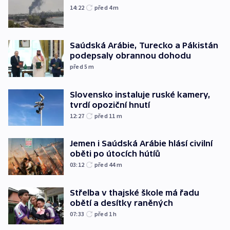
14:22
před 4
m
Saúdská Arábie, Turecko a Pákistán
podepsaly obrannou dohodu
před 5
m
Slovensko instaluje ruské kamery,
tvrdí opoziční hnutí
12:27
před 11
m
Jemen i Saúdská Arábie hlásí civilní
oběti po útocích hútíů
03:12
před 44
m
Střelba v thajské škole má řadu
obětí a desítky raněných
07:33
před 1
h