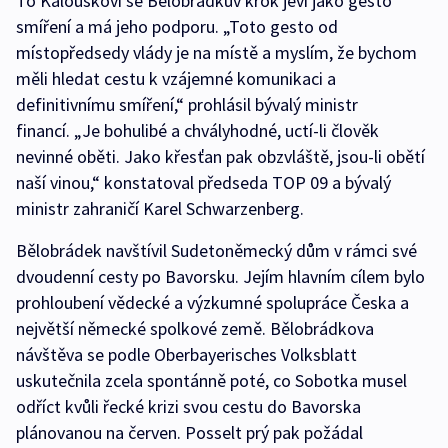
To Kalouskovi se Bělobrádkův krok jeví jako gesto
smíření a má jeho podporu. „Toto gesto od
místopředsedy vlády je na místě a myslím, že bychom
měli hledat cestu k vzájemné komunikaci a
definitivnímu smíření,“ prohlásil bývalý ministr
financí. „Je bohulibé a chvályhodné, uctí-li člověk
nevinné oběti. Jako křesťan pak obzvláště, jsou-li obětí
naší vinou,“ konstatoval předseda TOP 09 a bývalý
ministr zahraničí Karel Schwarzenberg.
Bělobrádek navštívil Sudetoněmecký dům v rámci své
dvoudenní cesty po Bavorsku. Jejím hlavním cílem bylo
prohloubení vědecké a výzkumné spolupráce Česka a
největší německé spolkové země. Bělobrádkova
návštěva se podle Oberbayerisches Volksblatt
uskutečnila zcela spontánně poté, co Sobotka musel
odříct kvůli řecké krizi svou cestu do Bavorska
plánovanou na červen. Posselt prý pak požádal