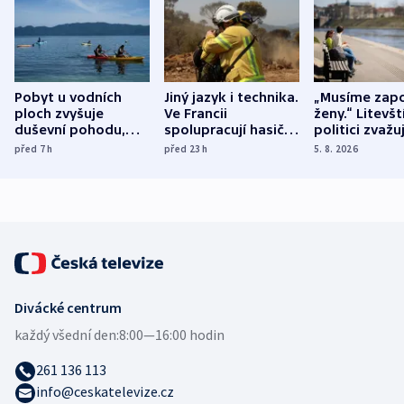
Pobyt u vodních
Jiný jazyk i technika.
„Musíme zapo
ploch zvyšuje
Ve Francii
ženy.“ Litevšt
duševní pohodu,
spolupracují hasiči z
politici zvažuj
ukázala
různých zemí
dohodu o
před 7
h
před 23
h
5. 8. 2026
mezinárodní studie
demografii
Divácké centrum
každý všední den:
8:00—16:00 hodin
261 136 113
info@ceskatelevize.cz