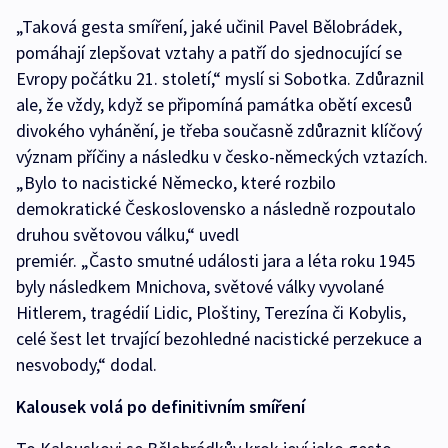
„Taková gesta smíření, jaké učinil Pavel Bělobrádek,
pomáhají zlepšovat vztahy a patří do sjednocující se
Evropy počátku 21. století,“ myslí si Sobotka. Zdůraznil
ale, že vždy, když se připomíná památka obětí excesů
divokého vyhánění, je třeba současně zdůraznit klíčový
význam příčiny a následku v česko-německých vztazích.
„Bylo to nacistické Německo, které rozbilo
demokratické Československo a následně rozpoutalo
druhou světovou válku,“ uvedl
premiér. „Často smutné události jara a léta roku 1945
byly následkem Mnichova, světové války vyvolané
Hitlerem, tragédií Lidic, Ploštiny, Terezína či Kobylis,
celé šest let trvající bezohledné nacistické perzekuce a
nesvobody,“ dodal.
Kalousek volá po definitivním smíření