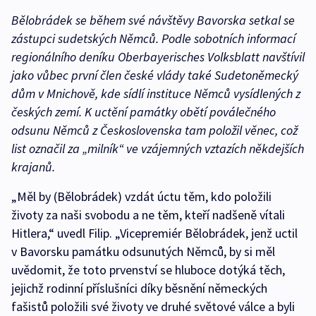
Bělobrádek se během své návštěvy Bavorska setkal se
zástupci sudetských Němců. Podle sobotních informací
regionálního deníku Oberbayerisches Volksblatt navštívil
jako vůbec první člen české vlády také Sudetoněmecký
dům v Mnichově, kde sídlí instituce Němců vysídlených z
českých zemí. K uctění památky obětí poválečného
odsunu Němců z Československa tam položil věnec, což
list označil za „milník“ ve vzájemných vztazích někdejších
krajanů.
„Měl by (Bělobrádek) vzdát úctu těm, kdo položili
životy za naši svobodu a ne těm, kteří nadšeně vítali
Hitlera,“ uvedl Filip. „Vicepremiér Bělobrádek, jenž uctil
v Bavorsku památku odsunutých Němců, by si měl
uvědomit, že toto prvenství se hluboce dotýká těch,
jejichž rodinní příslušníci díky běsnění německých
fašistů položili své životy ve druhé světové válce a byli