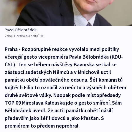
Pavel Bělobrádek
Zdroj:
Horsinka Adolf/ČTK
Praha - Rozporuplné reakce vyvolalo mezi politiky
včerejší gesto vicepremiéra Pavla Bělobrádka (KDU-
ČSL). Ten se během návštěvy Bavorska setkal se
zástupci sudetských Němců a v Mnichově uctil
památku obětí poválečného odsunu. Šéf komunistů
Vojtěch Filip to označil za neúctu a výsměch obětem
druhé světové války. Naopak podle místopředsedy
TOP 09 Miroslava Kalouska jde o gesto smíření. Sám
Bělobrádek uvedl, že uctil památku obětí násilí
především jako šéf lidovců a jako křesťan. S
premiérem to předem neprobral.