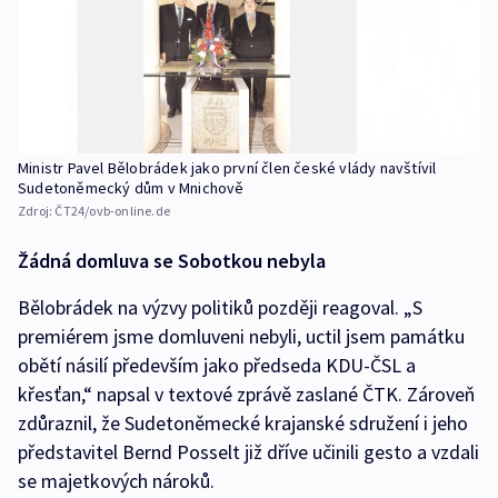
Ministr Pavel Bělobrádek jako první člen české vlády navštívil
Sudetoněmecký dům v Mnichově
Zdroj:
ČT24/ovb-online.de
Žádná domluva se Sobotkou nebyla
Bělobrádek na výzvy politiků později reagoval. „S
premiérem jsme domluveni nebyli, uctil jsem památku
obětí násilí především jako předseda KDU-ČSL a
křesťan,“ napsal v textové zprávě zaslané ČTK. Zároveň
zdůraznil, že Sudetoněmecké krajanské sdružení i jeho
představitel Bernd Posselt již dříve učinili gesto a vzdali
se majetkových nároků.