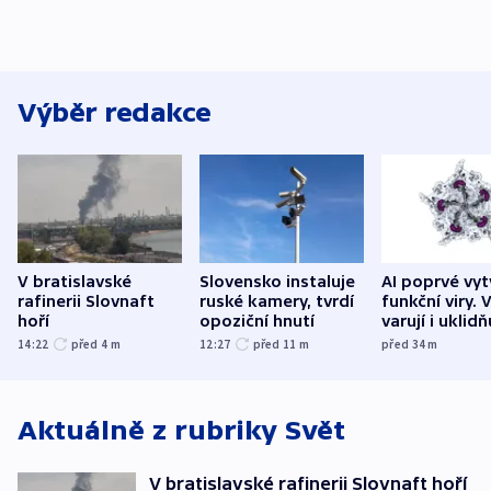
Výběr redakce
V bratislavské
Slovensko instaluje
AI poprvé vyt
rafinerii Slovnaft
ruské kamery, tvrdí
funkční viry. 
hoří
opoziční hnutí
varují i uklidň
14:22
před 4
m
12:27
před 11
m
před 34
m
Aktuálně z rubriky
Svět
V bratislavské rafinerii Slovnaft hoří