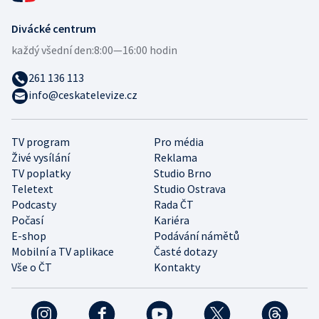
Divácké centrum
každý všední den:
8:00—16:00 hodin
261 136 113
info@ceskatelevize.cz
TV program
Pro média
Živé vysílání
Reklama
TV poplatky
Studio Brno
Teletext
Studio Ostrava
Podcasty
Rada ČT
Počasí
Kariéra
E-shop
Podávání námětů
Mobilní a TV aplikace
Časté dotazy
Vše o ČT
Kontakty