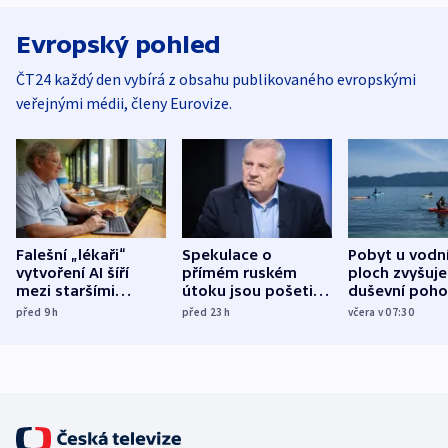
Evropský pohled
ČT24 každý den vybírá z obsahu publikovaného evropskými
veřejnými médii, členy Eurovize.
Falešní „lékaři“
Spekulace o
Pobyt u vodn
vytvoření AI šíří
přímém ruském
ploch zvyšuje
mezi staršími
útoku jsou pošetilé,
duševní poho
Poláky nebezpečné
míní estonský
ukázala
před 9
h
před 23
h
včera v 07:30
zdravotní rady
bezpečnostní
mezinárodní 
expert