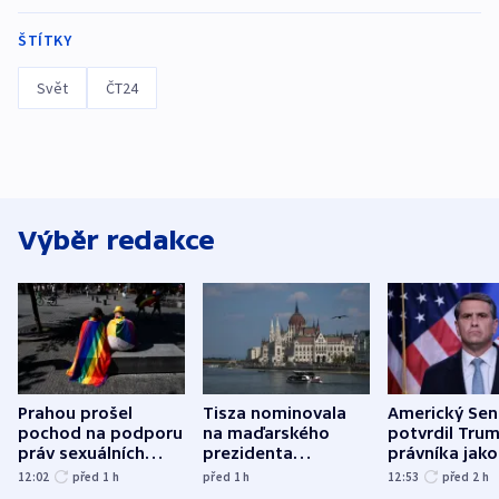
ŠTÍTKY
Svět
ČT24
Výběr redakce
Prahou prošel
Tisza nominovala
Americký Sen
pochod na podporu
na maďarského
potvrdil Tru
práv sexuálních
prezidenta
právníka jako
menšin
bývalého šéfa
ministra
12:02
před 1
h
před 1
h
12:53
před 2
h
nejvyššího soudu
spravedlnost