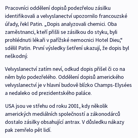
Pracovníci oddělení dopisů podezřelou zásilku
identifikovali a velvyslanectví upozornilo francouzské
úřady, řekl Patin. „Dopis analyzovali chemici. Oba
zaměstnanci, kteří přišli se zásilkou do styku, byli
prohlédnuti lékaři v pařížské nemocnici Hotel Dieu,“
sdělil Patin. První výsledky šetření ukazují, že dopis byl
neškodný.
Velvyslanectví zatím neví, odkud dopis přišel či co na
něm bylo podezřelého. Oddělení dopisů amerického
velvyslanectví je v hlavní budově blízko Champs-Elysées
a nedaleko od prezidentského paláce.
USA jsou ve střehu od roku 2001, kdy několik
amerických mediálních společností a zákonodárců
dostalo zásilky obsahující antrax. V důsledku nákazy
pak zemřelo pět lidí.