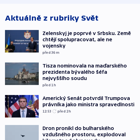
Aktuálně z rubriky
Svět
Zelenskyj je poprvé v Srbsku. Země
chtějí spolupracovat, ale ne
vojensky
před 36
m
Tisza nominovala na maďarského
prezidenta bývalého šéfa
nejvyššího soudu
před 1
h
Americký Senát potvrdil Trumpova
právníka jako ministra spravedlnosti
12:53
před 2
h
Dron pronikl do bulharského
vzdušného prostoru, explodoval