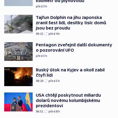
kilometr od plynovodu
před 3
h
Tajfun Dolphin na jihu Japonska
zranil šest lidí, desítky tisíc domů
jsou bez proudu
09:15
před 4
h
Pentagon zveřejnil další dokumenty
o pozorování UFO
před 5
h
Ruský útok na Kyjev a okolí zabil
čtyři lidi
08:20
před 5
h
USA chtějí poskytnout miliardu
dolarů novému kolumbijskému
prezidentovi
06:51
před 8
h