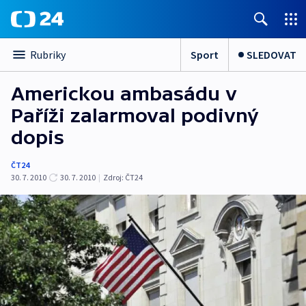
Sport
SLEDOVAT
Rubriky
Americkou ambasádu v
Paříži zalarmoval podivný
dopis
ČT24
30. 7. 2010
30. 7. 2010
|
Zdroj:
ČT24