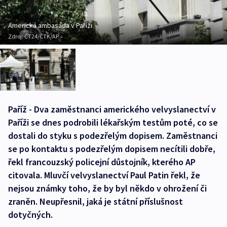
Americká ambasáda v Paříži
Zdroj:
ČT24/ČTK/AP
Paříž - Dva zaměstnanci amerického velvyslanectví v
Paříži se dnes podrobili lékařským testům poté, co se
dostali do styku s podezřelým dopisem. Zaměstnanci
se po kontaktu s podezřelým dopisem necítili dobře,
řekl francouzský policejní důstojník, kterého AP
citovala. Mluvčí velvyslanectví Paul Patin řekl, že
nejsou známky toho, že by byl někdo v ohrožení či
zraněn. Neupřesnil, jaká je státní příslušnost
dotyčných.