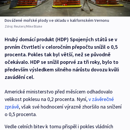
Dovážené mořské plody ve skladu v kalifornském Vernonu
Zdroj:
Reuters/Mike Blake
Hrubý domácí produkt (HDP) Spojených států se v
prvním čtvrtletí v celoročním přepočtu snížil o 0,5
procenta. Pokles tak byl větší, než se původně
očekávalo. HDP se snížil poprvé za tři roky, bylo to
především výsledkem silného nárůstu dovozu kvůli
zavádění cel.
Americké ministerstvo před měsícem odhadovalo
velikost poklesu na 0,2 procenta. Nyní,
v závěrečné
zprávě
, však své hodnocení výrazně zhoršilo na snížení
o 0,5 procenta.
Vedle celních bitev k tomu přispěl i pokles vládních