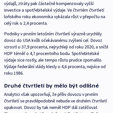
výdajů, ztráty pak částečně kompenzovaly vyšší
investice a spotřebitelské výdaje. Ve čtvrtém čtvrtletí
loňského roku ekonomika vykázala růst v přepočtu na
celý rok o 2,4 procenta.
Podniky v prvním letošním čtvrtletí výrazně urychlily
dovoz do USA kvůli očekávanému zvýšení cel. Dovoz
vzrostl o 37,9 procenta, nejrychleji od roku 2020, a snížil
HDP téměř o 4,7 procentního bodu. Spotřebitelské
výdaje sice rostly, ale tempo růstu prudce zpomalilo.
Výdaje federální vlády klesly o 4,6 procenta, nejvíce od
roku 1986.
Druhé čtvrtletí by mělo být odlišné
Analytici však upozorňují, že příliv dovozu v prvním
čtvrtletí se pravděpodobně nebude ve druhém čtvrtletí
opakovat. Dovoz by tak neměl HDP dál zatěžovat.