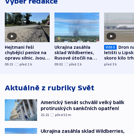
Výběr redakce
Hejtmani řeší
Ukrajina zasáhla
Dron n
VIDEO
chybějící peníze na
sklad Wildberries,
letišti u Lips
opravu silnic. Jsou
Rusové útočili na
skoro kilo trh
nenárokové, namítá
trh, hasiče či
indicie ukazuj
09:15
před 2
h
09:02
před 2
h
před 3
h
ministerstvo
stadion
Rusko
Aktuálně z rubriky
Svět
Americký Senát schválil velký balík
protiruských sankčních opatření
21:21
před 52
m
Ukrajina zasáhla sklad Wildberries,