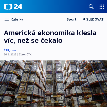
Sport
SLEDOVAT
Rubriky
Americká ekonomika klesla
víc, než se čekalo
ČTK
,
zem
26. 6. 2025
|
Zdroj:
ČTK