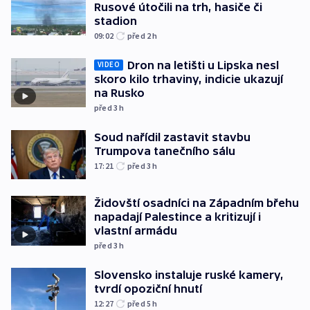
Rusové útočili na trh, hasiče či
stadion
09:02
před 2
h
Dron na letišti u Lipska nesl
VIDEO
skoro kilo trhaviny, indicie ukazují
na Rusko
před 3
h
Soud nařídil zastavit stavbu
Trumpova tanečního sálu
17:21
před 3
h
Židovští osadníci na Západním břehu
napadají Palestince a kritizují i
vlastní armádu
před 3
h
Slovensko instaluje ruské kamery,
tvrdí opoziční hnutí
12:27
před 5
h