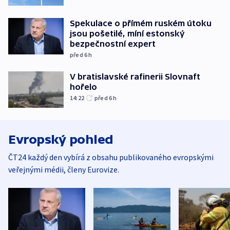
Spekulace o přímém ruském útoku
jsou pošetilé, míní estonský
bezpečnostní expert
před 6
h
V bratislavské rafinerii Slovnaft
hořelo
14:22
před 6
h
Evropský pohled
ČT24 každý den vybírá z obsahu publikovaného evropskými
veřejnými médii, členy Eurovize.