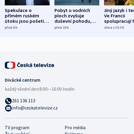
Spekulace o
Pobyt u vodních
Jiný jazyk i t
přímém ruském
ploch zvyšuje
Ve Francii
útoku jsou pošetilé,
duševní pohodu,
spolupracují h
míní estonský
ukázala
různých zemí
před 6
h
před 16
h
včera v 15:30
bezpečnostní
mezinárodní studie
expert
Divácké centrum
každý všední den:
8:00—16:00 hodin
261 136 113
info@ceskatelevize.cz
TV program
Pro média