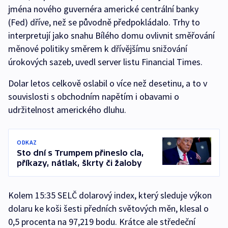
jména nového guvernéra americké centrální banky
(Fed) dříve, než se původně předpokládalo. Trhy to
interpretují jako snahu Bílého domu ovlivnit směřování
měnové politiky směrem k dřívějšímu snižování
úrokových sazeb, uvedl server listu Financial Times.
Dolar letos celkově oslabil o více než desetinu, a to v
souvislosti s obchodním napětím i obavami o
udržitelnost amerického dluhu.
ODKAZ
Sto dní s Trumpem přineslo cla,
příkazy, nátlak, škrty či žaloby
Kolem 15:35 SELČ dolarový index, který sleduje výkon
dolaru ke koši šesti předních světových měn, klesal o
0,5 procenta na 97,219 bodu. Krátce ale středeční