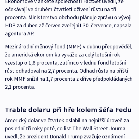
Ekonomové v anketě společnosti FactSet uvedli, že
očekávají ve druhém čtvrtletí oživení růstu na tři
procenta. Ministerstvo obchodu plánuje zprávu o vývoji
HDP za duben až červen zveřejnit 30. července, napsala
agentura AP.
Mezinárodní měnový fond (MMF) v dubnu předpověděl,
že americká ekonomika vykáže za celý letošní rok
vzestup o 1,8 procenta, zatímco v lednu fond letošní
růst odhadoval na 2,7 procenta. Odhad růstu na příští
rok MMF snížil na 1,7 procenta z dříve předpokládaných
2,1 procenta.
Trable dolaru při hře kolem šéfa Fedu
Americký dolar ve čtvrtek oslabil na nejnižší úroveň za
poslední tři roky poté, co list The Wall Street Journal
uvedl, že prezident Donald Trump zvažuje oznámení