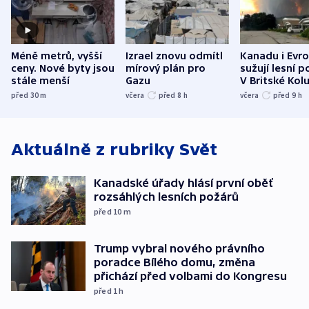
Méně metrů, vyšší
Izrael znovu odmítl
Kanadu i Evro
ceny. Nové byty jsou
mírový plán pro
sužují lesní p
stále menší
Gazu
V Britské Kol
evakuovali tis
před 30
m
včera
před 8
h
včera
před 9
h
Aktuálně z rubriky
Svět
Kanadské úřady hlásí první oběť
rozsáhlých lesních požárů
před 10
m
Trump vybral nového právního
poradce Bílého domu, změna
přichází před volbami do Kongresu
před 1
h