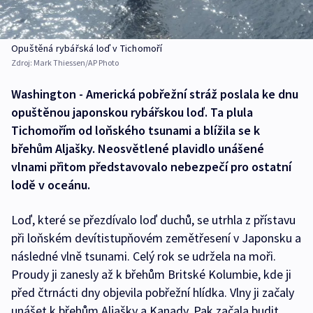
Opuštěná rybářská loď v Tichomoří
Zdroj:
Mark Thiessen/AP Photo
Washington - Americká pobřežní stráž poslala ke dnu
opuštěnou japonskou rybářskou loď. Ta plula
Tichomořím od loňského tsunami a blížila se k
břehům Aljašky. Neosvětlené plavidlo unášené
vlnami přitom představovalo nebezpečí pro ostatní
lodě v oceánu.
Loď, které se přezdívalo loď duchů, se utrhla z přístavu
při loňském devítistupňovém zemětřesení v Japonsku a
následné vlně tsunami. Celý rok se udržela na moři.
Proudy ji zanesly až k břehům Britské Kolumbie, kde ji
před čtrnácti dny objevila pobřežní hlídka. Vlny ji začaly
unášet k břehům Aljašky a Kanady. Pak začala budit