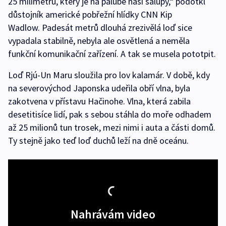
25 milimetrů, který je na palubě naší šalupy,“ podotkl
důstojník americké pobřežní hlídky CNN Kip
Wadlow. Padesát metrů dlouhá zrezivělá loď sice
vypadala stabilně, nebyla ale osvětlená a neměla
funkční komunikační zařízení. A tak se musela pototpit.
Loď Rjú-Un Maru sloužila pro lov kalamár. V době, kdy
na severovýchod Japonska udeřila obří vlna, byla
zakotvena v přístavu Hačinohe. Vlna, která zabila
desetitisíce lidí, pak s sebou stáhla do moře odhadem
až 25 milionů tun trosek, mezi nimi i auta a části domů.
Ty stejně jako teď loď duchů leží na dně oceánu.
Nahrávám video