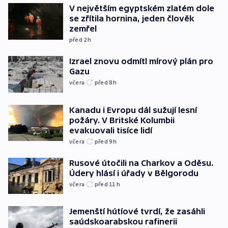
V největším egyptském zlatém dole
se zřítila hornina, jeden člověk
zemřel
před 2
h
Izrael znovu odmítl mírový plán pro
Gazu
včera
před 8
h
Kanadu i Evropu dál sužují lesní
požáry. V Britské Kolumbii
evakuovali tisíce lidí
včera
před 9
h
Rusové útočili na Charkov a Oděsu.
Údery hlásí i úřady v Bělgorodu
včera
před 11
h
Jemenští hútíové tvrdí, že zasáhli
saúdskoarabskou rafinerii