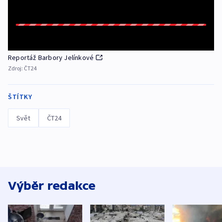
Reportáž Barbory Jelínkové
Zdroj:
ČT24
ŠTÍTKY
Svět
ČT24
Výběr redakce