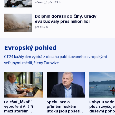
včera
před 13
h
Dolphin dorazil do Číny, úřady
evakuovaly přes milion lidí
před 15
h
Evropský pohled
ČT24 každý den vybírá z obsahu publikovaného evropskými
veřejnými médii, členy Eurovize.
Falešní „lékaři“
Spekulace o
Pobyt u vodn
vytvoření AI šíří
přímém ruském
ploch zvyšuje
mezi staršími
útoku jsou pošetilé,
duševní poho