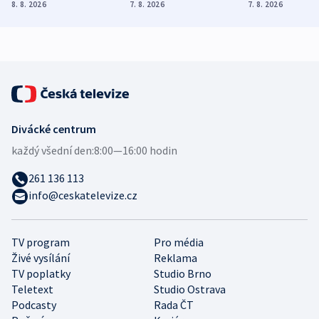
Poláky nebezpečné
míní estonský
ukázala
8. 8. 2026
7. 8. 2026
7. 8. 2026
zdravotní rady
bezpečnostní
mezinárodní 
expert
Divácké centrum
každý všední den:
8:00—16:00 hodin
261 136 113
info@ceskatelevize.cz
TV program
Pro média
Živé vysílání
Reklama
TV poplatky
Studio Brno
Teletext
Studio Ostrava
Podcasty
Rada ČT