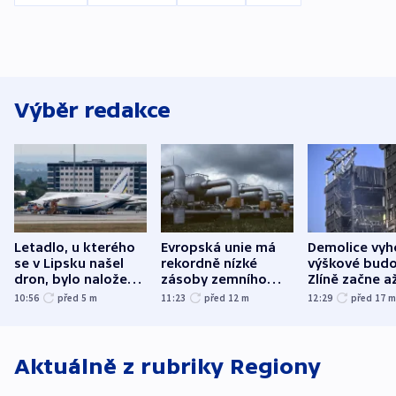
Výběr redakce
Letadlo, u kterého
Evropská unie má
Demolice vyh
se v Lipsku našel
rekordně nízké
výškové budo
dron, bylo naložené
zásoby zemního
Zlíně začne a
municí, píší média
plynu
následujících
10:56
před 5
m
11:23
před 12
m
12:29
před 17
Aktuálně z rubriky
Regiony