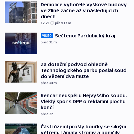
Demolice vyhořelé výškové budovy
ve Zlíně začne až v následujících
dnech
12:29
před 17
m
Sečteno: Pardubický kraj
VIDEO
před 31
m
Za dotační podvod ohledně
Technologického parku poslal soud
do vězení dva muže
před 34
m
Rencar neuspěl u Nejvyššího soudu.
Vleklý spor s DPP o reklamní plochu
končí
před 2
h
Částí území prošly bouřky se silným
větrem. Lámaly stromy a poničily