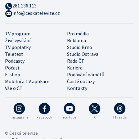
261 136 113
info@ceskatelevize.cz
TV program
Pro média
Živé vysílání
Reklama
TV poplatky
Studio Brno
Teletext
Studio Ostrava
Podcasty
Rada ČT
Počasí
Kariéra
E-shop
Podávání námětů
Mobilní a TV aplikace
Časté dotazy
Vše o ČT
Kontakty
Instagram
Facebook
YouTube
X
Threads
© Česká televize