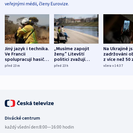
veřejnými médii, členy Eurovize.
Jiný jazyk i technika.
„Musíme zapojit
Na Ukrajině j
Ve Francii
ženy.“ Litevští
zadržováni o
spolupracují hasiči z
politici zvažují
z více než 50 
různých zemí
dohodu o
Bojovali na s
před 23
m
před 23
h
včera v 14:37
demografii
Ruska
Divácké centrum
každý všední den:
8:00—16:00 hodin