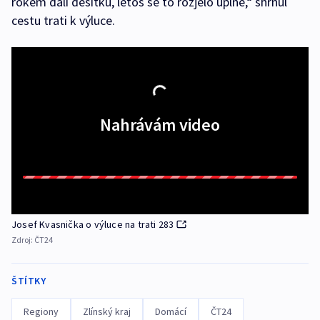
rokem dali desítku, letos se to rozjelo úplně,“ shrnul
cestu trati k výluce.
Nahrávám video
Josef Kvasnička o výluce na trati 283
Zdroj:
ČT24
ŠTÍTKY
Regiony
Zlínský kraj
Domácí
ČT24