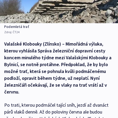
Podemletá trať
Zdroj:
ČT24
Valašské Klobouky (Zlínsko) – Mimořádná výluka,
kterou vyhlásila Správa železniční dopravní cesty
koncem minulého týdne mezi Valašskými Klobouky a
Bylnicí, se notně protáhne. Předpoklad, že by bylo
možné trať, která se pohnula kvůli podmáčenému
podloží, opravit během týdne, už neplatí. Nyní
železničáři očekávají, že se vlaky na trať vrátí až v
červnu.
Po trati, kterou podmáčel tající sníh, jezdí až dvanáct
párů vlaků denně. Až do poloviny června ale budou