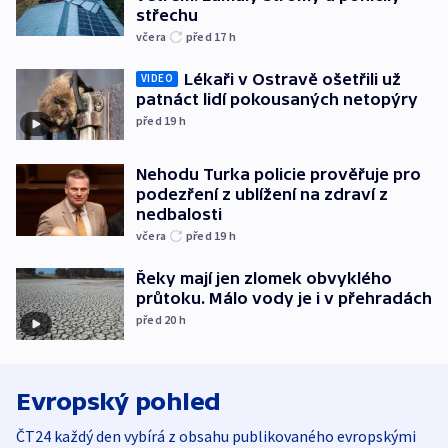
střechu
včera
před 17
h
Lékaři v Ostravě ošetřili už
VIDEO
patnáct lidí pokousaných netopýry
před 19
h
Nehodu Turka policie prověřuje pro
podezření z ublížení na zdraví z
nedbalosti
včera
před 19
h
Řeky mají jen zlomek obvyklého
průtoku. Málo vody je i v přehradách
před 20
h
Evropský pohled
ČT24 každý den vybírá z obsahu publikovaného evropskými