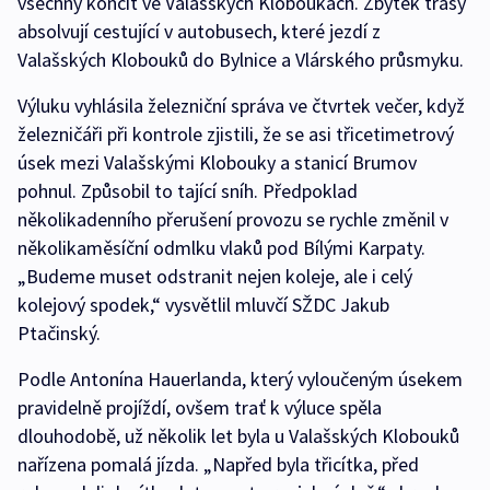
všechny končit ve Valašských Kloboukách. Zbytek trasy
absolvují cestující v autobusech, které jezdí z
Valašských Klobouků do Bylnice a Vlárského průsmyku.
Výluku vyhlásila železniční správa ve čtvrtek večer, když
železničáři při kontrole zjistili, že se asi třicetimetrový
úsek mezi Valašskými Klobouky a stanicí Brumov
pohnul. Způsobil to tající sníh. Předpoklad
několikadenního přerušení provozu se rychle změnil v
několikaměsíční odmlku vlaků pod Bílými Karpaty.
„Budeme muset odstranit nejen koleje, ale i celý
kolejový spodek,“ vysvětlil mluvčí SŽDC Jakub
Ptačinský.
Podle Antonína Hauerlanda, který vyloučeným úsekem
pravidelně projíždí, ovšem trať k výluce spěla
dlouhodobě, už několik let byla u Valašských Klobouků
nařízena pomalá jízda. „Napřed byla třicítka, před