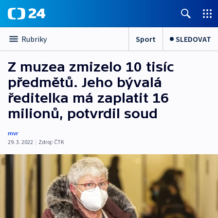
Sport
SLEDOVAT
Rubriky
Z muzea zmizelo 10 tisíc
předmětů. Jeho bývalá
ředitelka má zaplatit 16
milionů, potvrdil soud
mvr
29. 3. 2022
|
Zdroj:
ČTK