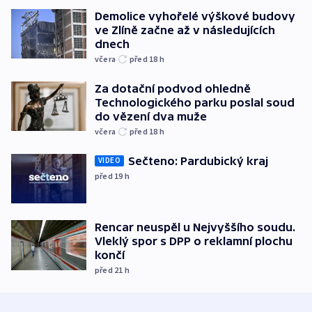
Demolice vyhořelé výškové budovy
ve Zlíně začne až v následujících
dnech
včera
před 18
h
Za dotační podvod ohledně
Technologického parku poslal soud
do vězení dva muže
včera
před 18
h
Sečteno: Pardubický kraj
VIDEO
před 19
h
Rencar neuspěl u Nejvyššího soudu.
Vleklý spor s DPP o reklamní plochu
končí
před 21
h