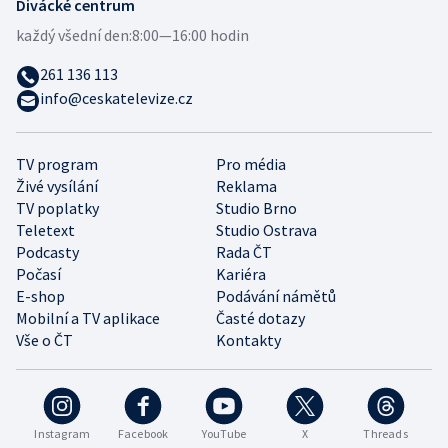
Divácké centrum
každý všední den:
8:00—16:00 hodin
261 136 113
info@ceskatelevize.cz
TV program
Pro média
Živé vysílání
Reklama
TV poplatky
Studio Brno
Teletext
Studio Ostrava
Podcasty
Rada ČT
Počasí
Kariéra
E-shop
Podávání námětů
Mobilní a TV aplikace
Časté dotazy
Vše o ČT
Kontakty
Instagram
Facebook
YouTube
X
Threads