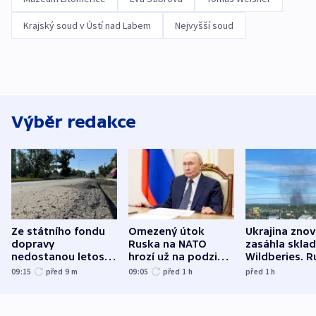
Krajský soud v Ústí nad Labem
Nejvyšší soud
Výběr redakce
Ze státního fondu
Omezený útok
Ukrajina zno
dopravy
Ruska na NATO
zasáhla skla
nedostanou letos
hrozí už na podzim,
Wildberies. 
kraje na silnice ani
varují tajné služby
útočili v Cha
09:15
před 9
m
09:05
před 1
h
před 1
h
korunu, řekl Půta
USA
oblasti