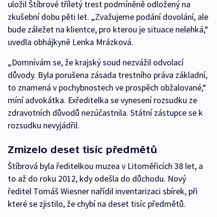
uložil Štíbrové tříletý trest podmíněně odložený na
zkušební dobu pěti let. „Zvažujeme podání dovolání, ale
bude záležet na klientce, pro kterou je situace nelehká,“
uvedla obhájkyně Lenka Mrázková.
„Domnívám se, že krajský soud nezvážil odvolací
důvody. Byla porušena zásada trestního práva základní,
to znamená v pochybnostech ve prospěch obžalované,“
míní advokátka. Exředitelka se vynesení rozsudku ze
zdravotních důvodů nezúčastnila. Státní zástupce se k
rozsudku nevyjádřil.
Zmizelo deset tisíc předmětů
Štíbrová byla ředitelkou muzea v Litoměřicích 38 let, a
to až do roku 2012, kdy odešla do důchodu. Nový
ředitel Tomáš Wiesner nařídil inventarizaci sbírek, při
které se zjistilo, že chybí na deset tisíc předmětů.