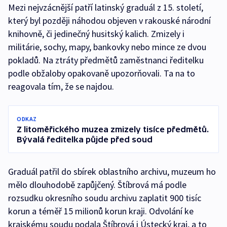
Mezi nejvzácnější patří latinský graduál z 15. století,
který byl později náhodou objeven v rakouské národní
knihovně, či jedinečný husitský kalich. Zmizely i
militárie, sochy, mapy, bankovky nebo mince ze dvou
pokladů. Na ztráty předmětů zaměstnanci ředitelku
podle obžaloby opakovaně upozorňovali. Ta na to
reagovala tím, že se najdou.
ODKAZ
Z litoměřického muzea zmizely tisíce předmětů.
Bývalá ředitelka půjde před soud
Graduál patřil do sbírek oblastního archivu, muzeum ho
mělo dlouhodobě zapůjčený. Štíbrová má podle
rozsudku okresního soudu archivu zaplatit 900 tisíc
korun a téměř 15 milionů korun kraji. Odvolání ke
krajskému soudu podala Štíbrová i Ústecký kraj, a to