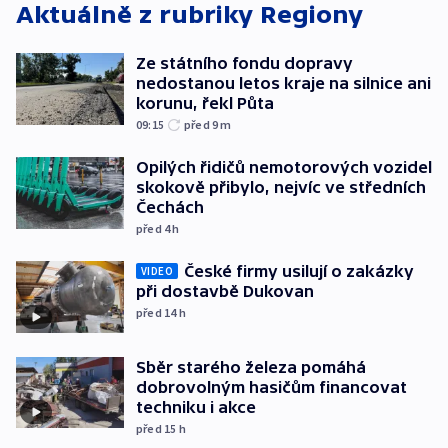
Aktuálně z rubriky
Regiony
Ze státního fondu dopravy
nedostanou letos kraje na silnice ani
korunu, řekl Půta
09:15
před 9
m
Opilých řidičů nemotorových vozidel
skokově přibylo, nejvíc ve středních
Čechách
před 4
h
České firmy usilují o zakázky
VIDEO
při dostavbě Dukovan
před 14
h
Sběr starého železa pomáhá
dobrovolným hasičům financovat
techniku i akce
před 15
h