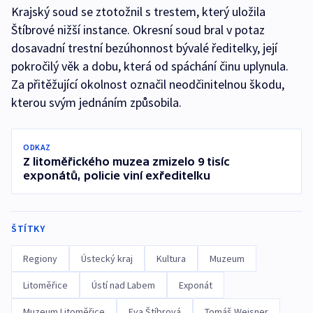
Krajský soud se ztotožnil s trestem, který uložila
Štíbrové nižší instance. Okresní soud bral v potaz
dosavadní trestní bezúhonnost bývalé ředitelky, její
pokročilý věk a dobu, která od spáchání činu uplynula.
Za přitěžující okolnost označil neodčinitelnou škodu,
kterou svým jednáním způsobila.
ODKAZ
Z litoměřického muzea zmizelo 9 tisíc
exponátů, policie viní exředitelku
ŠTÍTKY
Regiony
Ústecký kraj
Kultura
Muzeum
Litoměřice
Ústí nad Labem
Exponát
Muzeum Litoměřice
Eva Štíbrová
Tomáš Weisner