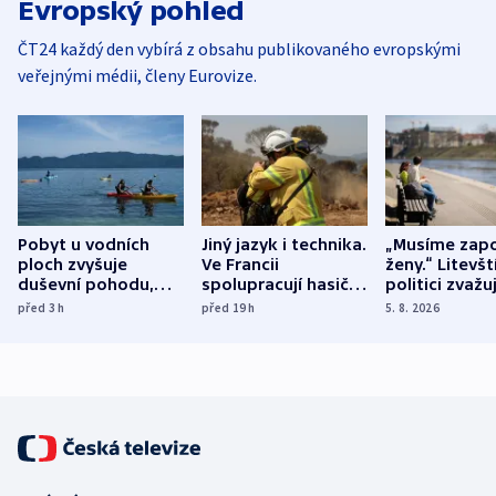
Evropský pohled
ČT24 každý den vybírá z obsahu publikovaného evropskými
veřejnými médii, členy Eurovize.
Pobyt u vodních
Jiný jazyk i technika.
„Musíme zapo
ploch zvyšuje
Ve Francii
ženy.“ Litevšt
duševní pohodu,
spolupracují hasiči z
politici zvažuj
ukázala
různých zemí
dohodu o
před 3
h
před 19
h
5. 8. 2026
mezinárodní studie
demografii