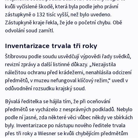
kvůli vyčíslené škodě, která byla podle jeho právní
zástupkyně o 132 tisíc vyšší, než bylo uvedeno.
Zástupkyně kraje řekla, že jde o početní chybu. Obě
odvolání soud zamítl.
Inventarizace trvala tři roky
Štíbrovou podle soudu usvědčují výpovědi řady svědků,
revizní zprávy a další listinné důkazy. „Nezajistila
náležitou ochranu před krádežemi, nenahlásila odcizení
předmětů, v muzeu nefungoval klíčový režim,“ uvedl v
odůvodnění rozsudku krajský soud.
Bývalá ředitelka se hájila tím, že při oceňování
předmětů se vycházelo z nesprávných podkladů. Nebylo
podle ní jasné, zda některé věci vůbec někdy ve sbírkách
byly. Inventarizace po nástupu nového ředitele trvala
přes tři roky a Wiesner se kvůli chybějícím předmětům