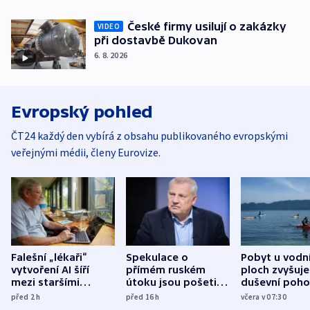
České firmy usilují o zakázky
VIDEO
při dostavbě Dukovan
6. 8. 2026
Evropský pohled
ČT24 každý den vybírá z obsahu publikovaného evropskými
veřejnými médii, členy Eurovize.
Falešní „lékaři“
Spekulace o
Pobyt u vodn
vytvoření AI šíří
přímém ruském
ploch zvyšuje
mezi staršími
útoku jsou pošetilé,
duševní poho
Poláky nebezpečné
míní estonský
ukázala
před 2
h
před 16
h
včera v 07:30
zdravotní rady
bezpečnostní
mezinárodní 