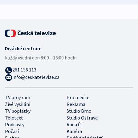
expert
Divácké centrum
každý všední den:
8:00—16:00 hodin
261 136 113
info@ceskatelevize.cz
TV program
Pro média
Živé vysílání
Reklama
TV poplatky
Studio Brno
Teletext
Studio Ostrava
Podcasty
Rada ČT
Počasí
Kariéra
E-shop
Podávání námětů