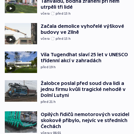
Tanvaldu, bodná zranění při něm
utrpěli tři lidé
včera
před 15
h
Začala demolice vyhořelé výškové
budovy ve Zlíně
včera
před 15
h
Vila Tugendhat slaví 25 let v UNESCO
třídenní akcí v zahradách
před 19
h
Žalobce poslal před soud dva lidi a
jednu firmu kvůli tragické nehodě v
Dolní Lutyni
před 21
h
Opilých řidičů nemotorových vozidel
skokově přibylo, nejvíc ve středních
Čechách
včera v 06:01