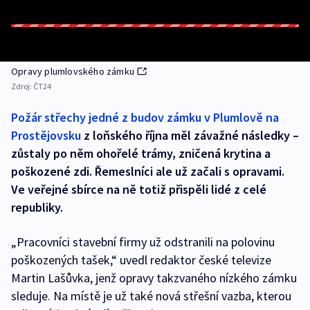
Opravy plumlovského zámku
Zdroj:
ČT24
Požár střechy jedné z budov zámku v Plumlově na
Prostějovsku
z loňského října měl závažné následky –
zůstaly po něm ohořelé trámy, zničená krytina a
poškozené zdi. Řemeslníci ale už začali s opravami.
Ve veřejné sbírce na ně totiž přispěli lidé z celé
republiky.
„Pracovníci stavební firmy už odstranili na polovinu
poškozených tašek,“ uvedl redaktor české televize
Martin Lašůvka, jenž opravy takzvaného nízkého zámku
sleduje. Na místě je už také nová střešní vazba, kterou