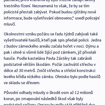
trestního řízení. Neznamená to však, že by se tím
policisté přestali zabývat. Pokud budou zjištěny nové
informace, bude vyšetřování obnoveno,“ uvedl policejní
mluvčí.
Okolnostmi vzniku požáru se řadu týdnů zabývali také
vyšetřovatelé hasičů, kteří pak spis předali policii. Jedna
z budov zámeckého areálu začala hořet v noci. Dýmu a
pak i ohně si všimli lidé žijící pod zámkem, již přivolali
hasiče. Podle kastelána Pavla Zástěry tak zabránili
podstatně větším škodám. Požár zachvátil střechu v
délce až 30 metrů. Zničil střechu a střešní konstrukci
levého křídla nízkého zámku. Ohnisko bylo podle hasičů
ve skladu se dřevem.
Původní odhady mluvily o škodě osm až 12 milionů
korun, po zmapování následků škod však byly
podstatně sníženy. Opravy by měly stát přibližně dva