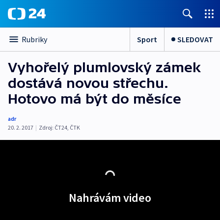
Sport
SLEDOVAT
Rubriky
Vyhořelý plumlovský zámek
dostává novou střechu.
Hotovo má být do měsíce
adr
20. 2. 2017
|
Zdroj:
ČT24, ČTK
Nahrávám video