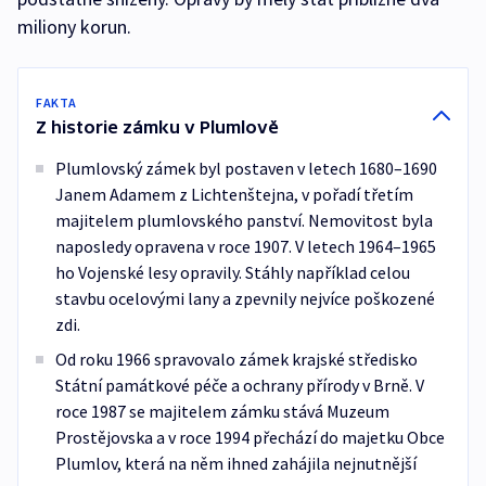
miliony korun.
FAKTA
Z historie zámku v Plumlově
Plumlovský zámek byl postaven v letech 1680–1690
Janem Adamem z Lichtenštejna, v pořadí třetím
majitelem plumlovského panství. Nemovitost byla
naposledy opravena v roce 1907. V letech 1964–1965
ho Vojenské lesy opravily. Stáhly například celou
stavbu ocelovými lany a zpevnily nejvíce poškozené
zdi.
Od roku 1966 spravovalo zámek krajské středisko
Státní památkové péče a ochrany přírody v Brně. V
roce 1987 se majitelem zámku stává Muzeum
Prostějovska a v roce 1994 přechází do majetku Obce
Plumlov, která na něm ihned zahájila nejnutnější