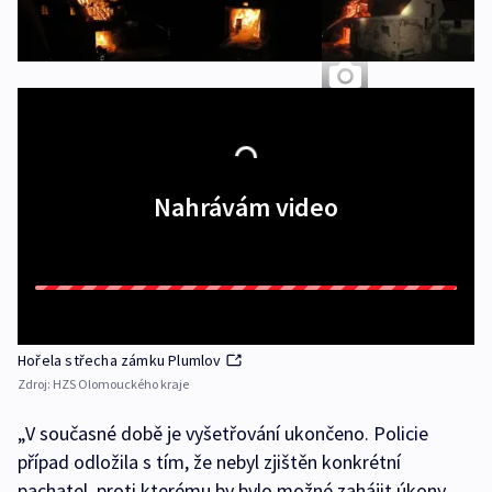
+ 2 další
Nahrávám video
Hořela střecha zámku Plumlov
Zdroj:
HZS Olomouckého kraje
„V současné době je vyšetřování ukončeno. Policie
případ odložila s tím, že nebyl zjištěn konkrétní
pachatel, proti kterému by bylo možné zahájit úkony