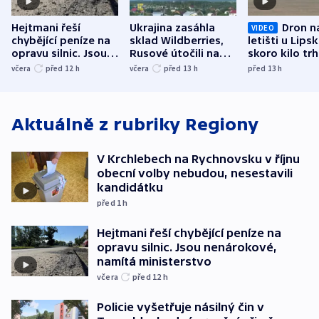
Hejtmani řeší
Ukrajina zasáhla
Dron n
VIDEO
chybějící peníze na
sklad Wildberries,
letišti u Lips
opravu silnic. Jsou
Rusové útočili na
skoro kilo trh
nenárokové, namítá
trh, hasiče či
indicie ukazuj
včera
před 12
h
včera
před 13
h
před 13
h
ministerstvo
stadion
Rusko
Aktuálně z rubriky
Regiony
V Krchlebech na Rychnovsku v říjnu
obecní volby nebudou, nesestavili
kandidátku
před 1
h
Hejtmani řeší chybějící peníze na
opravu silnic. Jsou nenárokové,
namítá ministerstvo
včera
před 12
h
Policie vyšetřuje násilný čin v