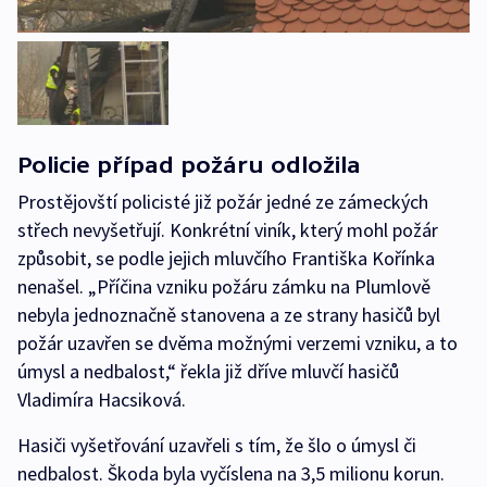
Policie případ požáru odložila
Prostějovští policisté již požár jedné ze zámeckých
střech nevyšetřují. Konkrétní viník, který mohl požár
způsobit, se podle jejich mluvčího Františka Kořínka
nenašel. „Příčina vzniku požáru zámku na Plumlově
nebyla jednoznačně stanovena a ze strany hasičů byl
požár uzavřen se dvěma možnými verzemi vzniku, a to
úmysl a nedbalost,“ řekla již dříve mluvčí hasičů
Vladimíra Hacsiková.
Hasiči vyšetřování uzavřeli s tím, že šlo o úmysl či
nedbalost. Škoda byla vyčíslena na 3,5 milionu korun.