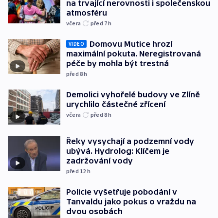
na trvající nerovnosti i společenskou
atmosféru
včera
před 7
h
Domovu Mutice hrozí
VIDEO
maximální pokuta. Neregistrovaná
péče by mohla být trestná
před 8
h
Demolici vyhořelé budovy ve Zlíně
urychlilo částečné zřícení
včera
před 8
h
Řeky vysychají a podzemní vody
ubývá. Hydrolog: Klíčem je
zadržování vody
před 12
h
Policie vyšetřuje pobodání v
Tanvaldu jako pokus o vraždu na
dvou osobách