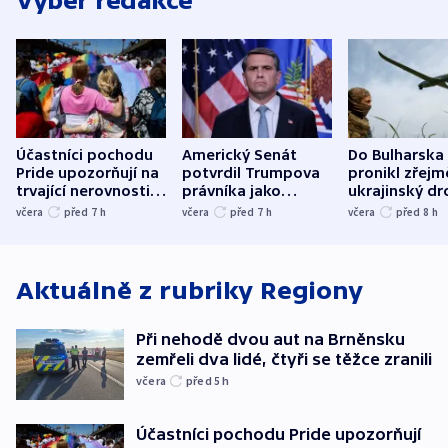
Výběr redakce
Účastníci pochodu
Americký Senát
Do Bulharska
Pride upozorňují na
potvrdil Trumpova
pronikl zřejm
trvající nerovnosti i
právníka jako
ukrajinský dr
společenskou
ministra
explodoval k
včera
před 7
h
včera
před 7
h
včera
před 8
h
atmosféru
spravedlnosti
od plynovod
Aktuálně z rubriky
Regiony
Při nehodě dvou aut na Brněnsku
zemřeli dva lidé, čtyři se těžce zranili
včera
před 5
h
Účastníci pochodu Pride upozorňují