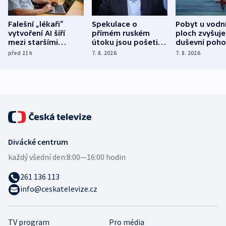
Falešní „lékaři“
Spekulace o
Pobyt u vodn
vytvoření AI šíří
přímém ruském
ploch zvyšuje
mezi staršími
útoku jsou pošetilé,
duševní poho
Poláky nebezpečné
míní estonský
ukázala
před 21
h
7. 8. 2026
7. 8. 2026
zdravotní rady
bezpečnostní
mezinárodní 
expert
Divácké centrum
každý všední den:
8:00—16:00 hodin
261 136 113
info@ceskatelevize.cz
TV program
Pro média