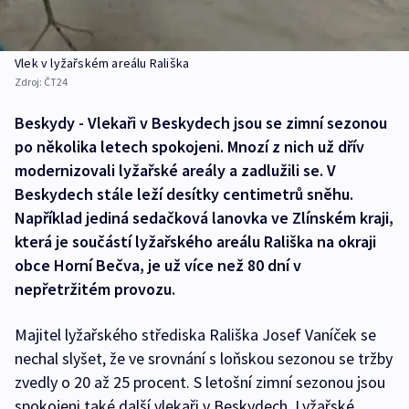
Vlek v lyžařském areálu Rališka
Zdroj:
ČT24
Beskydy - Vlekaři v Beskydech jsou se zimní sezonou
po několika letech spokojeni. Mnozí z nich už dřív
modernizovali lyžařské areály a zadlužili se. V
Beskydech stále leží desítky centimetrů sněhu.
Například jediná sedačková lanovka ve Zlínském kraji,
která je součástí lyžařského areálu Rališka na okraji
obce Horní Bečva, je už více než 80 dní v
nepřetržitém provozu.
Majitel lyžařského střediska Rališka Josef Vaníček se
nechal slyšet, že ve srovnání s loňskou sezonou se tržby
zvedly o 20 až 25 procent. S letošní zimní sezonou jsou
spokojeni také další vlekaři v Beskydech. Lyžařské