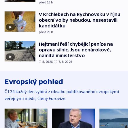
před 16
h
V Krchlebech na Rychnovsku v říjnu
obecní volby nebudou, nesestavili
kandidátku
před 20
h
Hejtmani řeší chybějící peníze na
opravu silnic. Jsou nenárokové,
namítá ministerstvo
7. 8. 2026
7. 8. 2026
Evropský pohled
ČT24 každý den vybírá z obsahu publikovaného evropskými
veřejnými médii, členy Eurovize.