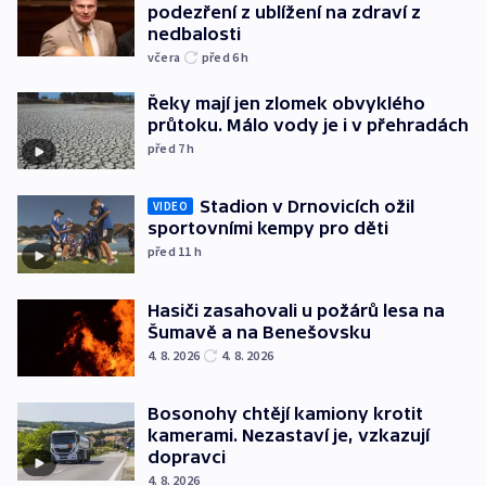
podezření z ublížení na zdraví z
nedbalosti
včera
před 6
h
Řeky mají jen zlomek obvyklého
průtoku. Málo vody je i v přehradách
před 7
h
Stadion v Drnovicích ožil
VIDEO
sportovními kempy pro děti
před 11
h
Hasiči zasahovali u požárů lesa na
Šumavě a na Benešovsku
4. 8. 2026
4. 8. 2026
Bosonohy chtějí kamiony krotit
kamerami. Nezastaví je, vzkazují
dopravci
4. 8. 2026