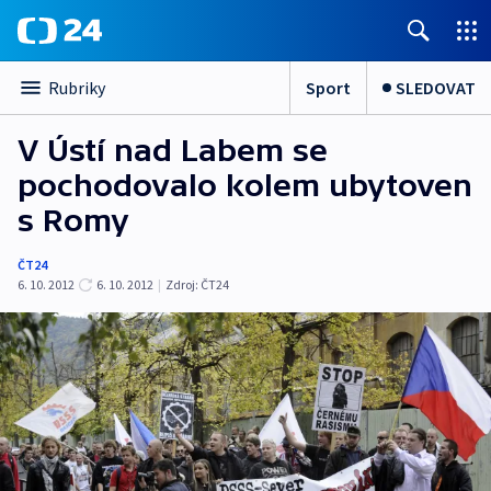
Sport
SLEDOVAT
Rubriky
V Ústí nad Labem se
pochodovalo kolem ubytoven
s Romy
ČT24
6. 10. 2012
6. 10. 2012
|
Zdroj:
ČT24