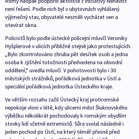
Romy naopak podpořili aktivisté z iniciativy Nenávist
není řešení. Podle nich byl v ubytovnách vyhlášený
výjimečný stav, obyvatelé nesměli vycházet ven a
otevírat okna.
Policistů bylo podle ústecké policejní mluvčí Veroniky
Hyšplerové v ulicích přibližně stejně jako protestujících.
„Bylo zkontrolováno zhruba pět desítek osob a jedna
osoba k zjištění totožnosti předvedena na obvodní
oddělení,“ uvedla mluvčí. V pohotovosti bylo i 30
městských strážníků, pořádková jednotka v Ústí a
speciální pořádková jednotka Ústeckého kraje.
Ve větším rozsahu zažil Ústecký kraj protiromské
nepokoje vloni v létě, kdy ulicemi měst Šluknovského
výběžku několikrát pochodovaly k romským obydlím
stovky lidí včetně extremistů. Sůra svolal následně i
jeden pochod po Ústí, na který téměř přesně před