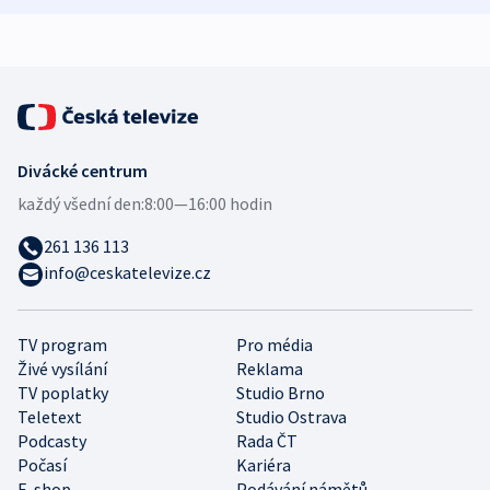
Divácké centrum
každý všední den:
8:00—16:00 hodin
261 136 113
info@ceskatelevize.cz
TV program
Pro média
Živé vysílání
Reklama
TV poplatky
Studio Brno
Teletext
Studio Ostrava
Podcasty
Rada ČT
Počasí
Kariéra
E-shop
Podávání námětů