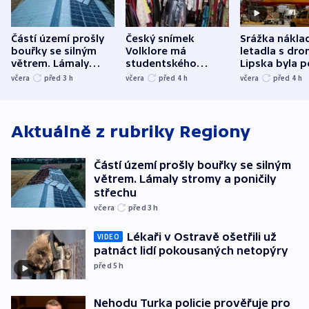
Částí území prošly
Český snímek
Srážka nákla
bouřky se silným
Volklore má
letadla s dr
větrem. Lámaly
studentského
Lipska byla p
stromy a poničily
Oscara, zabojuje o
německého mi
včera
před 3
h
včera
před 4
h
včera
před 4
h
střechu
cenu za krátký film
hybridní útok
Aktuálně z rubriky
Regiony
Částí území prošly bouřky se silným
větrem. Lámaly stromy a poničily
střechu
včera
před 3
h
Lékaři v Ostravě ošetřili už
VIDEO
patnáct lidí pokousaných netopýry
před 5
h
Nehodu Turka policie prověřuje pro