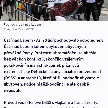
Pochod v Ústí nad Labem
Zdroj:
Libor Zavoral/ČTK
Ústí nad Labem - Asi 70 lidí pochodovalo odpoledne v
Ústí nad Labem kolem ubytoven obývaných
převážně Romy. Protestní shromáždění se obešlo
bez větších konfliktů, skončilo vzájemným
pokřikováním malých skupinek příznivců
extremistické Dělnické strany sociální spravedlnosti
(DSSS) a anarchistů, kteří přišli podpořit obyvatele
ubytoven. Policejní těžkooděnci je ale k sobě
nepustili.
Průvod vedli členové DSSS s vlajkami a transparenty.