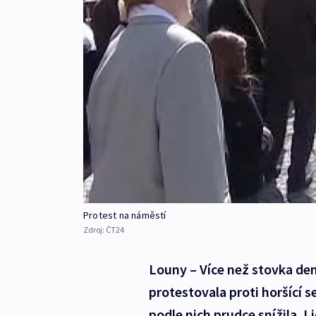
Protest na náměstí
Zdroj:
ČT24
Louny – Více než stovka d
protestovala proti horšící s
podle nich prudce snížila. 