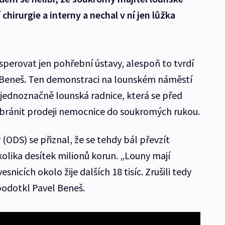
hirurgie a interny a nechal v ní jen lůžka
perovat jen pohřební ústavy, alespoň to tvrdí
 Beneš. Ten demonstraci na lounském náměstí
 jednoznačně lounská radnice, která se před
zabránit prodeji nemocnice do soukromých rukou.
(ODS) se přiznal, že se tehdy bál převzít
kolika desítek milionů korun. „Louny mají
esnicích okolo žije dalších 18 tisíc. Zrušili tedy
 podotkl Pavel Beneš.