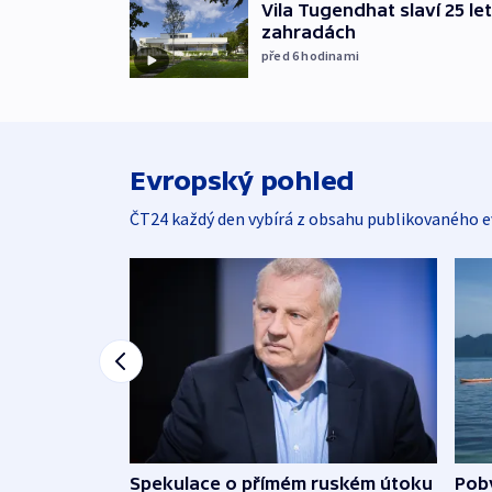
Vila Tugendhat slaví 25 le
zahradách
před 6
hodinami
Evropský pohled
ČT24 každý den vybírá z obsahu publikovaného e
Spekulace o přímém ruském útoku
Poby