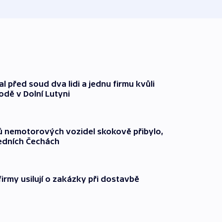
l před soud dva lidi a jednu firmu kvůli
odě v Dolní Lutyni
čů nemotorových vozidel skokově přibylo,
ředních Čechách
firmy usilují o zakázky při dostavbě