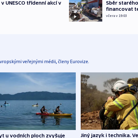
Sběr staréh
t v UNESCO třídenní akcí v
financovat t
včera v 19:03
vropskými veřejnými médii, členy Eurovize.
Jiný jazyk i technika. Ve
t u vodních ploch zvyšuje