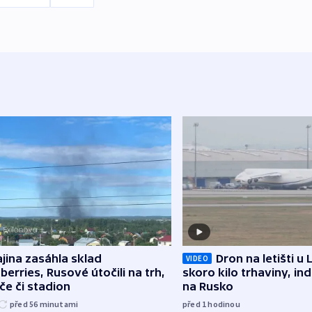
jina zasáhla sklad
Dron na letišti u 
VIDEO
berries, Rusové útočili na trh,
skoro kilo trhaviny, ind
če či stadion
na Rusko
před 56
minutami
před 1
hodinou