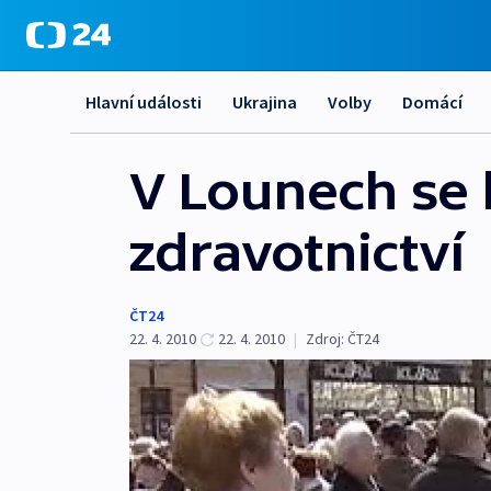
Hlavní události
Ukrajina
Volby
Domácí
V Lounech se b
zdravotnictví
ČT24
22. 4. 2010
22. 4. 2010
|
Zdroj:
ČT24