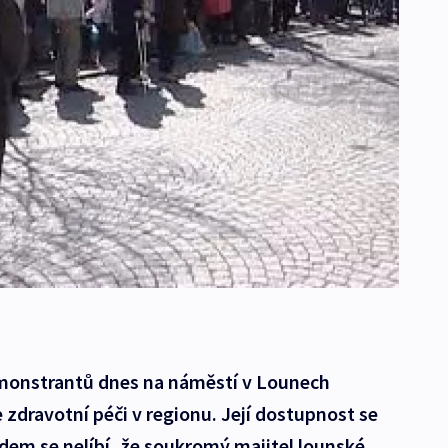
emonstrantů dnes na náměstí v Lounech
e zdravotní péči v regionu. Její dostupnost se
Lidem se nelíbí, že soukromý majitel lounské