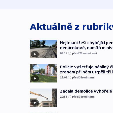
Aktuálně z rubri
Hejtmani řeší chybějící pen
nenárokové, namítá minis
09:15
před 28
minutami
Policie vyšetřuje násilný 
zranění při něm utrpěli tři 
17:03
před 3
hodinami
Začala demolice vyhořelé
10:53
před 3
hodinami