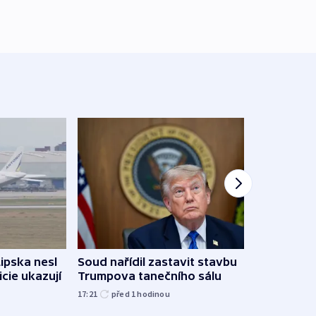
Lipska nesl
Soud nařídil zastavit stavbu
Žido
icie ukazují
Trumpova tanečního sálu
břehu
kriti
17:21
před 1
hodinou
před 1