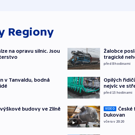
ky
Regiony
íze na opravu silnic. Jsou
Žalobce posla
terstvo
tragické neh
před 8
hodinami
Opilých řidi
čin v Tanvaldu, bodná
nejvíc ve st
lidé
před 15
hodinami
České 
 výškové budovy ve Zlíně
VIDEO
Dukovan
včera v 20:20