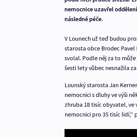
nemocnice uzavřel oddělení c
následné péče.
V Lounech už teď budou pros
starosta obce Brodec Pavel
svolal. Podle něj za to může
šesti lety vůbec nesnažila 
Lounský starosta Jan Kerner 
nemocnici s dluhy ve výši ně
zhruba 18 tisíc obyvatel, ve v
nemocnici pro 35 tisíc lidí,“