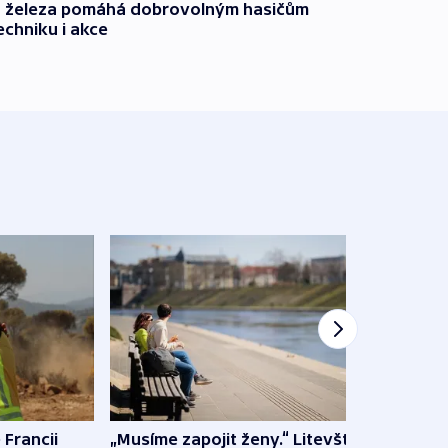
o železa pomáhá dobrovolným hasičům
echniku i akce
 Francii
„Musíme zapojit ženy.“ Litevští
Na Uk