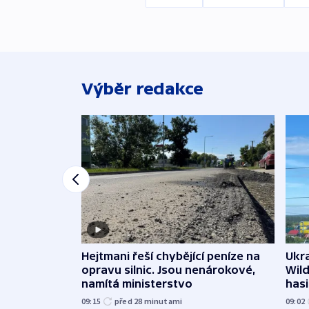
Výběr redakce
Ukra
Hejtmani řeší chybějící peníze na
Wild
opravu silnic. Jsou nenárokové,
hasi
namítá ministerstvo
09:02
09:15
před 28
minutami