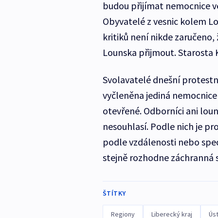
budou přijímat nemocnice ve
Obyvatelé z vesnic kolem Lo
kritiků není nikde zaručeno
Lounska přijmout. Starosta K
Svolavatelé dnešní protestní
vyčleněna jediná nemocnice 
otevřené. Odborníci ani lou
nesouhlasí. Podle nich je pr
podle vzdálenosti nebo spec
stejně rozhodne záchranná s
ŠTÍTKY
Regiony
Liberecký kraj
Úst