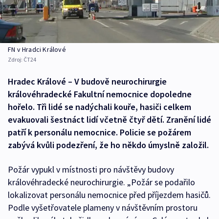
FN v Hradci Králové
Zdroj:
ČT24
Hradec Králové – V budově neurochirurgie
královéhradecké Fakultní nemocnice dopoledne
hořelo. Tři lidé se nadýchali kouře, hasiči celkem
evakuovali šestnáct lidí včetně čtyř dětí. Zranění lidé
patří k personálu nemocnice. Policie se požárem
zabývá kvůli podezření, že ho někdo úmyslně založil.
Požár vypukl v místnosti pro návštěvy budovy
královéhradecké neurochirurgie. „Požár se podařilo
lokalizovat personálu nemocnice před příjezdem hasičů.
Podle vyšetřovatele plameny v návštěvním prostoru