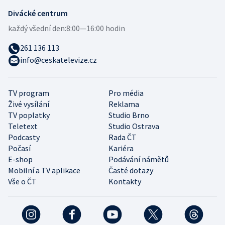
Divácké centrum
každý všední den:
8:00—16:00 hodin
261 136 113
info@ceskatelevize.cz
TV program
Pro média
Živé vysílání
Reklama
TV poplatky
Studio Brno
Teletext
Studio Ostrava
Podcasty
Rada ČT
Počasí
Kariéra
E-shop
Podávání námětů
Mobilní a TV aplikace
Časté dotazy
Vše o ČT
Kontakty