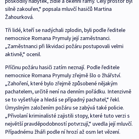
poškodily nábytek, židle a okenní rámy. Celý prostor byl
silně zakouřen,“ popsala mluvčí hasičů Martina
Žahourková.
Tři lidé, kteří se nadýchali zplodin, byli podle ředitele
nemocnice Romana Prymuly její zaměstnanci.
„Zaměstnanci při likvidaci požáru postupovali velmi
aktivně,“ ocenil.
Příčinu požáru hasiči zatím neznají. Podle ředitele
nemocnice Romana Prymuly zřejmě šlo o žhářství.
„Zahoření, které bylo zřejmě způsobené nějakým
pachatelem, určitě není na denním pořádku. Intenzivně
se to vyšetřuje a hledá se případný pachatel,“ řekl.
Úmyslným založením požáru se zabývá také policie.
„Přivolaní kriminalisté zajistili stopy, které tuto verzi s
největší pravděpodobností potvrzují,“ uvedla její mluvčí.
Případnému žháři podle ní hrozí až osm let vězení.