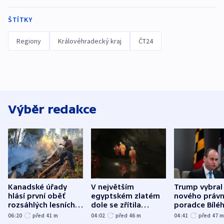
ŠTÍTKY
Regiony
Královéhradecký kraj
ČT24
Výběr redakce
Kanadské úřady
V největším
Trump vybral
hlásí první oběť
egyptském zlatém
nového právn
rozsáhlých lesních
dole se zřítila
poradce Bílé
požárů
hornina, jeden
domu
06:20
před 41
m
04:02
před 46
m
04:41
před 47
člověk zemřel