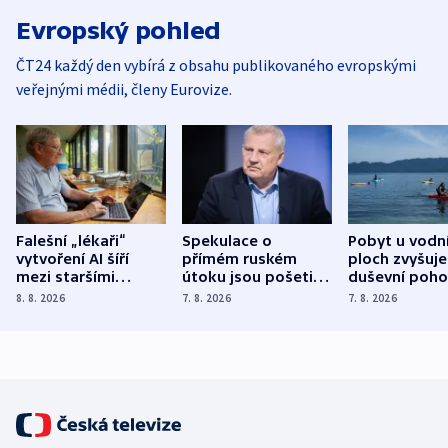
Evropský pohled
ČT24 každý den vybírá z obsahu publikovaného evropskými
veřejnými médii, členy Eurovize.
Falešní „lékaři“
Spekulace o
Pobyt u vodn
vytvoření AI šíří
přímém ruském
ploch zvyšuje
mezi staršími
útoku jsou pošetilé,
duševní poho
Poláky nebezpečné
míní estonský
ukázala
8. 8. 2026
7. 8. 2026
7. 8. 2026
zdravotní rady
bezpečnostní
mezinárodní 
expert