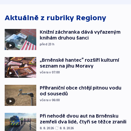
Aktuálně z rubriky
Regiony
Knižní záchranka dává vyřazeným
knihám druhou šanci
před 23
h
„Brněnské hantec“ rozšíří kulturní
seznam na jihu Moravy
včera v 07:00
Příhraniční obce chtějí pitnou vodu
od sousedů
včera v 06:00
Při nehodě dvou aut na Brněnsku
zemřeli dva lidé, čtyři se těžce zranili
8. 8. 2026
8. 8. 2026