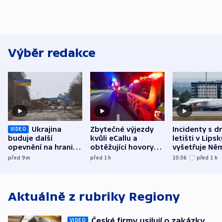
Výběr redakce
Ukrajina
Zbytečné výjezdy
Incidenty s d
VIDEO
buduje další
kvůli eCallu a
letišti v Lips
opevnění na hranici
obtěžující hovory
vyšetřuje Ně
s Běloruskem
zdržují záchranáře
jako úmyslný
před 9
m
před 1
h
10:56
před 1
h
o způsobení
exploze
Aktuálně z rubriky
Regiony
České firmy usilují o zakázky
VIDEO