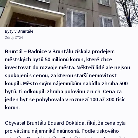
Byty v Bruntále
Zdroj:
ČT24
Bruntál – Radnice v Bruntálu získala prodejem
městských bytů 50 milionů korun, které chce
investovat do rozvoje města. Někteří lidé ale nejsou
spokojeni s cenou, za kterou starší nemovitost
koupili. Město svým nájemníkům nabídlo zhruba 500
bytů, ti odkoupili zhruba polovinu z nich. Cena za
jeden byt se pohybovala v rozmezí 100 až 300 tisíc
korun.
Obyvatel Bruntálu Eduard Dokládal říká, že cena byla
pro většinu nájemníků neúnosná. Podle tiskového