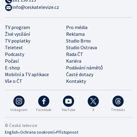
info@ceskatelevize.cz
TV program
Pro média
Živé vysílání
Reklama
TV poplatky
Studio Brno
Teletext
Studio Ostrava
Podcasty
Rada ČT
Počasí
Kariéra
E-shop
Podávání námětů
Mobilní a TV aplikace
Časté dotazy
Vše o ČT
Kontakty
Instagram
Facebook
YouTube
X
Threads
© Česká televize
•
•
English
Ochrana soukromí
Přístupnost