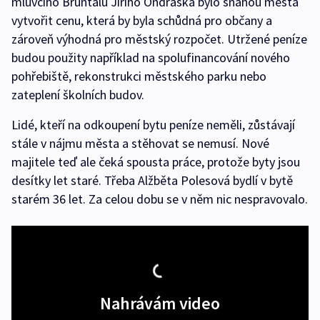
mluvčího Bruntálu Jiřího Ondráška bylo snahou města
vytvořit cenu, která by byla schůdná pro občany a
zároveň výhodná pro městský rozpočet. Utržené peníze
budou použity například na spolufinancování nového
pohřebiště, rekonstrukci městského parku nebo
zateplení školních budov.
Lidé, kteří na odkoupení bytu peníze neměli, zůstávají
stále v nájmu města a stěhovat se nemusí. Nové
majitele teď ale čeká spousta práce, protože byty jsou
desítky let staré. Třeba Alžběta Polesová bydlí v bytě
starém 36 let. Za celou dobu se v něm nic nespravovalo.
Nahrávám video