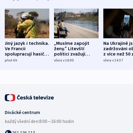
Jiný jazyk i technika.
„Musíme zapojit
Na Ukrajině j
Ve Francii
ženy.“ Litevští
zadržováni o
spolupracují hasiči z
politici zvažují
z více než 50 
různých zemí
dohodu o
Bojovali na s
před 6
h
včera v 16:00
včera v 14:37
demografii
Ruska
Divácké centrum
každý všední den:
8:00—16:00 hodin
261 136 113