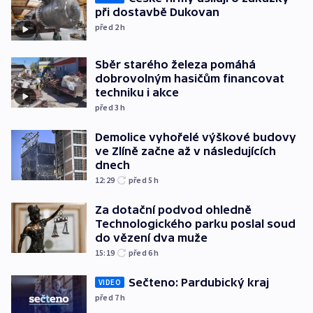
při dostavbě Dukovan
před 2
h
Sběr starého železa pomáhá
dobrovolným hasičům financovat
techniku i akce
před 3
h
Demolice vyhořelé výškové budovy
ve Zlíně začne až v následujících
dnech
12:29
před 5
h
Za dotační podvod ohledně
Technologického parku poslal soud
do vězení dva muže
15:19
před 6
h
Sečteno: Pardubický kraj
VIDEO
před 7
h