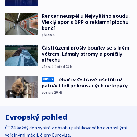
Rencar neuspěl u Nejvyššího soudu.
Vleklý spor s DPP o reklamní plochu
končí
před 9
h
Částí území prošly bouřky se silným
větrem. Lámaly stromy a poničily
střechu
včera
před 23
h
Lékaři v Ostravě ošetřili už
VIDEO
patnáct lidí pokousaných netopýry
včera v 20:43
Evropský pohled
ČT24 každý den vybírá z obsahu publikovaného evropskými
veřejnými médii, členy Eurovize.