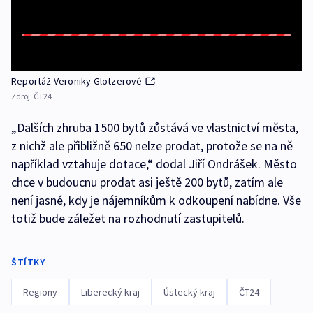
Reportáž Veroniky Glötzerové
Zdroj:
ČT24
„Dalších zhruba 1500 bytů zůstává ve vlastnictví města,
z nichž ale přibližně 650 nelze prodat, protože se na ně
například vztahuje dotace,“ dodal Jiří Ondrášek. Město
chce v budoucnu prodat asi ještě 200 bytů, zatím ale
není jasné, kdy je nájemníkům k odkoupení nabídne. Vše
totiž bude záležet na rozhodnutí zastupitelů.
ŠTÍTKY
Regiony
Liberecký kraj
Ústecký kraj
ČT24