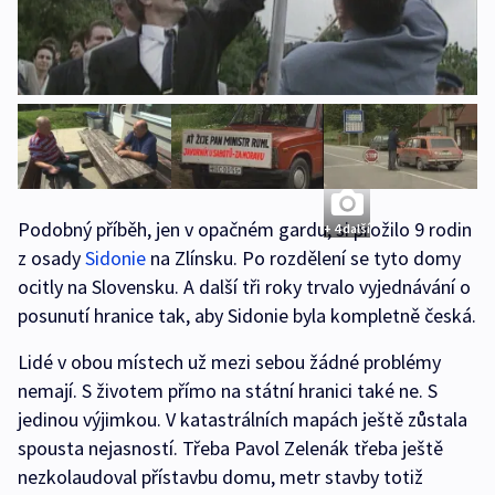
Podobný příběh, jen v opačném gardu, si prožilo 9 rodin
+ 4 další
z osady
Sidonie
na Zlínsku. Po rozdělení se tyto domy
ocitly na Slovensku. A další tři roky trvalo vyjednávání o
posunutí hranice tak, aby Sidonie byla kompletně česká.
Lidé v obou místech už mezi sebou žádné problémy
nemají. S životem přímo na státní hranici také ne. S
jedinou výjimkou. V katastrálních mapách ještě zůstala
spousta nejasností. Třeba Pavol Zelenák třeba ještě
nezkolaudoval přístavbu domu, metr stavby totiž