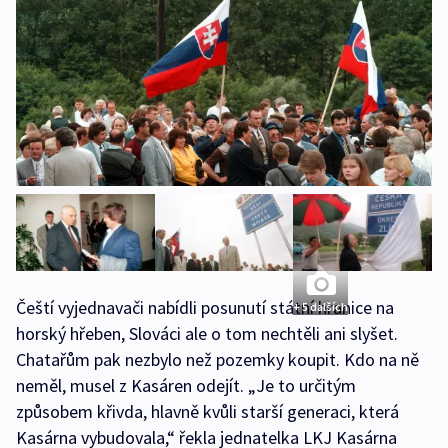
Čeští vyjednavači nabídli posunutí státní hranice na
+ 5 dalších
horský hřeben, Slováci ale o tom nechtěli ani slyšet.
Chatařům pak nezbylo než pozemky koupit. Kdo na ně
neměl, musel z Kasáren odejít. „Je to určitým
způsobem křivda, hlavně kvůli starší generaci, která
Kasárna vybudovala,“ řekla jednatelka LKJ Kasárna