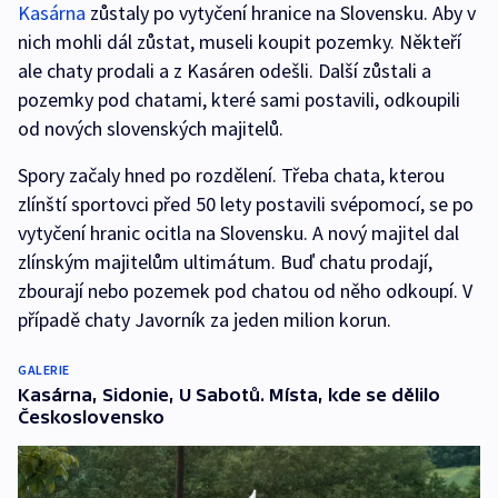
Kasárna
zůstaly po vytyčení hranice na Slovensku. Aby v
nich mohli dál zůstat, museli koupit pozemky. Někteří
ale chaty prodali a z Kasáren odešli. Další zůstali a
pozemky pod chatami, které sami postavili, odkoupili
od nových slovenských majitelů.
Spory začaly hned po rozdělení. Třeba chata, kterou
zlínští sportovci před 50 lety postavili svépomocí, se po
vytyčení hranic ocitla na Slovensku. A nový majitel dal
zlínským majitelům ultimátum. Buď chatu prodají,
zbourají nebo pozemek pod chatou od něho odkoupí. V
případě chaty Javorník za jeden milion korun.
GALERIE
Kasárna, Sidonie, U Sabotů. Místa, kde se dělilo
Československo