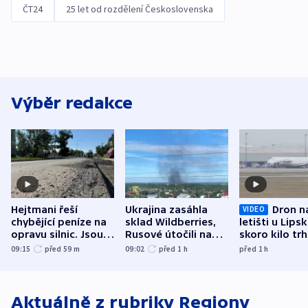
ČT24
25 let od rozdělení Československa
Výběr redakce
Hejtmani řeší
Ukrajina zasáhla
Dron n
VIDEO
chybějící peníze na
sklad Wildberries,
letišti u Lips
opravu silnic. Jsou
Rusové útočili na
skoro kilo trh
nenárokové, namítá
trh, hasiče či
indicie ukazuj
09:15
před 59
m
09:02
před 1
h
před 1
h
ministerstvo
stadion
Rusko
Aktuálně z rubriky
Regiony