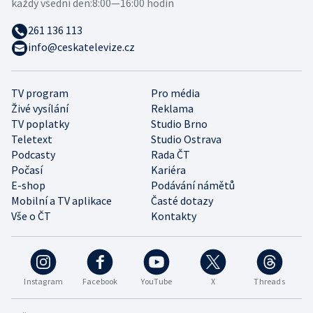
každý všední den:
8:00—16:00 hodin
261 136 113
info@ceskatelevize.cz
TV program
Pro média
Živé vysílání
Reklama
TV poplatky
Studio Brno
Teletext
Studio Ostrava
Podcasty
Rada ČT
Počasí
Kariéra
E-shop
Podávání námětů
Mobilní a TV aplikace
Časté dotazy
Vše o ČT
Kontakty
Instagram
Facebook
YouTube
X
Threads