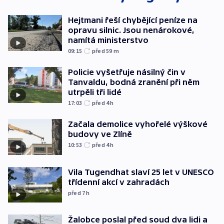
Hejtmani řeší chybějící peníze na
opravu silnic. Jsou nenárokové,
namítá ministerstvo
09:15
před 59
m
Policie vyšetřuje násilný čin v
Tanvaldu, bodná zranění při něm
utrpěli tři lidé
17:03
před 4
h
Začala demolice vyhořelé výškové
budovy ve Zlíně
10:53
před 4
h
Vila Tugendhat slaví 25 let v UNESCO
třídenní akcí v zahradách
před 7
h
Žalobce poslal před soud dva lidi a