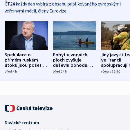
ČT24 každý den vybírá z obsahu publikovaného evropskými
veřejnými médii, členy Eurovize.
Spekulace o
Pobyt u vodních
Jiný jazyk i t
přímém ruském
ploch zvyšuje
Ve Francii
útoku jsou pošetilé,
duševní pohodu,
spolupracují h
míní estonský
ukázala
různých zemí
před 4
h
před 14
h
včera v 15:30
bezpečnostní
mezinárodní studie
expert
Divácké centrum