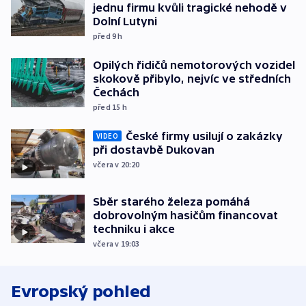
jednu firmu kvůli tragické nehodě v
Dolní Lutyni
před 9
h
Opilých řidičů nemotorových vozidel
skokově přibylo, nejvíc ve středních
Čechách
před 15
h
České firmy usilují o zakázky
VIDEO
při dostavbě Dukovan
včera v 20:20
Sběr starého železa pomáhá
dobrovolným hasičům financovat
techniku i akce
včera v 19:03
Evropský pohled