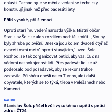
oblasti. Technologie se mění a vedení se technicky
konstruují jinak než před padesáti lety.
Příliš vysoké, příliš emocí
Oproti staršímu vedení narostla výška. Místní občan
Stanislav Šolc se ale s rozdílem nechtěl smířit. „Sloupy
byly zhruba poloviční. Dneska jsou kolem dvaceti čtyř až
dvaceti osmi metrů oproti stávajícím,“ uvedl Šolc.
Rozhodl se tak zorganizovat petici, aby vzal ČEZ na
vědomí nespokojenost lidí. Přes padesát lidí se už
podepsalo pod požadavek, aby se rekonstrukce
zastavila. Při sběru obešli nejen Turnov, ale i další
obyvatele, kterých se to týká, třeba v Pelešanech nebo
Kamenci.
GALERIE
Stanislav Šolc přišel kvůli vysokému napětí s peticí
zdroj: ČT24