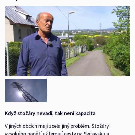
Když stožáry nevadí, tak není kapacita
V jiných obcích mají zcela jiný problém. Stožáry
vysokého napětí už lemují cesty na Svitavsku a