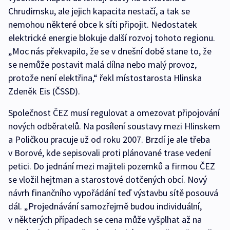
Chrudimsku, ale jejich kapacita nestačí, a tak se
nemohou některé obce k síti připojit. Nedostatek
elektrické energie blokuje další rozvoj tohoto regionu.
„Moc nás překvapilo, že se v dnešní době stane to, že
se nemůže postavit malá dílna nebo malý provoz,
protože není elektřina,“ řekl místostarosta Hlinska
Zdeněk Eis (ČSSD).
Společnost ČEZ musí regulovat a omezovat připojování
nových odběratelů. Na posílení soustavy mezi Hlinskem
a Poličkou pracuje už od roku 2007. Brzdí je ale třeba
v Borové, kde sepisovali proti plánované trase vedení
petici. Do jednání mezi majiteli pozemků a firmou ČEZ
se vložil hejtman a starostové dotčených obcí. Nový
návrh finančního vypořádání teď výstavbu sítě posouvá
dál. „Projednávání samozřejmě budou individuální,
v některých případech se cena může vyšplhat až na