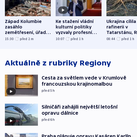
Západ Kolumbie
Ke stažení vládní
Ukrajina cílila
zasáhlo
kulturní politiky
rafinerii v
zemětřesení, úřady
vyzvaly profesní
Tatarstánu, 
hlásí přes sto obětí
organizace, spolky i
útočilo na mě
15:30
před 2
m
10:07
před 1
h
08:44
před 1
h
odbory
benzinky či s
WHO
Aktuálně z rubriky
Regiony
Cesta za světlem vede v Krumlově
francouzskou krajinomalbou
před 5
h
Silničáři zahájili největší letošní
opravu dálnice
před 6
h
Praha plánuje opravu Kasáren Karlín