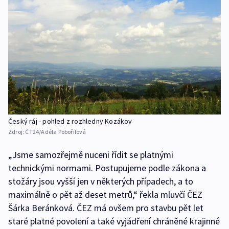
Český ráj - pohled z rozhledny Kozákov
Zdroj:
ČT24/Adéla Pobořilová
„Jsme samozřejmě nuceni řídit se platnými
technickými normami. Postupujeme podle zákona a
stožáry jsou vyšší jen v některých případech, a to
maximálně o pět až deset metrů,“ řekla mluvčí ČEZ
Šárka Beránková. ČEZ má ovšem pro stavbu pět let
staré platné povolení a také vyjádření chráněné krajinné