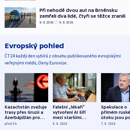
Při nehodě dvou aut na Brněnsku
zemřeli dva lidé, čtyři se těžce zranili
8. 8. 2026
8. 8. 2026
Evropský pohled
ČT24 každý den vybírá z obsahu publikovaného evropskými
veřejnými médii, členy Eurovize.
Kazachstán zvažuje
Falešní „lékaři“
Spekulace o
trasy přes Gruzii a
vytvoření AI šíří
přímém rusk
Ázerbájdžán pro
mezi staršími
útoku jsou po
vývoz ropy do
Poláky nebezpečné
míní estonsk
před 5
h
8. 8. 2026
7. 8. 2026
Evropy
zdravotní rady
bezpečnostn