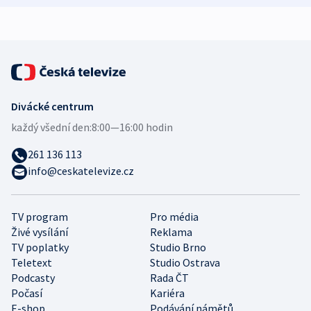
expert
Divácké centrum
každý všední den:
8:00—16:00 hodin
261 136 113
info@ceskatelevize.cz
TV program
Pro média
Živé vysílání
Reklama
TV poplatky
Studio Brno
Teletext
Studio Ostrava
Podcasty
Rada ČT
Počasí
Kariéra
E-shop
Podávání námětů