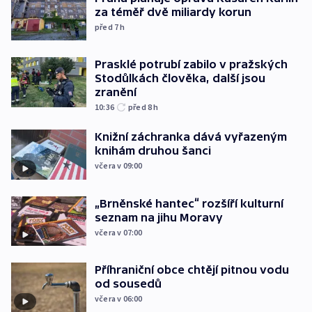
za téměř dvě miliardy korun
před 7
h
Prasklé potrubí zabilo v pražských
Stodůlkách člověka, další jsou
zranění
10:36
před 8
h
Knižní záchranka dává vyřazeným
knihám druhou šanci
včera v 09:00
„Brněnské hantec“ rozšíří kulturní
seznam na jihu Moravy
včera v 07:00
Příhraniční obce chtějí pitnou vodu
od sousedů
včera v 06:00