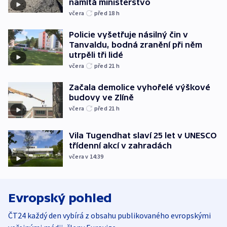
namítá ministerstvo
včera
před 18
h
Policie vyšetřuje násilný čin v
Tanvaldu, bodná zranění při něm
utrpěli tři lidé
včera
před 21
h
Začala demolice vyhořelé výškové
budovy ve Zlíně
včera
před 21
h
Vila Tugendhat slaví 25 let v UNESCO
třídenní akcí v zahradách
včera v 14:39
Evropský pohled
ČT24 každý den vybírá z obsahu publikovaného evropskými