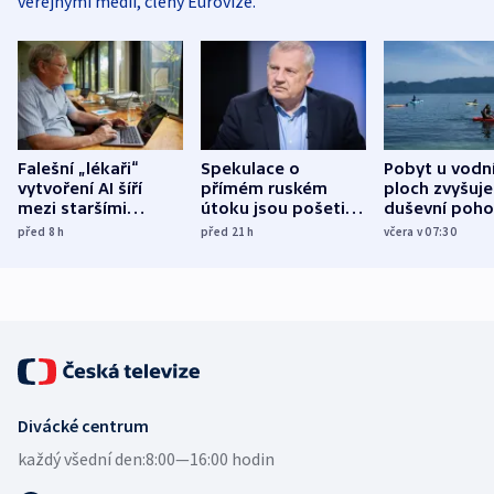
veřejnými médii, členy Eurovize.
Falešní „lékaři“
Spekulace o
Pobyt u vodn
vytvoření AI šíří
přímém ruském
ploch zvyšuje
mezi staršími
útoku jsou pošetilé,
duševní poho
Poláky nebezpečné
míní estonský
ukázala
před 8
h
před 21
h
včera v 07:30
zdravotní rady
bezpečnostní
mezinárodní 
expert
Divácké centrum
každý všední den:
8:00—16:00 hodin