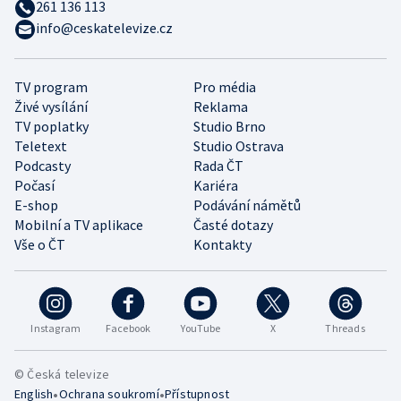
261 136 113
info@ceskatelevize.cz
TV program
Pro média
Živé vysílání
Reklama
TV poplatky
Studio Brno
Teletext
Studio Ostrava
Podcasty
Rada ČT
Počasí
Kariéra
E-shop
Podávání námětů
Mobilní a TV aplikace
Časté dotazy
Vše o ČT
Kontakty
Instagram
Facebook
YouTube
X
Threads
© Česká televize
•
•
English
Ochrana soukromí
Přístupnost