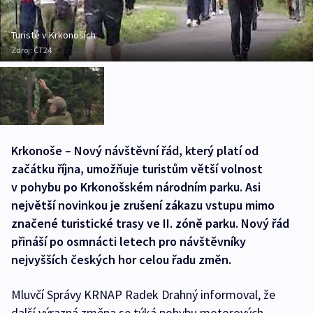
Turisté v Krkonoších
Zdroj:
ČT24
Krkonoše – Nový návštěvní řád, který platí od
začátku října, umožňuje turistům větší volnost
v pohybu po Krkonošském národním parku. Asi
největší novinkou je zrušení zákazu vstupu mimo
značené turistické trasy ve II. zóně parku. Nový řád
přináší po osmnácti letech pro návštěvníky
nejvyšších českých hor celou řadu změn.
Mluvčí Správy KRNAP Radek Drahný informoval, že
další výrazná změna se týká pohybu motorových