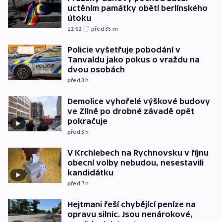
uctěním památky obětí berlínského
útoku
12:02
před 35
m
Policie vyšetřuje pobodání v
Tanvaldu jako pokus o vraždu na
dvou osobách
před 3
h
Demolice vyhořelé výškové budovy
ve Zlíně po drobné závadě opět
pokračuje
před 3
h
V Krchlebech na Rychnovsku v říjnu
obecní volby nebudou, nesestavili
kandidátku
před 7
h
Hejtmani řeší chybějící peníze na
opravu silnic. Jsou nenárokové,