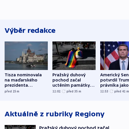
Výběr redakce
Tisza nominovala
Pražský duhový
Americký Sen
na maďarského
pochod začal
potvrdil Tru
prezidenta
uctěním památky
právníka jako
bývalého šéfa
obětí berlínského
ministra
před 25
m
12:02
před 35
m
12:53
před 41
nejvyššího soudu
útoku
spravedlnost
Aktuálně z rubriky
Regiony
Pražský duhový pochod začal