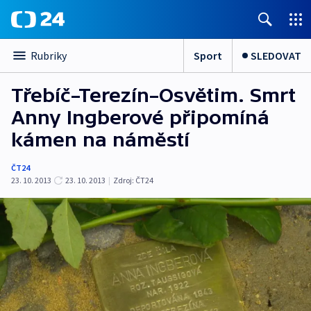
Sport
SLEDOVAT
Rubriky
Třebíč–Terezín–Osvětim. Smrt
Anny Ingberové připomíná
kámen na náměstí
ČT24
23. 10. 2013
23. 10. 2013
|
Zdroj:
ČT24