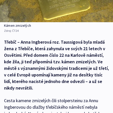
Kámen zmizelých
Zdroj:
ČT24
Třebíč – Anna Ingberová roz. Taussigová byla mladá
žena z Třebíče, která zahynula ve svých 21 letech v
Osvětimi. Před domem číslo 22 na Karlově náměstí,
kde žila, ji teď připomíná tzv. kámen zmizelých. Ve
městě s významnými židovskými tradicemi je už třetí,
v celé Evropě upomínají kameny již na desítky tisíc
lidí, kterého nacisté jednoho dne odvezli – a už se
nikdy nevrátili.
Cesta kamene zmizelých čili stolpersteinu za Annu
Ingberovou do dlažby třebíčského náměstí nebyla