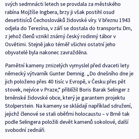
svých sedmnácti letech se provdala za městského
rabína Mojžíše Ingbera, brzy ji však postihl osud
desetitisíců Čechoslováků židovské víry. V březnu 1943
odjela do Terezína, v září se dostala do transportu Dm,
z jehož členů vznikl známý český rodinný tábor v
Osvětimi. Stejně jako téměř všichni ostatní jeho
obyvatelé byla nakonec zavražděna.
Pamětní kameny zmizelých vymyslel před dvaceti lety
německý výtvarník Gunter Demnig. „Do dnešního dne je
jich položeno přes 40 tisíc v Evropě, v Česku přes pět
stovek, nejvíce v Praze,“ přiblížil Boris Barak Selinger z
brněnské židovské obce, který je garantem projektu
Stolperstein. Na kameny se skládají například sdružení,
jejichž členové se stali oběťmi holocaustu – v Brně tak
podle Selingera položili devět kamenů sokolové, další
svobodní zednáři.