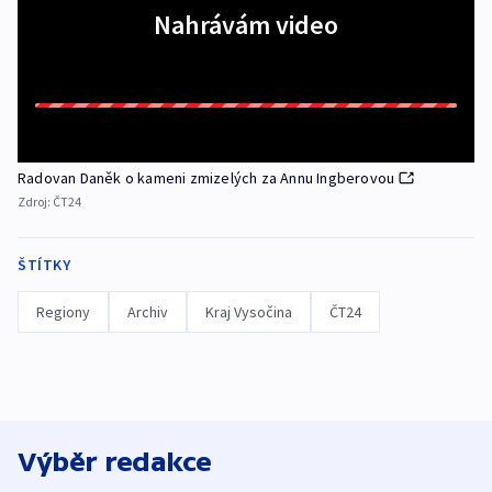
Nahrávám video
Radovan Daněk o kameni zmizelých za Annu Ingberovou
Zdroj:
ČT24
ŠTÍTKY
Regiony
Archiv
Kraj Vysočina
ČT24
Výběr redakce