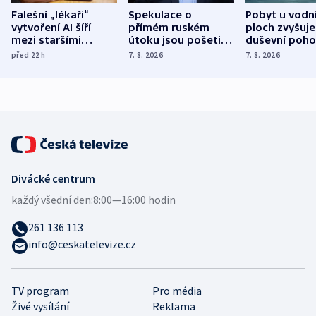
Falešní „lékaři“
Spekulace o
Pobyt u vodn
vytvoření AI šíří
přímém ruském
ploch zvyšuje
mezi staršími
útoku jsou pošetilé,
duševní poho
Poláky nebezpečné
míní estonský
ukázala
před 22
h
7. 8. 2026
7. 8. 2026
zdravotní rady
bezpečnostní
mezinárodní 
expert
Divácké centrum
každý všední den:
8:00—16:00 hodin
261 136 113
info@ceskatelevize.cz
TV program
Pro média
Živé vysílání
Reklama