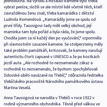
jednoduchá. Na výrobu a instalaci kamene bylo třeba
vybrat peníze, složili se ale místní lidé včetně těch, kteří
zavražděnou ženu znali, třeba kamarádka z dětství
Ludmila Komendová. „Kamarádily jsme se spolu od
první třídy. Taussigovi tady měli velký obchod, její
maminka tam byla pořád a byla ráda, že jsme spolu.
Chodila jsem za ní každý den po vyučování,“ vzpomněla
při slavnostním zasazení kamene. Se stolpersteiny měly
také problém památkáři, kritizovali, že kameny narušují
autenticitu čtvrti zapsané v UNESCO a že po kostkách
jezdí auta. „Ale rozhodně to neznamenalo zákaz a
rozhodně to neznamenalo, že bychom zpochybňovali
židovské oběti navázané na Třebíč,“ zdůraznila ředitelka
třebíčského pracoviště Národního památkového ústavu
Martina Veselá.
Anna Taussigová se narodila v Třebíči v roce 1922 v
rodině významného obchodníka. Těsně před válkou ve