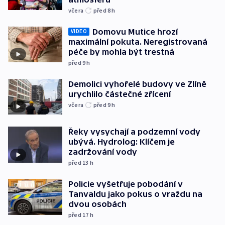
včera
před 8
h
Domovu Mutice hrozí
VIDEO
maximální pokuta. Neregistrovaná
péče by mohla být trestná
před 9
h
Demolici vyhořelé budovy ve Zlíně
urychlilo částečné zřícení
včera
před 9
h
Řeky vysychají a podzemní vody
ubývá. Hydrolog: Klíčem je
zadržování vody
před 13
h
Policie vyšetřuje pobodání v
Tanvaldu jako pokus o vraždu na
dvou osobách
před 17
h