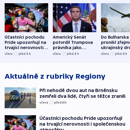
Účastníci pochodu
Americký Senát
Do Bulharska
Pride upozorňují na
potvrdil Trumpova
pronikl zřejm
trvající nerovnosti i
právníka jako
ukrajinský dr
společenskou
ministra
explodoval k
včera
před 8
h
včera
před 8
h
včera
před 9
h
atmosféru
spravedlnosti
od plynovod
Aktuálně z rubriky
Regiony
Při nehodě dvou aut na Brněnsku
zemřeli dva lidé, čtyři se těžce zranili
včera
před 6
h
Účastníci pochodu Pride upozorňují
na trvající nerovnosti i společenskou
atmosféru