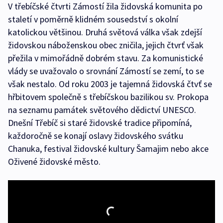
V třebíčské čtvrti Zámostí žila židovská komunita po
staletí v poměrně klidném sousedství s okolní
katolickou většinou. Druhá světová válka však zdejší
židovskou náboženskou obec zničila, jejich čtvrť však
přežila v mimořádně dobrém stavu. Za komunistické
vlády se uvažovalo o srovnání Zámostí se zemí, to se
však nestalo. Od roku 2003 je tajemná židovská čtvť se
hřbitovem společně s třebíčskou bazilikou sv. Prokopa
na seznamu památek světového dědictví UNESCO.
Dnešní Třebíč si staré židovské tradice připomíná,
každoročně se konají oslavy židovského svátku
Chanuka, festival židovské kultury Šamajim nebo akce
Oživené židovské město.