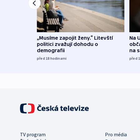
„Musíme zapojit ženy.“ Litevští
Na U
politici zvažují dohodu o
obča
demografii
na 
před 18
hodinami
před 
TV program
Pro média