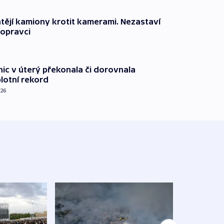
ějí kamiony krotit kamerami. Nezastaví
dopravci
nic v úterý překonala či dorovnala
plotní rekord
026