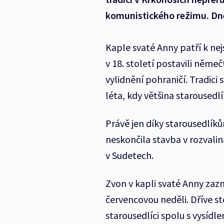
komunistického režimu. Dn
Kaple svaté Anny patří k nej
v 18. století postavili němeč
vylidnění pohraničí. Tradici
léta, kdy většina starousedl
Právě jen díky starousedlíkům
neskončila stavba v rozvali
v Sudetech.
Zvon v kapli svaté Anny zazn
červencovou neděli. Dříve s
starousedlíci spolu s vysídlen