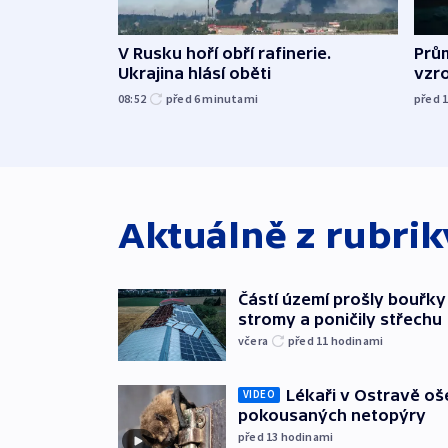
V Rusku hoří obří rafinerie.
Prů
Ukrajina hlásí oběti
vzro
08:52
před 6
minutami
před 
Aktuálně z rubri
Částí území prošly bouřky
stromy a poničily střechu
včera
před 11
hodinami
Lékaři v Ostravě ošet
VIDEO
pokousaných netopýry
před 13
hodinami