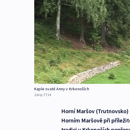
Kaple svaté Anny v Krkonoších
Zdroj:
ČT24
Horní Maršov (Trutnovsko) -
Horním Maršově při příležit
tradici v Krkonoších nepřer