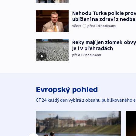
Nehodu Turka policie prov
ublížení na zdraví z nedba
včera
před 14
hodinami
Řeky mají jen zlomek obv
je i v přehradách
před 15
hodinami
Evropský pohled
ČT24 každý den vybírá z obsahu publikovaného e