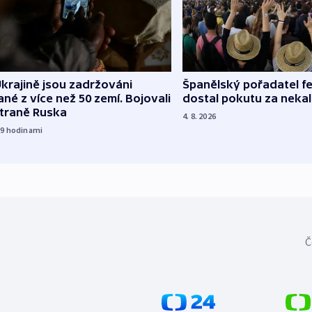
Španělský pořadatel fe
krajině jsou zadržováni
dostal pokutu za nekal
né z více než 50 zemí. Bojovali
straně Ruska
4. 8. 2026
19
hodinami
Č