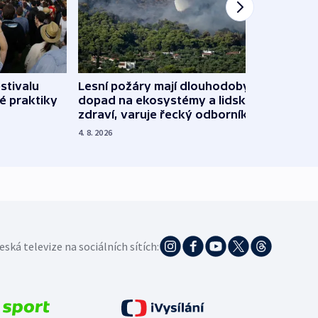
stivalu
Lesní požáry mají dlouhodobý
Ukraj
é praktiky
dopad na ekosystémy a lidské
Franc
zdraví, varuje řecký odborník
požá
4. 8. 2026
3. 8. 20
eská televize na sociálních sítích: