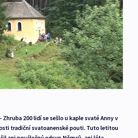
 Zhruba 200 lidí se sešlo u kaple svaté Anny v
osti tradiční svatoanenské pouti. Tuto letitou
ušil ani poválečný odsun Němců, ani léta