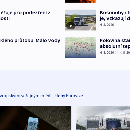
ěřuje pro podezření z
Bosonohy cht
losti
je, vzkazují 
4. 8. 2026
yklého průtoku. Málo vody
Polovina sta
absolutní te
4. 8. 2026
4. 8. 2
vropskými veřejnými médii, členy Eurovize.