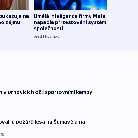
oukazuje na
Umělá inteligence firmy Meta
Irsko
ho zájmu
napadla při testování systém jiné
vyzbr
společnosti
před 3
před 1
hodinou
n v Drnovicích ožil sportovními kempy
ovali u požárů lesa na Šumavě a na
026