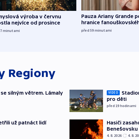
Pauza Ariany Grande p
myslová výroba v červnu
hranice fanouškovské
stla nejvíce od prosince
před 59
minutami
17
minutami
ky
Regiony
 se silným větrem. Lámaly
Stadio
VIDEO
pro děti
před 19
hodinami
řili už patnáct lidí
Hasiči zasah
Benešovsku
4. 8. 2026
4. 8. 2