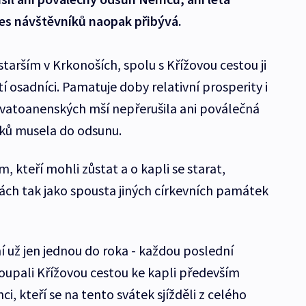
es návštěvníků naopak přibývá.
starším v Krkonoších, spolu s Křížovou cestou ji
tí osadníci. Pamatuje doby relativní prosperity i
 svatoanenských mší nepřerušila ani poválečná
íků musela do odsunu.
, kteří mohli zůstat a o kapli se starat,
nách tak jako spousta jiných církevních památek
í už jen jednou do roka - každou poslední
toupali Křížovou cestou ke kapli především
ci, kteří se na tento svátek sjížděli z celého