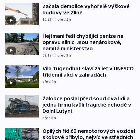
Začala demolice vyhořelé výškové
budovy ve Zlíně
10:53
před 1
h
Hejtmani řeší chybějící peníze na
opravu silnic. Jsou nenárokové,
namítá ministerstvo
09:15
před 3
h
Vila Tugendhat slaví 25 let v UNESCO
třídenní akcí v zahradách
před 4
h
Žalobce poslal před soud dva lidi a
jednu firmu kvůli tragické nehodě v
Dolní Lutyni
před 6
h
Opilých řidičů nemotorových vozidel
skokově přibylo, nejvíc ve středních