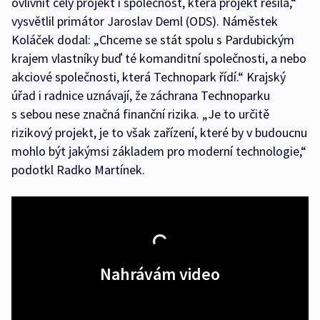
ovlivnit celý projekt i společnost, která projekt řešila,“
vysvětlil primátor Jaroslav Deml (ODS). Náměstek
Koláček dodal: „Chceme se stát spolu s Pardubickým
krajem vlastníky buď té komanditní společnosti, a nebo
akciové společnosti, která Technopark řídí.“ Krajský
úřad i radnice uznávají, že záchrana Technoparku
s sebou nese značná finanční rizika. „Je to určitě
rizikový projekt, je to však zařízení, které by v budoucnu
mohlo být jakýmsi základem pro moderní technologie,“
podotkl Radko Martínek.
Nahrávám video