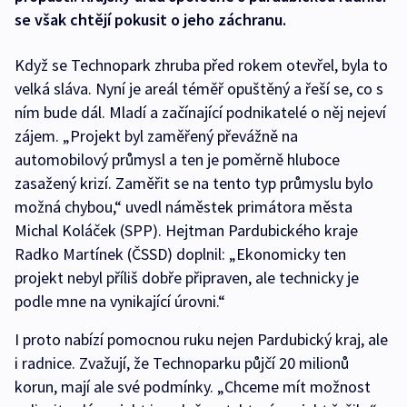
se však chtějí pokusit o jeho záchranu.
Když se Technopark zhruba před rokem otevřel, byla to
velká sláva. Nyní je areál téměř opuštěný a řeší se, co s
ním bude dál. Mladí a začínající podnikatelé o něj nejeví
zájem. „Projekt byl zaměřený převážně na
automobilový průmysl a ten je poměrně hluboce
zasažený krizí. Zaměřit se na tento typ průmyslu bylo
možná chybou,“ uvedl náměstek primátora města
Michal Koláček (SPP). Hejtman Pardubického kraje
Radko Martínek (ČSSD) doplnil: „Ekonomicky ten
projekt nebyl příliš dobře připraven, ale technicky je
podle mne na vynikající úrovni.“
I proto nabízí pomocnou ruku nejen Pardubický kraj, ale
i radnice. Zvažují, že Technoparku půjčí 20 milionů
korun, mají ale své podmínky. „Chceme mít možnost