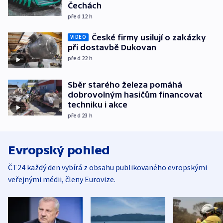
Čechách
před 12
h
České firmy usilují o zakázky
VIDEO
při dostavbě Dukovan
před 22
h
Sběr starého železa pomáhá
dobrovolným hasičům financovat
techniku i akce
před 23
h
Evropský pohled
ČT24 každý den vybírá z obsahu publikovaného evropskými
veřejnými médii, členy Eurovize.