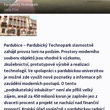
Pardubický Technopark
Zdroj:
ČT24
Pardubice – Pardubický Technopark slavnostně
zahájil provoz loni na podzim. Prostory moderního
souboru objektů jsou vhodné k výzkumu,
zkušebnictví, prototypové výrobě a realizaci
technologií. Ve spolupráci s pardubickou univerzitou
je možné zde využít nové poznatky a informace při
zavádění moderních postupů. O tento
„podnikatelský inkubátor“ není ale příliš velký
zájem, areál za 450 milionů korun je zaplněn jen z
dvaceti procent a projekt se nachází nad finanční
propastí. Krajský úřad společně s pardubickou radnicí