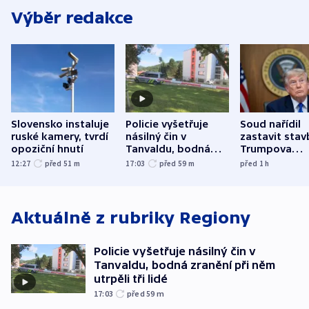
Výběr redakce
Slovensko instaluje
Policie vyšetřuje
Soud nařídil
ruské kamery, tvrdí
násilný čin v
zastavit stav
opoziční hnutí
Tanvaldu, bodná
Trumpova
zranění při něm
tanečního sá
12:27
před 51
m
17:03
před 59
m
před 1
h
utrpěli tři lidé
Aktuálně z rubriky
Regiony
Policie vyšetřuje násilný čin v
Tanvaldu, bodná zranění při něm
utrpěli tři lidé
17:03
před 59
m