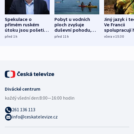
Spekulace o
Pobyt u vodních
Jiný jazyk i t
přímém ruském
ploch zvyšuje
Ve Francii
útoku jsou pošetilé,
duševní pohodu,
spolupracují h
míní estonský
ukázala
různých zemí
před 1
h
před 11
h
včera v 15:30
bezpečnostní
mezinárodní studie
expert
Divácké centrum
každý všední den:
8:00—16:00 hodin
261 136 113
info@ceskatelevize.cz