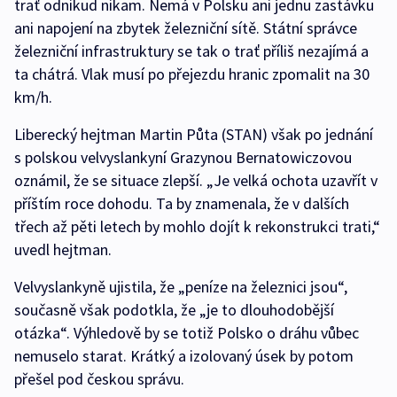
trať odnikud nikam. Nemá v Polsku ani jednu zastávku
ani napojení na zbytek železniční sítě. Státní správce
železniční infrastruktury se tak o trať příliš nezajímá a
ta chátrá. Vlak musí po přejezdu hranic zpomalit na 30
km/h.
Liberecký hejtman Martin Půta (STAN) však po jednání
s polskou velvyslankyní Grazynou Bernatowiczovou
oznámil, že se situace zlepší. „Je velká ochota uzavřít v
příštím roce dohodu. Ta by znamenala, že v dalších
třech až pěti letech by mohlo dojít k rekonstrukci trati,“
uvedl hejtman.
Velvyslankyně ujistila, že „peníze na železnici jsou“,
současně však podotkla, že „je to dlouhodobější
otázka“. Výhledově by se totiž Polsko o dráhu vůbec
nemuselo starat. Krátký a izolovaný úsek by potom
přešel pod českou správu.