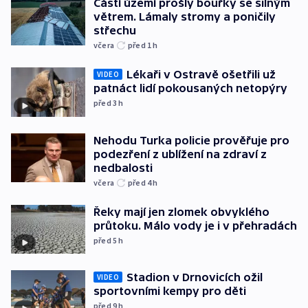
Částí území prošly bouřky se silným
větrem. Lámaly stromy a poničily
střechu
včera
před 1
h
Lékaři v Ostravě ošetřili už
VIDEO
patnáct lidí pokousaných netopýry
před 3
h
Nehodu Turka policie prověřuje pro
podezření z ublížení na zdraví z
nedbalosti
včera
před 4
h
Řeky mají jen zlomek obvyklého
průtoku. Málo vody je i v přehradách
před 5
h
Stadion v Drnovicích ožil
VIDEO
sportovními kempy pro děti
před 9
h