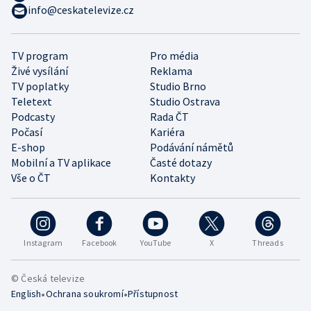
info@ceskatelevize.cz
TV program
Pro média
Živé vysílání
Reklama
TV poplatky
Studio Brno
Teletext
Studio Ostrava
Podcasty
Rada ČT
Počasí
Kariéra
E-shop
Podávání námětů
Mobilní a TV aplikace
Časté dotazy
Vše o ČT
Kontakty
Instagram
Facebook
YouTube
X
Threads
© Česká televize
•
•
English
Ochrana soukromí
Přístupnost