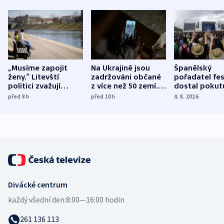
„Musíme zapojit
Na Ukrajině jsou
Španělský
ženy.“ Litevští
zadržováni občané
pořadatel fes
politici zvažují
z více než 50 zemí.
dostal pokut
dohodu o
Bojovali na straně
nekalé prakti
před 8
h
před 10
h
4. 8. 2026
demografii
Ruska
Divácké centrum
každý všední den:
8:00—16:00 hodin
261 136 113