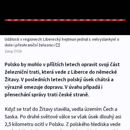
Události v regionech: Liberecký hejtman jednal s velvyslankyní o
dole i přeshraniční železnici
Zdroj:
ČT24
Polsko by mohlo v příštích letech opravit svoji část
železniční trati, která vede z Liberce do německé
Žitavy. V posledních letech polský úsek chátrá a
výrazně omezuje dopravu. V úvahu připadá i
přenechání správy trati české straně.
Když se trať do Žitavy stavěla, vedla územím Čech a
Saska. Po druhé světové válce se však úsek dlouhý asi
2,5 kilometru ocitl v Polsku. Z polského hlediska vede