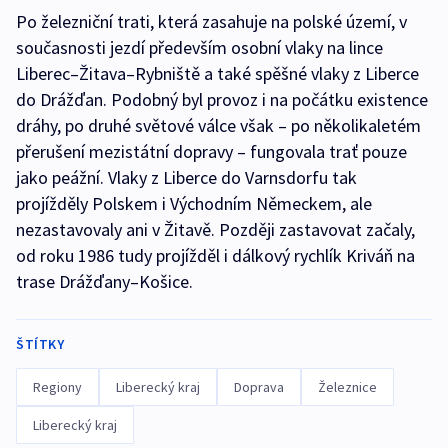
Po železniční trati, která zasahuje na polské území, v
současnosti jezdí především osobní vlaky na lince
Liberec–Žitava–Rybniště a také spěšné vlaky z Liberce
do Drážďan. Podobný byl provoz i na počátku existence
dráhy, po druhé světové válce však – po několikaletém
přerušení mezistátní dopravy – fungovala trať pouze
jako peážní. Vlaky z Liberce do Varnsdorfu tak
projížděly Polskem i Východním Německem, ale
nezastavovaly ani v Žitavě. Později zastavovat začaly,
od roku 1986 tudy projížděl i dálkový rychlík Kriváň na
trase Drážďany–Košice.
ŠTÍTKY
Regiony
Liberecký kraj
Doprava
Železnice
Liberecký kraj