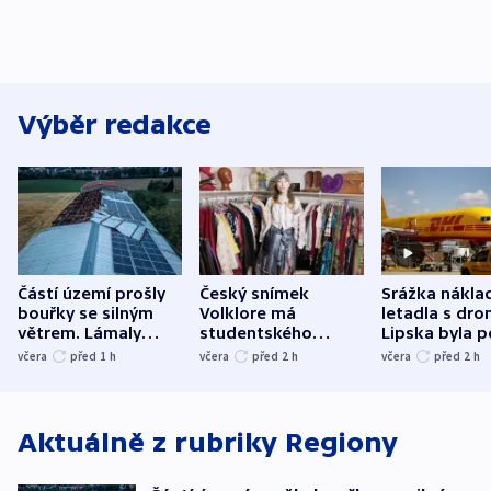
Výběr redakce
Částí území prošly
Český snímek
Srážka nákla
bouřky se silným
Volklore má
letadla s dr
větrem. Lámaly
studentského
Lipska byla p
stromy a poničily
Oscara, zabojuje o
německého mi
včera
před 1
h
včera
před 2
h
včera
před 2
h
střechu
cenu za krátký film
hybridní útok
Aktuálně z rubriky
Regiony