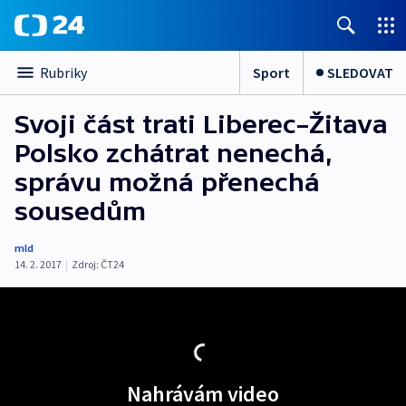
Sport
SLEDOVAT
Rubriky
Svoji část trati Liberec–Žitava
Polsko zchátrat nenechá,
správu možná přenechá
sousedům
mld
14. 2. 2017
|
Zdroj:
ČT24
Nahrávám video