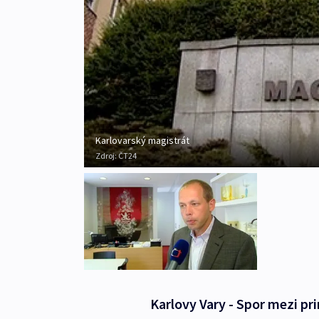
Karlovarský magistrát
Zdroj:
ČT24
Karlovy Vary - Spor mezi p