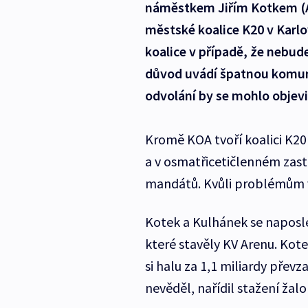
náměstkem Jiřím Kotkem (Al
městské koalice K20 v Karl
koalice v případě, že nebu
důvod uvádí špatnou komuni
odvolání by se mohlo objevi
Kromě KOA tvoří koalici K20 
a v osmatřicetičlenném zas
mandátů. Kvůli problémům v 
Kotek a Kulhánek se naposle
které stavěly KV Arenu. Kot
si halu za 1,1 miliardy přev
nevěděl, nařídil stažení žalo