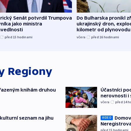
rický Senát potvrdil Trumpova
Do Bulharska pronikl z
níka jako ministra
ukrajinský dron, explo
avedlnosti
kilometr od plynovodu
před 15
hodinami
včera
před 16
hodinami
ky
Regiony
yřazeným knihám druhou
Účastníci po
nerovnosti i
včera
před 14
h
kulturní seznam na jihu
Domovu
VIDEO
Neregistrova
před 15
hodinami