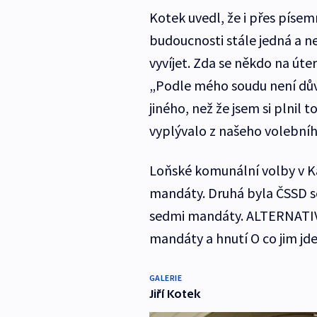
Kotek uvedl, že i přes písem
budoucnosti stále jedná a ne
vyvíjet. Zda se někdo na úte
„Podle mého soudu není dův
jiného, než že jsem si plnil 
vyplývalo z našeho volební
Loňské komunální volby v K
mandáty. Druhá byla ČSSD se
sedmi mandáty. ALTERNATIVA
mandáty a hnutí O co jim jde
GALERIE
Jiří Kotek