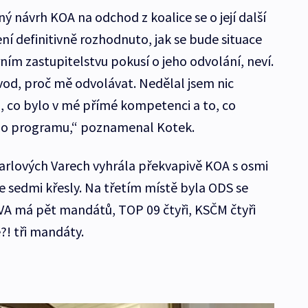
ný návrh KOA na odchod z koalice se o její další
ní definitivně rozhodnuto, jak se bude situace
rním zastupitelstvu pokusí o jeho odvolání, neví.
od, proč mě odvolávat. Nedělal jsem nic
to, co bylo v mé přímé kompetenci a to, co
ho programu,“ poznamenal Kotek.
arlových Varech vyhrála překvapivě KOA s osmi
 sedmi křesly. Na třetím místě byla ODS se
 má pět mandátů, TOP 09 čtyři, KSČM čtyři
?! tři mandáty.