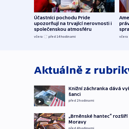
Účastníci pochodu Pride
Ame
upozorňují na trvající nerovnosti i
práv
společenskou atmosféru
spr
včera
před 14
hodinami
včera
Aktuálně z rubri
Knižní záchranka dává v
šanci
před 2
hodinami
„Brněnské hantec“ rozšíří 
Moravy
před 4
hodinami