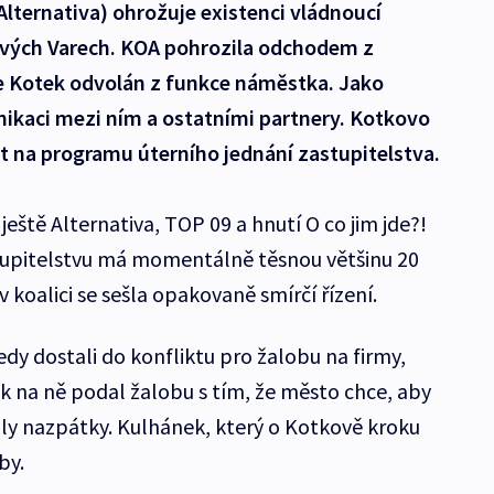
ternativa) ohrožuje existenci vládnoucí
ových Varech. KOA pohrozila odchodem z
de Kotek odvolán z funkce náměstka. Jako
kaci mezi ním a ostatními partnery. Kotkovo
t na programu úterního jednání zastupitelstva.
ještě Alternativa, TOP 09 a hnutí O co jim jde?!
tupitelstvu má momentálně těsnou většinu 20
koalici se sešla opakovaně smírčí řízení.
dy dostali do konfliktu pro žalobu na firmy,
ek na ně podal žalobu s tím, že město chce, aby
zaly nazpátky. Kulhánek, který o Kotkově kroku
by.