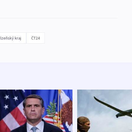
lzeňský kraj
ČT24