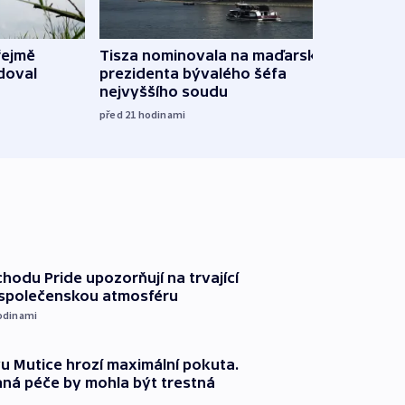
řejmě
Tisza nominovala na maďarského
Ruský
doval
prezidenta bývalého šéfa
čtyři 
nejvyššího soudu
včera
před 21
hodinami
chodu Pride upozorňují na trvající
 společenskou atmosféru
odinami
 Mutice hrozí maximální pokuta.
ná péče by mohla být trestná