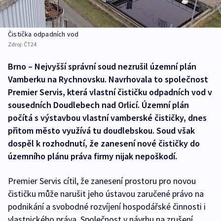
Čistička odpadních vod
Zdroj:
ČT24
Brno – Nejvyšší správní soud nezrušil územní plán
Vamberku na Rychnovsku. Navrhovala to společnost
Premier Servis, která vlastní čističku odpadních vod v
sousedních Doudlebech nad Orlicí. Územní plán
počítá s výstavbou vlastní vamberské čističky, dnes
přitom město využívá tu doudlebskou. Soud však
dospěl k rozhodnutí, že zanesení nové čističky do
územního plánu práva firmy nijak nepoškodí.
Premier Servis cítil, že zanesení prostoru pro novou
čističku může narušit jeho ústavou zaručené právo na
podnikání a svobodné rozvíjení hospodářské činnosti i
vlastnického práva. Společnost v návrhu na zrušení