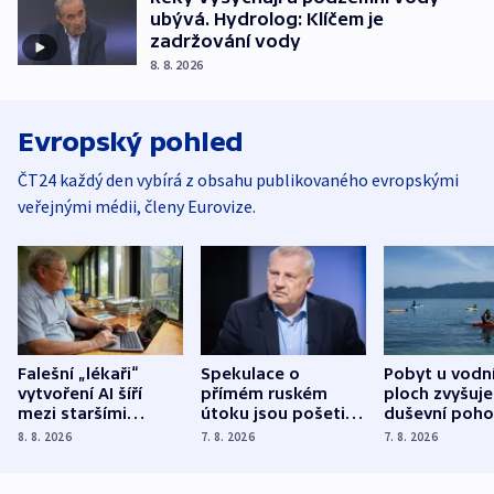
ubývá. Hydrolog: Klíčem je
zadržování vody
8. 8. 2026
Evropský pohled
ČT24 každý den vybírá z obsahu publikovaného evropskými
veřejnými médii, členy Eurovize.
Falešní „lékaři“
Spekulace o
Pobyt u vodn
vytvoření AI šíří
přímém ruském
ploch zvyšuje
mezi staršími
útoku jsou pošetilé,
duševní poho
Poláky nebezpečné
míní estonský
ukázala
8. 8. 2026
7. 8. 2026
7. 8. 2026
zdravotní rady
bezpečnostní
mezinárodní 
expert