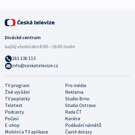
Divácké centrum
každý všední den:
8:00—16:00 hodin
261 136 113
info@ceskatelevize.cz
TV program
Pro média
Živé vysílání
Reklama
TV poplatky
Studio Brno
Teletext
Studio Ostrava
Podcasty
Rada ČT
Počasí
Kariéra
E-shop
Podávání námětů
Mobilní a TV aplikace
Časté dotazy