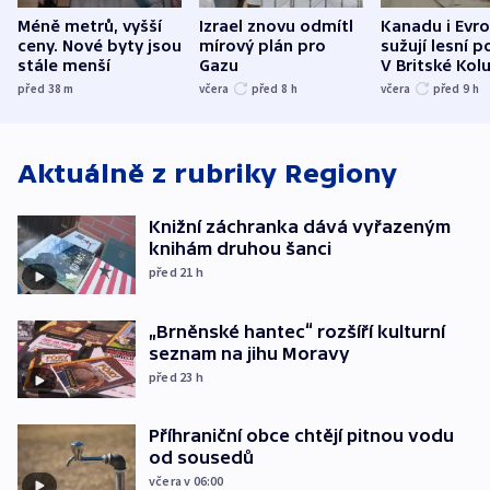
Méně metrů, vyšší
Izrael znovu odmítl
Kanadu i Evro
ceny. Nové byty jsou
mírový plán pro
sužují lesní p
stále menší
Gazu
V Britské Kol
evakuovali tis
před 38
m
včera
před 8
h
včera
před 9
h
Aktuálně z rubriky
Regiony
Knižní záchranka dává vyřazeným
knihám druhou šanci
před 21
h
„Brněnské hantec“ rozšíří kulturní
seznam na jihu Moravy
před 23
h
Příhraniční obce chtějí pitnou vodu
od sousedů
včera v 06:00