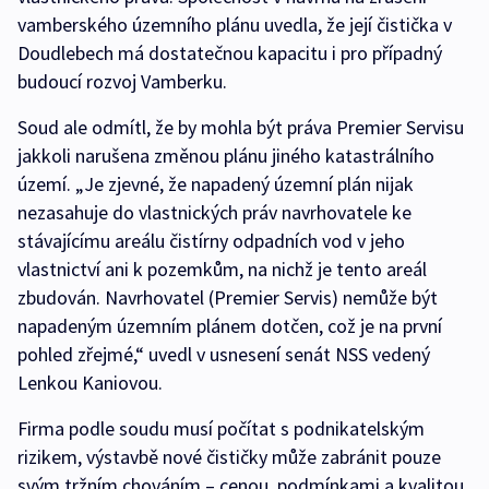
vamberského územního plánu uvedla, že její čistička v
Doudlebech má dostatečnou kapacitu i pro případný
budoucí rozvoj Vamberku.
Soud ale odmítl, že by mohla být práva Premier Servisu
jakkoli narušena změnou plánu jiného katastrálního
území. „Je zjevné, že napadený územní plán nijak
nezasahuje do vlastnických práv navrhovatele ke
stávajícímu areálu čistírny odpadních vod v jeho
vlastnictví ani k pozemkům, na nichž je tento areál
zbudován. Navrhovatel (Premier Servis) nemůže být
napadeným územním plánem dotčen, což je na první
pohled zřejmé,“ uvedl v usnesení senát NSS vedený
Lenkou Kaniovou.
Firma podle soudu musí počítat s podnikatelským
rizikem, výstavbě nové čističky může zabránit pouze
svým tržním chováním – cenou, podmínkami a kvalitou