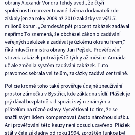
obrany Alexandr Vondra tehdy uvedl, že čtyři
společnosti reprezentované dvěma dodavateli zde
získaly jen za roky 2009 až 2010 zakázky ve výši 51
milionů korun. „Osmdesát pět procent zakázek zadával
napřímo.To znamená, že obcházel zákon o zadávání
veřejných zakázek a zadával je úzkému okruhu firem,“
říká mluvčí ministra obrany Jan Pejšek. Prověřování
stovek zakázek potrvá ještě týdny až měsíce. Armáda
už ale změnila systém zadávání zakázek. Tuto
pravomoc sebrala velitelům, zakázky zadává centrálně.
Policie kromě toho také prověřuje údajné zneužívání
prostor zámečku v Bystřici, kde základna sídlí. Plášek je
prý dával bezplatně k dispozici svým známým a
přátelům na různé oslavy. Vysvětloval to tím, že se
snažil svým lidem kompenzovat často náročnou službu.
Ani prověřování této kauzy není dosud uzavřeno. Plášek
stál v čele základny od roku 1994, zproštěn funkce byl