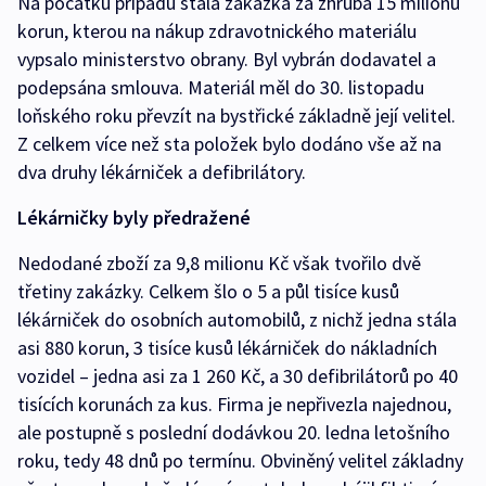
Na počátku případu stála zakázka za zhruba 15 milionů
korun, kterou na nákup zdravotnického materiálu
vypsalo ministerstvo obrany. Byl vybrán dodavatel a
podepsána smlouva. Materiál měl do 30. listopadu
loňského roku převzít na bystřické základně její velitel.
Z celkem více než sta položek bylo dodáno vše až na
dva druhy lékárniček a defibrilátory.
Lékárničky byly předražené
Nedodané zboží za 9,8 milionu Kč však tvořilo dvě
třetiny zakázky. Celkem šlo o 5 a půl tisíce kusů
lékárniček do osobních automobilů, z nichž jedna stála
asi 880 korun, 3 tisíce kusů lékárniček do nákladních
vozidel – jedna asi za 1 260 Kč, a 30 defibrilátorů po 40
tisících korunách za kus. Firma je nepřivezla najednou,
ale postupně s poslední dodávkou 20. ledna letošního
roku, tedy 48 dnů po termínu. Obviněný velitel základny