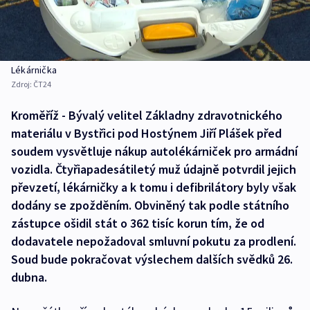
Lékárnička
Zdroj:
ČT24
Kroměříž - Bývalý velitel Základny zdravotnického
materiálu v Bystřici pod Hostýnem Jiří Plášek před
soudem vysvětluje nákup autolékárniček pro armádní
vozidla. Čtyřiapadesátiletý muž údajně potvrdil jejich
převzetí, lékárničky a k tomu i defibrilátory byly však
dodány se zpožděním. Obviněný tak podle státního
zástupce ošidil stát o 362 tisíc korun tím, že od
dodavatele nepožadoval smluvní pokutu za prodlení.
Soud bude pokračovat výslechem dalších svědků 26.
dubna.