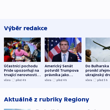
Výběr redakce
Účastníci pochodu
Americký Senát
Do Bulharska
Pride upozorňují na
potvrdil Trumpova
pronikl zřejm
trvající nerovnosti i
právníka jako
ukrajinský dr
společenskou
ministra
explodoval k
včera
před 4
h
včera
před 4
h
včera
před 5
h
atmosféru
spravedlnosti
od plynovod
Aktuálně z rubriky
Regiony