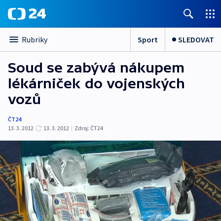
Sport
SLEDOVAT
Rubriky
Soud se zabývá nákupem
lékárniček do vojenských
vozů
ČT24
13. 3. 2012
13. 3. 2012
|
Zdroj:
ČT24