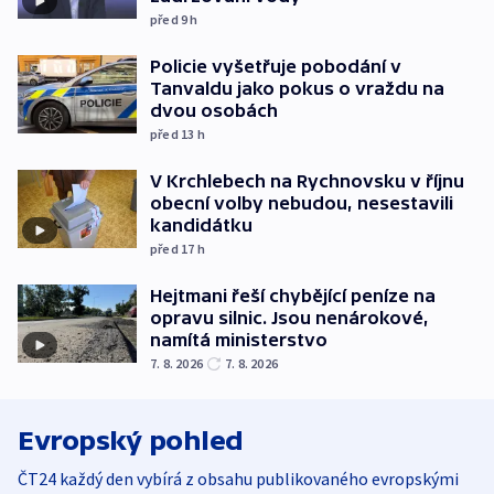
před 9
h
Policie vyšetřuje pobodání v
Tanvaldu jako pokus o vraždu na
dvou osobách
před 13
h
V Krchlebech na Rychnovsku v říjnu
obecní volby nebudou, nesestavili
kandidátku
před 17
h
Hejtmani řeší chybějící peníze na
opravu silnic. Jsou nenárokové,
namítá ministerstvo
7. 8. 2026
7. 8. 2026
Evropský pohled
ČT24 každý den vybírá z obsahu publikovaného evropskými