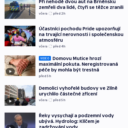
Při nehodě dvou aut na Brněnsku
zemřeli dva lidé, čtyři se těžce zranili
včera
před 2
h
Účastníci pochodu Pride upozorňují
na trvající nerovnosti i společenskou
atmosféru
včera
před 4
h
Domovu Mutice hrozí
VIDEO
maximální pokuta. Neregistrovaná
péče by mohla být trestná
před 5
h
Demolici vyhořelé budovy ve Zlíně
urychlilo částečné zřícení
včera
před 5
h
Řeky vysychají a podzemní vody
ubývá. Hydrolog: Klíčem je
zadržování vody