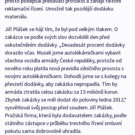
přesto podepsal předávací protokol a zahájil fiktivní
reklamační řízení. Umožnil tak pozdější dodávku
materiálu.
Jiří Plášek se hájí tím, že byl pod velkým tlakem. O
zakázce se podle svých slov dozvěděl den před
uskutečněním dodávky. „Devadesát procent dodávky
dorazilo včas. Museli jsme autolékárničkami vybavit
všechna vozidla armády České republiky, protože od
nového roku platila nová pravidla silničního provozu s
novými autolékárničkami. Dohodli jsme se s kolegy na
převzetí dodávky, aby zakázka nepropadla. Tím by
armáda ztratila celou zakázku za 15 miliónů korun.
Zbytek zakázky se měl dodat do poloviny ledna 2012,“
vysvětloval svůj postup před soudem Jiří Plášek.
Pražská firma, která byla dodavatelem zakázky, podle
státního zástupce v průběhu trestního řízení smluvní
pokutu sama dobrovolně uhradila.