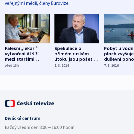
veřejnými médii, členy Eurovize.
Falešní „lékaři“
Spekulace o
Pobyt u vodn
vytvoření AI šíří
přímém ruském
ploch zvyšuje
mezi staršími
útoku jsou pošetilé,
duševní poho
Poláky nebezpečné
míní estonský
ukázala
před 18
h
7. 8. 2026
7. 8. 2026
zdravotní rady
bezpečnostní
mezinárodní 
expert
Divácké centrum
každý všední den:
8:00—16:00 hodin