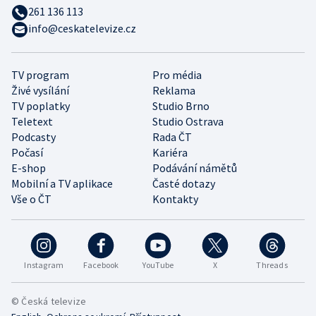
261 136 113
info@ceskatelevize.cz
TV program
Pro média
Živé vysílání
Reklama
TV poplatky
Studio Brno
Teletext
Studio Ostrava
Podcasty
Rada ČT
Počasí
Kariéra
E-shop
Podávání námětů
Mobilní a TV aplikace
Časté dotazy
Vše o ČT
Kontakty
Instagram
Facebook
YouTube
X
Threads
© Česká televize