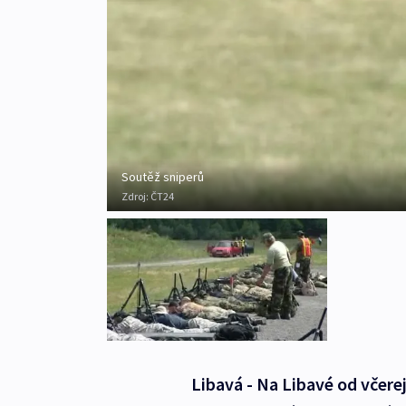
Soutěž sniperů
Zdroj:
ČT24
Libavá - Na Libavé od včerej