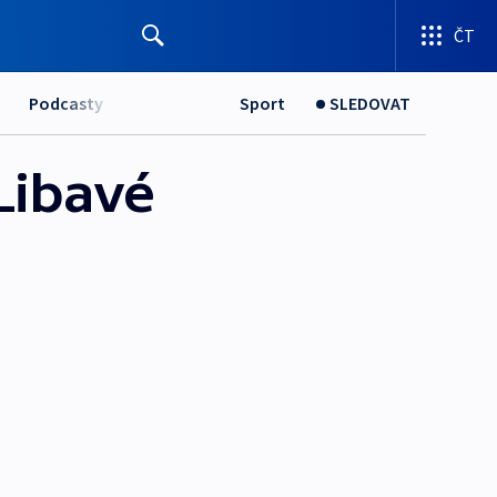
ČT
Podcasty
Sport
SLEDOVAT
 Libavé