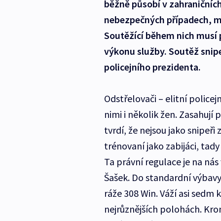
běžně působí v zahraničních
nebezpečných případech, měř
Soutěžící během nich musí p
výkonu služby. Soutěž snipe
policejního prezidenta.
Odstřelovači – elitní policejn
nimi i několik žen. Zasahují
tvrdí, že nejsou jako snipeři 
trénovaní jako zabijáci, tad
Ta právní regulace je na nás 
Šašek. Do standardní výbav
ráže 308 Win. Váží asi sedm 
nejrůznějších polohách. Kro