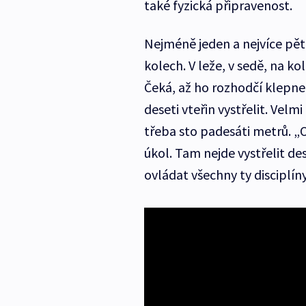
také fyzická připravenost.
Nejméně jeden a nejvíce pět n
kolech. V leže, v sedě, na ko
Čeká, až ho rozhodčí klepne
deseti vteřin vystřelit. Velm
třeba sto padesáti metrů. „O
úkol. Tam nejde vystřelit de
ovládat všechny ty disciplín