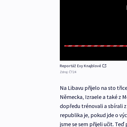
Reportáž Evy Knajblové
Zdroj:
ČT24
Na Libavu přijelo na sto tři
Německa, Izraele a také z 
dopředu trénovali a sbírali 
republika je, pokud jde o vý
jsme se sem přijeli učit. Teď