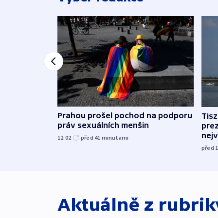
Prahou prošel pochod na podporu
Tis
práv sexuálních menšin
pre
nej
12:02
před 41
minutami
před 
Aktuálně z rubri