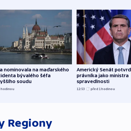
za nominovala na maďarského
Americký Senát potvrd
zidenta bývalého šéfa
právníka jako ministra
vyššího soudu
spravedlnosti
1
hodinou
12:53
před 1
hodinou
ky
Regiony