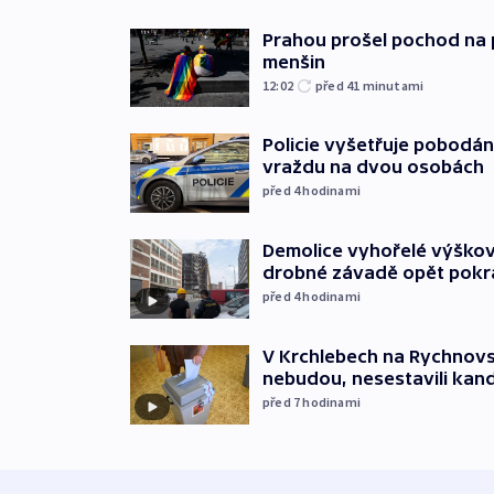
Prahou prošel pochod na 
menšin
12:02
před 41
minutami
Policie vyšetřuje pobodán
vraždu na dvou osobách
před 4
hodinami
Demolice vyhořelé výškov
drobné závadě opět pokr
před 4
hodinami
V Krchlebech na Rychnovsk
nebudou, nesestavili kan
před 7
hodinami