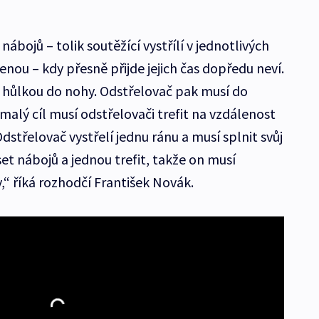
ábojů – tolik soutěžící vystřílí v jednotlivých
lenou – kdy přesně přijde jejich čas dopředu neví.
 hůlkou do nohy. Odstřelovač pak musí do
i malý cíl musí odstřelovači trefit na vzdálenost
dstřelovač vystřelí jednu ránu a musí splnit svůj
set nábojů a jednou trefit, takže on musí
y,“ říká rozhodčí František Novák.