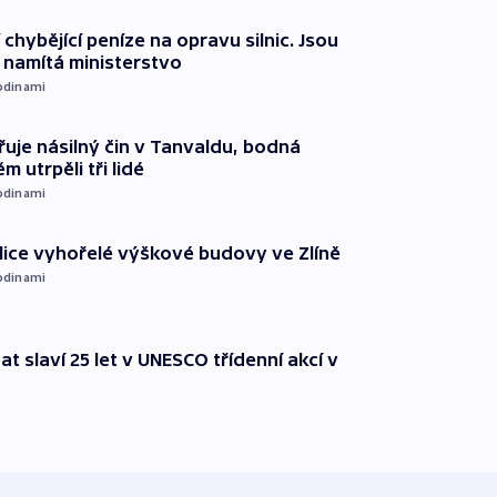
 chybějící peníze na opravu silnic. Jsou
namítá ministerstvo
odinami
řuje násilný čin v Tanvaldu, bodná
m utrpěli tři lidé
odinami
ice vyhořelé výškové budovy ve Zlíně
odinami
t slaví 25 let v UNESCO třídenní akcí v