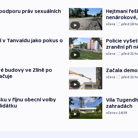
podporu práv sexuálních
Hejtmani řeší
nenárokové, 
včera
před 18
h
í v Tanvaldu jako pokus o
Policie vyšet
zranění při ně
včera
před 21
h
é budovy ve Zlíně po
Začala demol
ačuje
včera
před 21
h
u v říjnu obecní volby
Vila Tugendha
didátku
zahradách
včera v 14:39