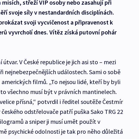
 misích, střeží VIP osoby nebo zasahují při
í svoje síly v nestandardních disciplínách.
rokázat svoji vycvičenost a připravenost k
rů vyvrcholí dnes. Vítěz získá putovní pohár
í útvar. V České republice je jich asi sto – mezi
 při nejnebezpečnějších událostech. Sami o sobě
z amerických filmů. „To nejsou lidé, kteří by byli
y to všechno musí být v právních mantinelech.
velice přísná,“ potvrdil i ředitel soutěže Čestmír
y českého odstřelovače patří puška Sako TRG 22
kilogramů a sniper ji musí umět použít v
mě psychické odolnosti je tak pro něho důležitá