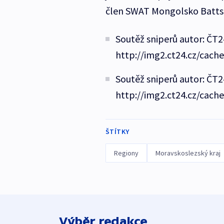
člen SWAT Mongolsko Battsa
Soutěž sniperů autor: ČT2
http://img2.ct24.cz/cach
Soutěž sniperů autor: ČT2
http://img2.ct24.cz/cach
ŠTÍTKY
Regiony
Moravskoslezský kraj
Výběr redakce