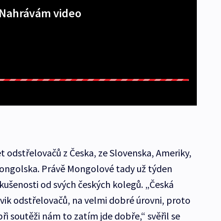
Nahrávám video
cet odstřelovačů z Česka, ze Slovenska, Ameriky,
Mongolska. Právě Mongolové tady už týden
zkušenosti od svých českých kolegů. „Česká
cvik odstřelovačů, na velmi dobré úrovni, proto
 při soutěži nám to zatím jde dobře,“ svěřil se