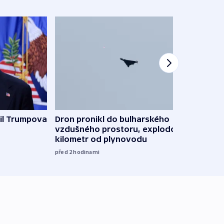
il Trumpova
Dron pronikl do bulharského
Ruský
vzdušného prostoru, explodoval
čtyři 
kilometr od plynovodu
08:20
před 2
hodinami