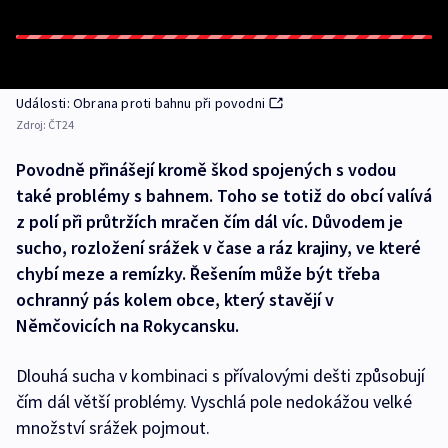
Události: Obrana proti bahnu při povodni
Zdroj:
ČT24
Povodně přinášejí kromě škod spojených s vodou
také problémy s bahnem. Toho se totiž do obcí valívá
z polí při průtržích mračen čím dál víc. Důvodem je
sucho, rozložení srážek v čase a ráz krajiny, ve které
chybí meze a remízky. Řešením může být třeba
ochranný pás kolem obce, který stavějí v
Němčovicích na Rokycansku.
Dlouhá sucha v kombinaci s přívalovými dešti způsobují
čím dál větší problémy. Vyschlá pole nedokážou velké
množství srážek pojmout.