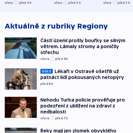
stromy a poničily
Oscara, zabojuje o
německého mi
včera
před 4
h
včera
před 5
h
včera
před 5
h
střechu
cenu za krátký film
hybridní útok
Aktuálně z rubriky
Regiony
Částí území prošly bouřky se silným
větrem. Lámaly stromy a poničily
střechu
včera
před 4
h
Lékaři v Ostravě ošetřili už
VIDEO
patnáct lidí pokousaných netopýry
před 6
h
Nehodu Turka policie prověřuje pro
podezření z ublížení na zdraví z
nedbalosti
včera
před 7
h
Řeky mají jen zlomek obvyklého