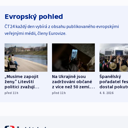
Evropský pohled
ČT24 každý den vybírá z obsahu publikovaného evropskými
veřejnými médii, členy Eurovize.
„Musíme zapojit
Na Ukrajině jsou
Španělský
ženy.“ Litevští
zadržováni občané
pořadatel fes
politici zvažují
z více než 50 zemí.
dostal pokut
dohodu o
Bojovali na straně
nekalé prakti
před 11
h
před 12
h
4. 8. 2026
demografii
Ruska