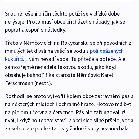
Snadné řešení příčin těchto potíží se v blízké době
nerýsuje. Proto musí obce přicházet s nápady, jak se
poprat alespoň s následky.
Třeba v Němčovicích na Rokycansku se při povodních z
minulých let dívali na valící se vodu z
polí osázených
kukuřicí
. „Nám nevadí voda. Ta přiteče a odteče. Ale
samozřejmě nenadělá takovou škodu, jako když
obsahuje bahno,“ říká starosta Němčovic Karel
Ferschmann (nestr.).
Rozhodli se proto vytvořit kolem obce zatravněný pás a
na některých místech i ochranné hráze. Hotovo má být
na přelomu června a července. Pás ale zafungoval už
nyní, i když ho teprve staví. V obci sice silně pršelo, voda
za sebou ale podle starosty žádné škody nezanechala.