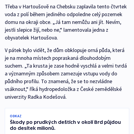
Třeba v Hartoušově na Chebsku zaplavila tento čtvrtek
voda z polí během jediného odpoledne celý pozemek
domu na okraji obce. „Já tam nemůžu ani jít. Nevím,
jestli slepice žijí, nebo ne,“ lamentovala jedna z
obyvatelek Hartoušova.
V pátek bylo vidět, že dům obklopuje orná půda, která
je na mnoha místech popraskaná dlouhodobým
suchem. „Ta krusta je zase hodně vyschlá a velmi tvrdá
a významným způsobem zamezuje vstupu vody do
půdního profilu. To znamená, že se to nezvládne
vsáknout,“ říká hydropedoložka z České zemědělské
univerzity Radka Kodešová.
ODKAZ
Škody po prudkých deštích v okolí Brd půjdou
do desítek milionů.