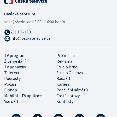
Divácké centrum
každý všední den:
8:00—16:00 hodin
261 136 113
info@ceskatelevize.cz
TV program
Pro média
Živé vysílání
Reklama
TV poplatky
Studio Brno
Teletext
Studio Ostrava
Podcasty
Rada ČT
Počasí
Kariéra
E-shop
Podávání námětů
Mobilní a TV aplikace
Časté dotazy
Vše o ČT
Kontakty