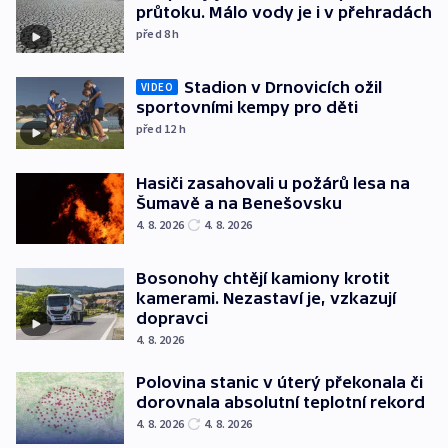
průtoku. Málo vody je i v přehradách
před 8
h
Stadion v Drnovicích ožil
VIDEO
sportovními kempy pro děti
před 12
h
Hasiči zasahovali u požárů lesa na
Šumavě a na Benešovsku
4. 8. 2026
4. 8. 2026
Bosonohy chtějí kamiony krotit
kamerami. Nezastaví je, vzkazují
dopravci
4. 8. 2026
Polovina stanic v úterý překonala či
dorovnala absolutní teplotní rekord
4. 8. 2026
4. 8. 2026