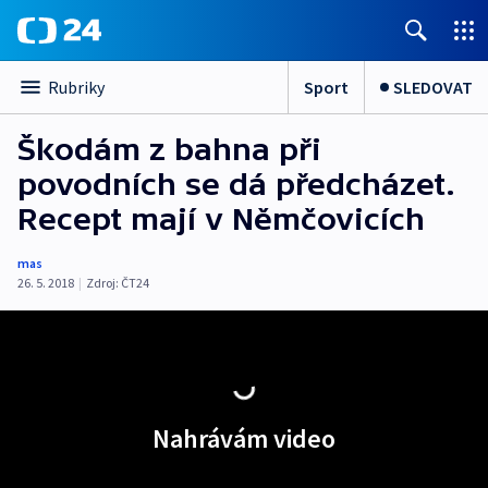
Sport
SLEDOVAT
Rubriky
Škodám z bahna při
povodních se dá předcházet.
Recept mají v Němčovicích
mas
26. 5. 2018
|
Zdroj:
ČT24
Nahrávám video