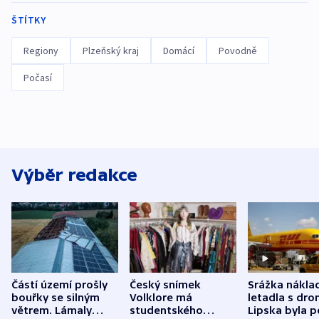
ŠTÍTKY
Regiony
Plzeňský kraj
Domácí
Povodně
Počasí
Výběr redakce
Částí území prošly
Český snímek
Srážka nákla
bouřky se silným
Volklore má
letadla s dr
větrem. Lámaly
studentského
Lipska byla p