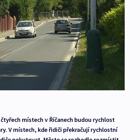
 čtyřech místech v Říčanech budou rychlost
ry. V místech, kde řidiči překračují rychlostní
řidiče pokutovat. Město se rozhodlo rozmístit