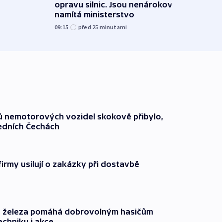
opravu silnic. Jsou nenárokové,
Lékař
namítá ministerstvo
česk
09:15
před 25
minutami
před 1
čů nemotorových vozidel skokově přibylo,
ředních Čechách
firmy usilují o zakázky při dostavbě
o železa pomáhá dobrovolným hasičům
echniku i akce