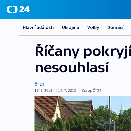
Hlavní události
Ukrajina
Volby
Domácí
Říčany pokryjí
nesouhlasí
ČT24
17. 7. 2013
17. 7. 2013
|
Zdroj:
ČT24