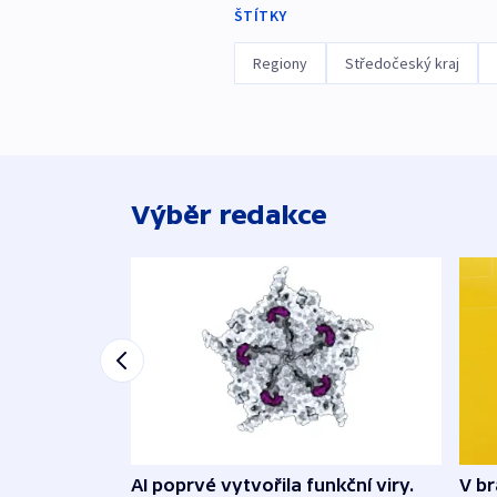
ŠTÍTKY
Regiony
Středočeský kraj
Výběr redakce
AI poprvé vytvořila funkční viry.
V br