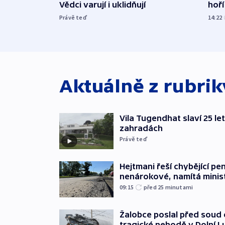
Vědci varují i uklidňují
hoří
Právě teď
14:22
Aktuálně z rubri
Vila Tugendhat slaví 25 le
zahradách
Právě teď
Hejtmani řeší chybějící pen
nenárokové, namítá minis
09:15
před 25
minutami
Žalobce poslal před soud d
tragické nehodě v Dolní L