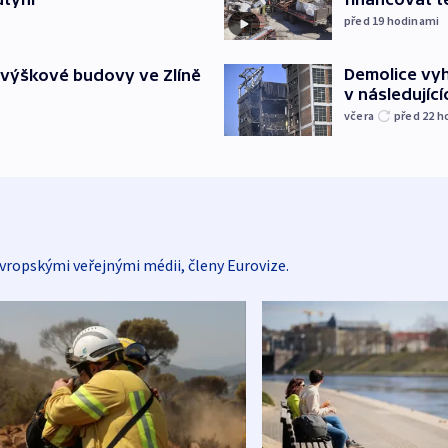
před 19
hodinami
Demolice vyh
 výškové budovy ve Zlíně
v následujíc
včera
před 22
h
vropskými veřejnými médii, členy Eurovize.