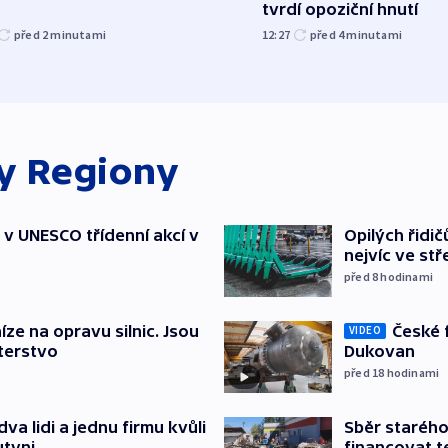
tvrdí opoziční hnutí
před 2
minutami
12:27
před 4
minutami
ky
Regiony
t v UNESCO třídenní akcí v
Opilých řidi
nejvíc ve st
před 8
hodinami
České 
íze na opravu silnic. Jsou
VIDEO
Dukovan
terstvo
před 18
hodinami
Sběr staréh
va lidi a jednu firmu kvůli
financovat t
utyni