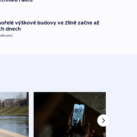
ořelé výškové budovy ve Zlíně začne až
ích dnech
odinami