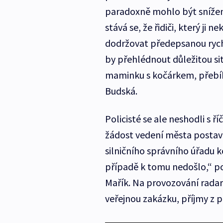
paradoxně mohlo být snížení 
stává se, že řidiči, který ji n
dodržovat předepsanou ryc
by přehlédnout důležitou sit
maminku s kočárkem, přebíha
Budská.
Policisté se ale neshodli s
žádost vedení města postavil
silničního správního úřadu 
případě k tomu nedošlo,“ p
Mařík. Na provozování rada
veřejnou zakázku, příjmy z 