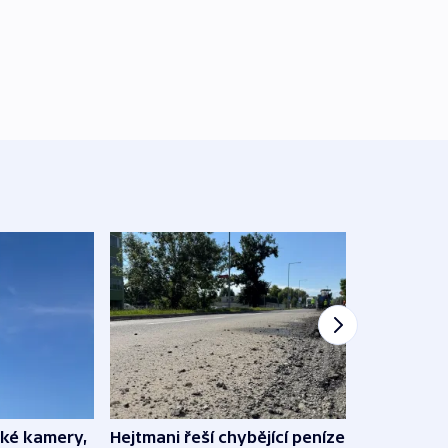
ské kamery,
Hejtmani řeší chybějící peníze na
Virtu