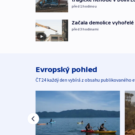
před 1
hodinou
Začala demolice vyhořelé
před 3
hodinami
Evropský pohled
ČT24 každý den vybírá z obsahu publikovaného e