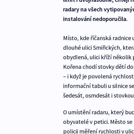
radary na všech vytipovaných
instalování nedoporučila.
Místo, kde říčanská radnice um
dlouhé ulici Smiřických, kter
obydlená, ulici kříží několi
Kořena chodí stovky dětí do
– i když je povolená rychlos
informační tabuli u silnice s
šedesát, osmdesát i stovkou,
O umístění radaru, který bud
obyvatelé v petici. Město se
policii měření rychlosti v ul