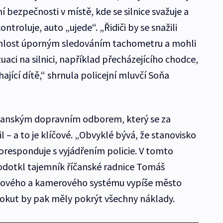
bezpečnosti v místě, kde se silnice svažuje a
ekontroluje, auto „ujede“. „Řidiči by se snažili
hlost úporným sledováním tachometru a mohli
uaci na silnici, například přecházejícího chodce,
jící dítě,“ shrnula policejní mluvčí Soňa
 říčanským dopravním odborem, který se za
 – a to je klíčové. „Obvyklé bývá, že stanovisko
koresponduje s vyjádřením policie. V tomto
odotkl tajemník říčanské radnice Tomáš
rového a kamerového systému vypíše město
pokut by pak měly pokrýt všechny náklady.