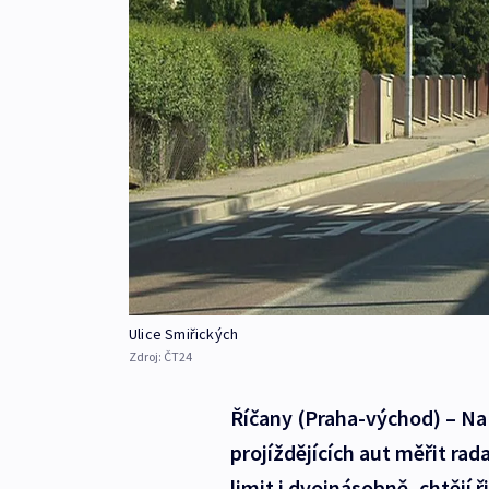
Ulice Smiřických
Zdroj:
ČT24
Říčany (Praha-východ) – Na
projíždějících aut měřit rada
limit i dvojnásobně, chtějí 