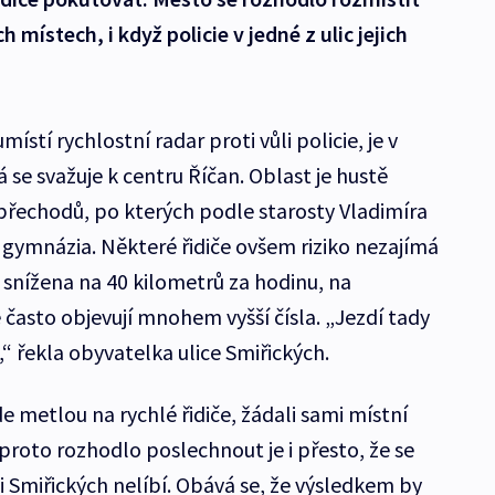
 místech, i když policie v jedné z ulic jejich
ístí rychlostní radar proti vůli policie, je v
á se svažuje k centru Říčan. Oblast je hustě
k přechodů, po kterých podle starosty Vladimíra
 gymnázia. Některé řidiče ovšem riziko nezajímá
t snížena na 40 kilometrů za hodinu, na
e často objevují mnohem vyšší čísla. „Jezdí tady
“ řekla obyvatelka ulice Smiřických.
e metlou na rychlé řidiče, žádali sami místní
 proto rozhodlo poslechnout je i přesto, že se
ici Smiřických nelíbí. Obává se, že výsledkem by