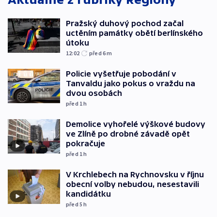
Pražský duhový pochod začal
uctěním památky obětí berlínského
útoku
12:02
před 6
m
Policie vyšetřuje pobodání v
Tanvaldu jako pokus o vraždu na
dvou osobách
před 1
h
Demolice vyhořelé výškové budovy
ve Zlíně po drobné závadě opět
pokračuje
před 1
h
V Krchlebech na Rychnovsku v říjnu
obecní volby nebudou, nesestavili
kandidátku
před 5
h