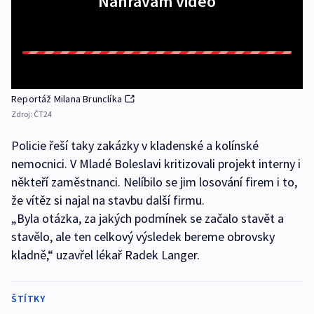
Nahrávám video
Reportáž Milana Brunclíka
Zdroj:
ČT24
Policie řeší taky zakázky v kladenské a kolínské
nemocnici. V Mladé Boleslavi kritizovali projekt interny i
někteří zaměstnanci. Nelíbilo se jim losování firem i to,
že vítěz si najal na stavbu další firmu.
„Byla otázka, za jakých podmínek se začalo stavět a
stavělo, ale ten celkový výsledek bereme obrovsky
kladně,“ uzavřel lékař Radek Langer.
ŠTÍTKY