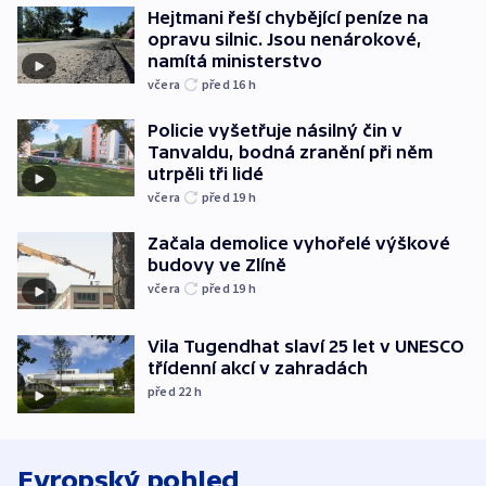
Hejtmani řeší chybějící peníze na
opravu silnic. Jsou nenárokové,
namítá ministerstvo
včera
před 16
h
Policie vyšetřuje násilný čin v
Tanvaldu, bodná zranění při něm
utrpěli tři lidé
včera
před 19
h
Začala demolice vyhořelé výškové
budovy ve Zlíně
včera
před 19
h
Vila Tugendhat slaví 25 let v UNESCO
třídenní akcí v zahradách
před 22
h
Evropský pohled