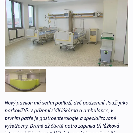
Nový pavilon má sedm podlaží, dvě podzemní slouží jako
parkoviště. V přízemí sídlí lékárna a ambulance, v
prvním patře je gastroenterologie a specializované
vyšetřovny. Druhé až čtvrté patro zaplnila tři lůžková