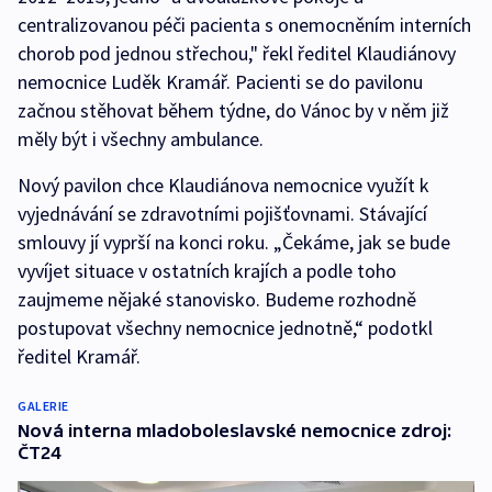
centralizovanou péči pacienta s onemocněním interních
chorob pod jednou střechou," řekl ředitel Klaudiánovy
nemocnice Luděk Kramář. Pacienti se do pavilonu
začnou stěhovat během týdne, do Vánoc by v něm již
měly být i všechny ambulance.
Nový pavilon chce Klaudiánova nemocnice využít k
vyjednávání se zdravotními pojišťovnami. Stávající
smlouvy jí vyprší na konci roku. „Čekáme, jak se bude
vyvíjet situace v ostatních krajích a podle toho
zaujmeme nějaké stanovisko. Budeme rozhodně
postupovat všechny nemocnice jednotně,“ podotkl
ředitel Kramář.
GALERIE
Nová interna mladoboleslavské nemocnice zdroj:
ČT24