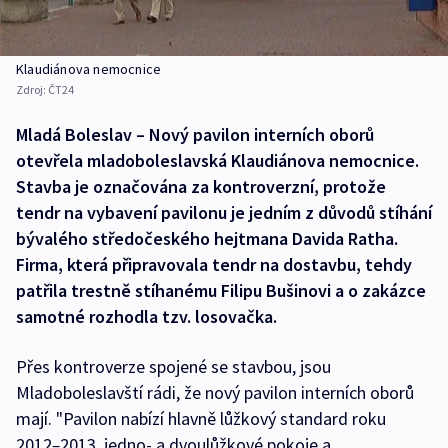
Klaudiánova nemocnice
Zdroj:
ČT24
Mladá Boleslav – Nový pavilon interních oborů
otevřela mladoboleslavská Klaudiánova nemocnice.
Stavba je označována za kontroverzní, protože
tendr na vybavení pavilonu je jedním z důvodů stíhání
bývalého středočeského hejtmana Davida Ratha.
Firma, která připravovala tendr na dostavbu, tehdy
patřila trestně stíhanému Filipu Bušinovi a o zakázce
samotné rozhodla tzv. losovačka.
Přes kontroverze spojené se stavbou, jsou
Mladoboleslavští rádi, že nový pavilon interních oborů
mají. "Pavilon nabízí hlavně lůžkový standard roku
2012
–
2013, jedno- a dvoulůžkové pokoje a