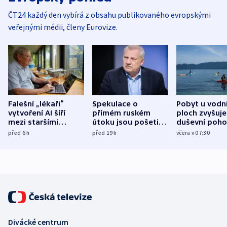
ČT24 každý den vybírá z obsahu publikovaného evropskými
veřejnými médii, členy Eurovize.
Falešní „lékaři“
Spekulace o
Pobyt u vodn
vytvoření AI šíří
přímém ruském
ploch zvyšuje
mezi staršími
útoku jsou pošetilé,
duševní poho
Poláky nebezpečné
míní estonský
ukázala
před 6
h
před 19
h
včera v 07:30
zdravotní rady
bezpečnostní
mezinárodní 
expert
Divácké centrum