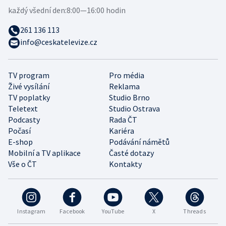
každý všední den:
8:00—16:00 hodin
261 136 113
info@ceskatelevize.cz
TV program
Pro média
Živé vysílání
Reklama
TV poplatky
Studio Brno
Teletext
Studio Ostrava
Podcasty
Rada ČT
Počasí
Kariéra
E-shop
Podávání námětů
Mobilní a TV aplikace
Časté dotazy
Vše o ČT
Kontakty
Instagram
Facebook
YouTube
X
Threads