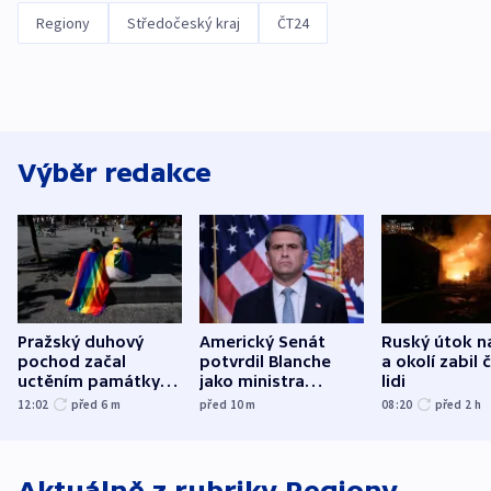
Regiony
Středočeský kraj
ČT24
Výběr redakce
Pražský duhový
Americký Senát
Ruský útok n
pochod začal
potvrdil Blanche
a okolí zabil č
uctěním památky
jako ministra
lidi
obětí berlínského
spravedlnosti
12:02
před 6
m
před 10
m
08:20
před 2
h
útoku
Aktuálně z rubriky
Regiony