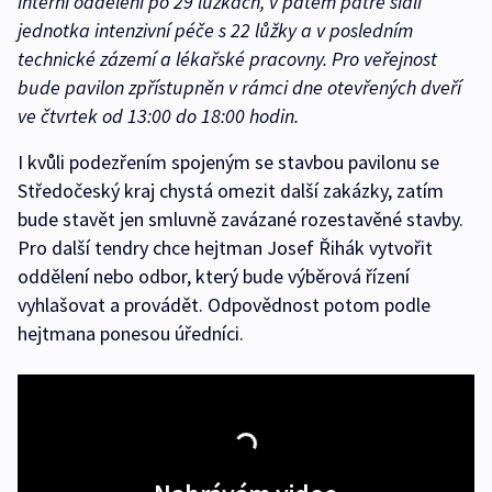
interní oddělení po 29 lůžkách, v pátém patře sídlí
jednotka intenzivní péče s 22 lůžky a v posledním
technické zázemí a lékařské pracovny. Pro veřejnost
bude pavilon zpřístupněn v rámci dne otevřených dveří
ve čtvrtek od 13:00 do 18:00 hodin.
I kvůli podezřením spojeným se stavbou pavilonu se
Středočeský kraj chystá omezit další zakázky, zatím
bude stavět jen smluvně zavázané rozestavěné stavby.
Pro další tendry chce hejtman Josef Řihák vytvořit
oddělení nebo odbor, který bude výběrová řízení
vyhlašovat a provádět. Odpovědnost potom podle
hejtmana ponesou úředníci.