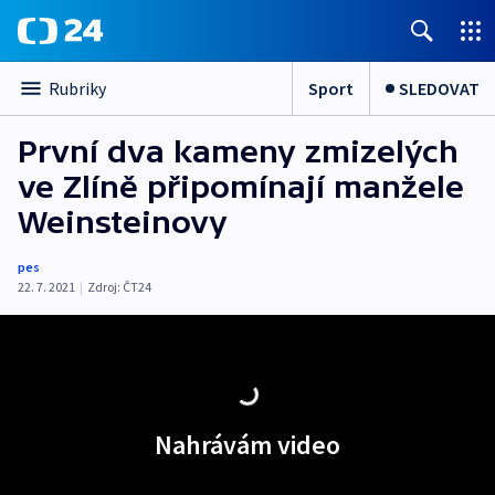
Sport
SLEDOVAT
Rubriky
První dva kameny zmizelých
ve Zlíně připomínají manžele
Weinsteinovy
pes
22. 7. 2021
|
Zdroj:
ČT24
Nahrávám video