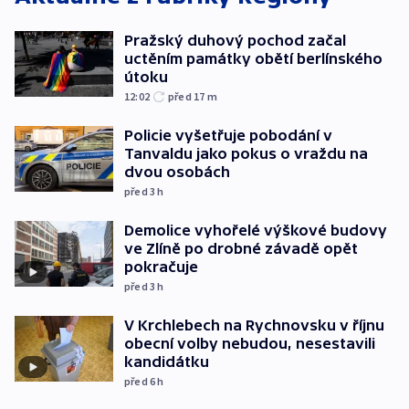
Pražský duhový pochod začal
uctěním památky obětí berlínského
útoku
12:02
před 17
m
Policie vyšetřuje pobodání v
Tanvaldu jako pokus o vraždu na
dvou osobách
před 3
h
Demolice vyhořelé výškové budovy
ve Zlíně po drobné závadě opět
pokračuje
před 3
h
V Krchlebech na Rychnovsku v říjnu
obecní volby nebudou, nesestavili
kandidátku
před 6
h