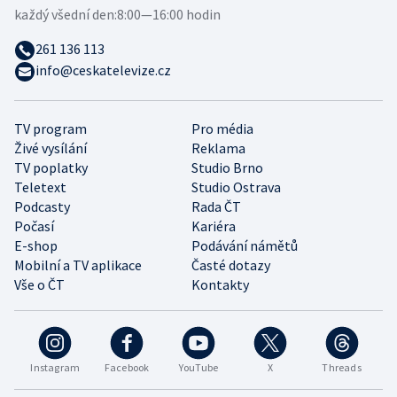
každý všední den:
8:00—16:00 hodin
261 136 113
info@ceskatelevize.cz
TV program
Pro média
Živé vysílání
Reklama
TV poplatky
Studio Brno
Teletext
Studio Ostrava
Podcasty
Rada ČT
Počasí
Kariéra
E-shop
Podávání námětů
Mobilní a TV aplikace
Časté dotazy
Vše o ČT
Kontakty
Instagram
Facebook
YouTube
X
Threads