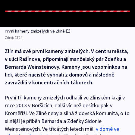
První kameny zmizelých ve Zlíně
Zdroj:
ČT24
Zlín má své první kameny zmizelých. V centru města,
v ulici Rašínova, připomínají manželský pár Zdeňku a
Bernarda Weinsteinovy. Kameny jsou vzpomínkou na
lidi, které nacisté vyhnali z domovů a následně
zavraždili v koncentračních táborech.
První tři kameny zmizelých odhalili ve Zlínském kraji v
roce 2013 v Boršicích, další víc než desítku pak v
Kroměříži. Ve Zlíně nebyla silná židovská komunita, o to
silnější je příběh Bernarda a Zdeňky Sidonie
Weinsteinových. Ve třicátých letech měli
v domě ve