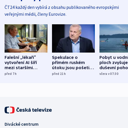
ČT24 každý den vybírá z obsahu publikovaného evropskými
veřejnými médii, členy Eurovize.
Falešní „lékaři“
Spekulace o
Pobyt u vodn
vytvoření AI šíří
přímém ruském
ploch zvyšuje
mezi staršími
útoku jsou pošetilé,
duševní poho
Poláky nebezpečné
míní estonský
ukázala
před 7
h
před 21
h
včera v 07:30
zdravotní rady
bezpečnostní
mezinárodní 
expert
Divácké centrum