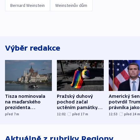
Bernard Weinstein
Weinsteinův dům
Výběr redakce
Tisza nominovala
Pražský duhový
Americký Sen
na maďarského
pochod začal
potvrdil Tru
prezidenta
uctěním památky
právníka jako
bývalého šéfa
obětí berlínského
ministra
před 7
m
12:02
před 17
m
12:53
před 24
nejvyššího soudu
útoku
spravedlnost
Aktuálně z rubriky
Regiony