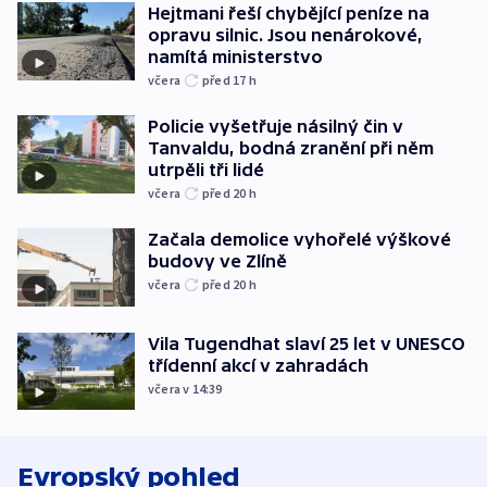
Hejtmani řeší chybějící peníze na
opravu silnic. Jsou nenárokové,
namítá ministerstvo
včera
před 17
h
Policie vyšetřuje násilný čin v
Tanvaldu, bodná zranění při něm
utrpěli tři lidé
včera
před 20
h
Začala demolice vyhořelé výškové
budovy ve Zlíně
včera
před 20
h
Vila Tugendhat slaví 25 let v UNESCO
třídenní akcí v zahradách
včera v 14:39
Evropský pohled