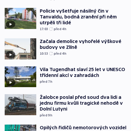
Policie vyšetřuje násilný čin v
Tanvaldu, bodná zranění při něm
utrpěli tři lidé
17:03
před 4
h
Začala demolice vyhořelé výškové
budovy ve Zlíně
10:53
před 4
h
Vila Tugendhat slaví 25 let v UNESCO
třídenní akcí v zahradách
před 7
h
Žalobce poslal před soud dva lidi a
jednu firmu kvůli tragické nehodě v
Dolní Lutyni
před 9
h
Opilých řidičů nemotorových vozidel