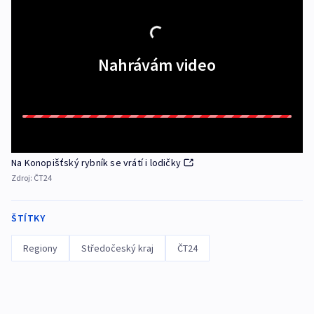
Nahrávám video
Na Konopišťský rybník se vrátí i lodičky
Zdroj:
ČT24
ŠTÍTKY
Regiony
Středočeský kraj
ČT24