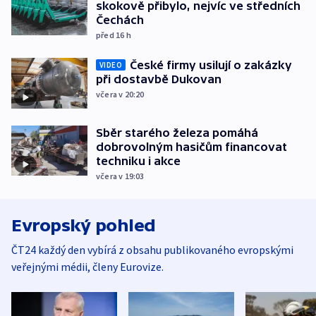
skokově přibylo, nejvíc ve středních
Čechách
před 16
h
České firmy usilují o zakázky
VIDEO
při dostavbě Dukovan
včera v 20:20
Sběr starého železa pomáhá
dobrovolným hasičům financovat
techniku i akce
včera v 19:03
Evropský pohled
ČT24 každý den vybírá z obsahu publikovaného evropskými
veřejnými médii, členy Eurovize.