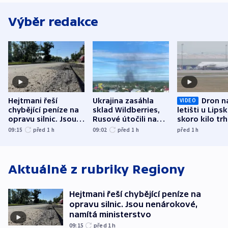
Výběr redakce
Hejtmani řeší
Ukrajina zasáhla
Dron n
VIDEO
chybějící peníze na
sklad Wildberries,
letišti u Lips
opravu silnic. Jsou
Rusové útočili na
skoro kilo trh
nenárokové, namítá
trh, hasiče či
indicie ukazuj
09:15
před 1
h
09:02
před 1
h
před 1
h
ministerstvo
stadion
Rusko
Aktuálně z rubriky
Regiony
Hejtmani řeší chybějící peníze na
opravu silnic. Jsou nenárokové,
namítá ministerstvo
09:15
před 1
h