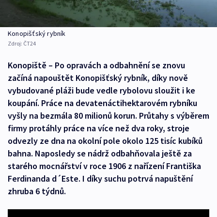
Konopišťský rybník
Zdroj:
ČT24
Konopiště – Po opravách a odbahnění se znovu
začíná napouštět Konopišťský rybník, díky nově
vybudované pláži bude vedle rybolovu sloužit i ke
koupání. Práce na devatenáctihektarovém rybníku
vyšly na bezmála 80 milionů korun. Průtahy s výběrem
firmy protáhly práce na více než dva roky, stroje
odvezly ze dna na okolní pole okolo 125 tisíc kubíků
bahna. Naposledy se nádrž odbahňovala ještě za
starého mocnářství v roce 1906 z nařízení Františka
Ferdinanda d´Este. I díky suchu potrvá napuštění
zhruba 6 týdnů.