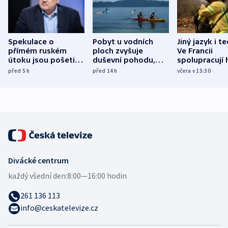
Spekulace o
Pobyt u vodních
Jiný jazyk i t
přímém ruském
ploch zvyšuje
Ve Francii
útoku jsou pošetilé,
duševní pohodu,
spolupracují h
míní estonský
ukázala
různých zemí
před 5
h
před 14
h
včera v 15:30
bezpečnostní
mezinárodní studie
expert
Divácké centrum
každý všední den:
8:00—16:00 hodin
261 136 113
info@ceskatelevize.cz