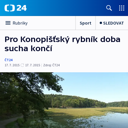
Sport
SLEDOVAT
Rubriky
Pro Konopišťský rybník doba
sucha končí
ČT24
17. 7. 2015
17. 7. 2015
|
Zdroj:
ČT24