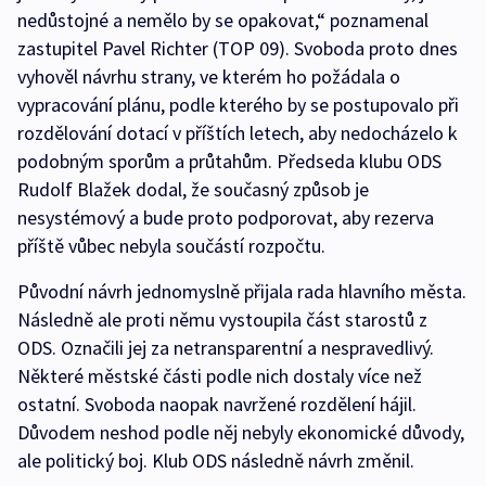
nedůstojné a nemělo by se opakovat,“ poznamenal
zastupitel Pavel Richter (TOP 09). Svoboda proto dnes
vyhověl návrhu strany, ve kterém ho požádala o
vypracování plánu, podle kterého by se postupovalo při
rozdělování dotací v příštích letech, aby nedocházelo k
podobným sporům a průtahům. Předseda klubu ODS
Rudolf Blažek dodal, že současný způsob je
nesystémový a bude proto podporovat, aby rezerva
příště vůbec nebyla součástí rozpočtu.
Původní návrh jednomyslně přijala rada hlavního města.
Následně ale proti němu vystoupila část starostů z
ODS. Označili jej za netransparentní a nespravedlivý.
Některé městské části podle nich dostaly více než
ostatní. Svoboda naopak navržené rozdělení hájil.
Důvodem neshod podle něj nebyly ekonomické důvody,
ale politický boj. Klub ODS následně návrh změnil.