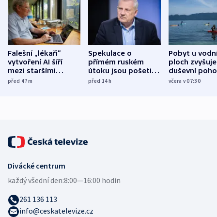
Falešní „lékaři“
Spekulace o
Pobyt u vodn
vytvoření AI šíří
přímém ruském
ploch zvyšuje
mezi staršími
útoku jsou pošetilé,
duševní poho
Poláky nebezpečné
míní estonský
ukázala
před 47
m
před 14
h
včera v 07:30
zdravotní rady
bezpečnostní
mezinárodní 
expert
Divácké centrum
každý všední den:
8:00—16:00 hodin
261 136 113
info@ceskatelevize.cz