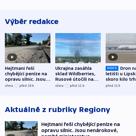
Výběr redakce
Hejtmani řeší
Ukrajina zasáhla
Dron n
VIDEO
chybějící peníze na
sklad Wildberries,
letišti u Lips
opravu silnic. Jsou
Rusové útočili na
skoro kilo trh
nenárokové, namítá
trh, hasiče či
indicie ukazuj
včera
před 10
h
včera
před 11
h
před 11
h
ministerstvo
stadion
Rusko
Aktuálně z rubriky
Regiony
Hejtmani řeší chybějící peníze na
opravu silnic. Jsou nenárokové,