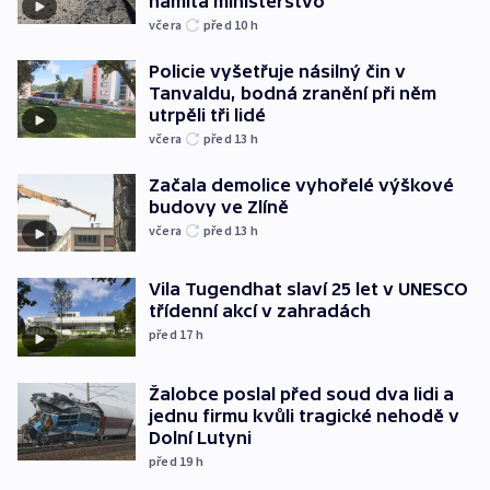
namítá ministerstvo
včera
před 10
h
Policie vyšetřuje násilný čin v
Tanvaldu, bodná zranění při něm
utrpěli tři lidé
včera
před 13
h
Začala demolice vyhořelé výškové
budovy ve Zlíně
včera
před 13
h
Vila Tugendhat slaví 25 let v UNESCO
třídenní akcí v zahradách
před 17
h
Žalobce poslal před soud dva lidi a
jednu firmu kvůli tragické nehodě v
Dolní Lutyni
před 19
h