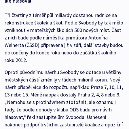
ale hlasoval.
Tři čtvrtiny z téměř půl miliardy dostanou radnice na
rekonstrukce školek a škol. Podle Svobody by tak mělo
vzniknout v mateřských školách 500 nových míst. Část
z nich bude podle náměstka primátora Antonína
Weinerta (ČSSD) připravena již v září, další stavby budou
dokončeny do konce roku nebo do začátku školního
roku 2012.
Oproti původnímu návrhu Svobody se dotace u většiny
městských částí změnily v řádech milionů korun. Nový
návrh přispěl více do rozpočtu například Praze 7, 10, 11,
13 nebo 15. Méně naopak dostaly Praha 2, 4, 8 nebo 9.
„Nemohu se s protinávrhem ztotožnit, ale oznamuji
tady, že podle dohody v klubu ODS budu pro návrh
hlasovat,“ řekl zastupitelům Svoboda. Usnesení
nakonec podpořili všichni zastupitelé koalice a opoziční