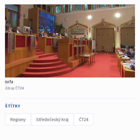
isifa
Zdroj:
ČT24
ŠTÍTKY
Regiony
Středočeský kraj
ČT24