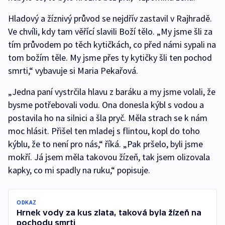
Hladový a žíznivý průvod se nejdřív zastavil v Rajhradě.
Ve chvíli, kdy tam věřící slavili Boží tělo. „My jsme šli za
tím průvodem po těch kytičkách, co před námi sypali na
tom božím těle. My jsme přes ty kytičky šli ten pochod
smrti,“ vybavuje si Maria Pekařová.
„Jedna paní vystrčila hlavu z baráku a my jsme volali, že
bysme potřebovali vodu. Ona donesla kýbl s vodou a
postavila ho na silnici a šla pryč. Měla strach se k nám
moc hlásit. Přišel ten mladej s flintou, kopl do toho
kýblu, že to není pro nás,“ říká. „Pak pršelo, byli jsme
mokří. Já jsem měla takovou žízeň, tak jsem olizovala
kapky, co mi spadly na ruku,“ popisuje.
ODKAZ
Hrnek vody za kus zlata, taková byla žízeň na
pochodu smrti