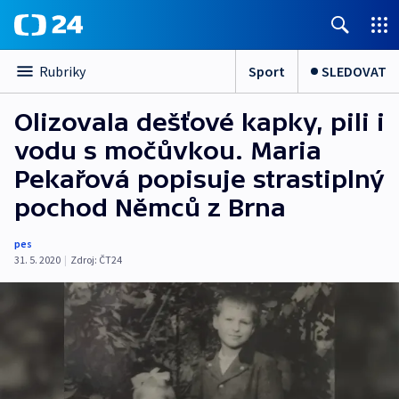
Sport
SLEDOVAT
Rubriky
Olizovala dešťové kapky, pili i
vodu s močůvkou. Maria
Pekařová popisuje strastiplný
pochod Němců z Brna
pes
31. 5. 2020
|
Zdroj:
ČT24