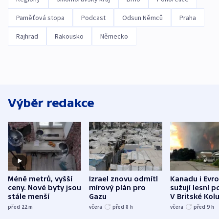
Paměťová stopa
Podcast
Odsun Němců
Praha
Rajhrad
Rakousko
Německo
Výběr redakce
Méně metrů, vyšší
Izrael znovu odmítl
Kanadu i Evro
ceny. Nové byty jsou
mírový plán pro
sužují lesní p
stále menší
Gazu
V Britské Kol
evakuovali tis
před 22
m
včera
před 8
h
včera
před 9
h