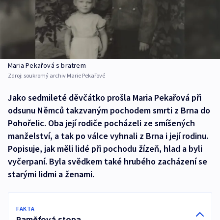
Maria Pekařová s bratrem
Zdroj:
soukromý archiv Marie Pekařové
Jako sedmileté děvčátko prošla Maria Pekařová při
odsunu Němců takzvaným pochodem smrti z Brna do
Pohořelic. Oba její rodiče pocházeli ze smíšených
manželství, a tak po válce vyhnali z Brna i její rodinu.
Popisuje, jak měli lidé při pochodu žízeň, hlad a byli
vyčerpaní. Byla svědkem také hrubého zacházení se
starými lidmi a ženami.
FAKTA
Paměťová stopa