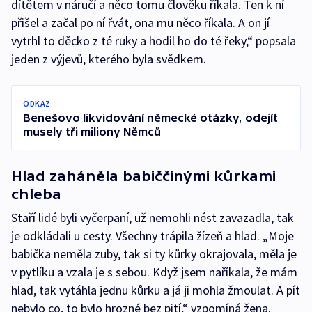
dítětem v náručí a něco tomu člověku říkala. Ten k ní
přišel a začal po ní řvát, ona mu něco říkala. A on jí
vytrhl to děcko z té ruky a hodil ho do té řeky,“ popsala
jeden z výjevů, kterého byla svědkem.
ODKAZ
Benešovo likvidování německé otázky, odejít
musely tři miliony Němců
Hlad zaháněla babiččinými kůrkami
chleba
Staří lidé byli vyčerpaní, už nemohli nést zavazadla, tak
je odkládali u cesty. Všechny trápila žízeň a hlad. „Moje
babička neměla zuby, tak si ty kůrky okrajovala, měla je
v pytlíku a vzala je s sebou. Když jsem naříkala, že mám
hlad, tak vytáhla jednu kůrku a já ji mohla žmoulat. A pít
nebylo co, to bylo hrozné bez pití,“ vzpomíná žena.