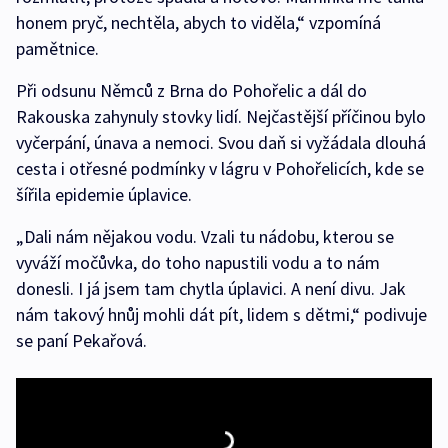
honem pryč, nechtěla, abych to viděla,“ vzpomíná
pamětnice.
Při odsunu Němců z Brna do Pohořelic a dál do
Rakouska zahynuly stovky lidí. Nejčastější příčinou bylo
vyčerpání, únava a nemoci. Svou daň si vyžádala dlouhá
cesta i otřesné podmínky v lágru v Pohořelicích, kde se
šířila epidemie úplavice.
„Dali nám nějakou vodu. Vzali tu nádobu, kterou se
vyváží močůvka, do toho napustili vodu a to nám
donesli. I já jsem tam chytla úplavici. A není divu. Jak
nám takový hnůj mohli dát pít, lidem s dětmi,“ podivuje
se paní Pekařová.