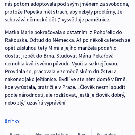
nás potom adoptovala pod svým jménem za svobodna,
protože Popelka měl strach, aby nebyly problémy, že
schovává německé děti,“ vysvětluje pamětnice.
Matka Marie pokračovala s ostatními z Pohořelic do
Rakouska. Odtud do Německa. Až po několika letech se
opět zásluhou tety Mimi a jejího manžela podařilo
dostat ji zpět do Brna. Studovat Mária Pekařová
nemohla kvůli svému původu. Vyučila se krejčovou.
Provdala se, pracovala v zemědělském družstvu a
nakonec jako jeřábnice. Bydlí ve stejném domě v Brně,
kde vyrůstala, bratr žije v Praze. „Člověk nesmí soudit
podle národnosti, ale rozlišovat, jestli je člověk dobrý,
nebo zlý,“ uzavírá vyprávění.
ŠTÍTKY
Regiony
Jihomoravský kraj
Brno
Pohořelice