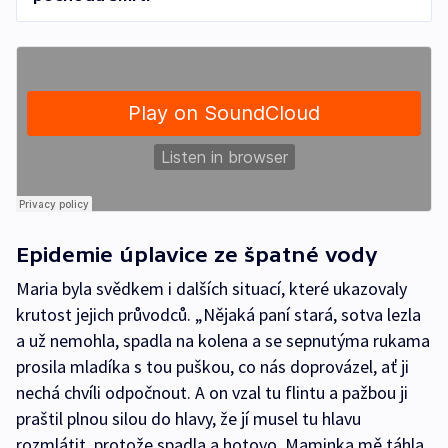
Epidemie úplavice ze špatné vody
Maria byla svědkem i dalších situací, které ukazovaly
krutost jejich průvodců. „Nějaká paní stará, sotva lezla
a už nemohla, spadla na kolena a se sepnutýma rukama
prosila mladíka s tou puškou, co nás doprovázel, ať ji
nechá chvíli odpočnout. A on vzal tu flintu a pažbou ji
praštil plnou silou do hlavy, že jí musel tu hlavu
rozmlátit, protože spadla a hotovo. Maminka mě táhla