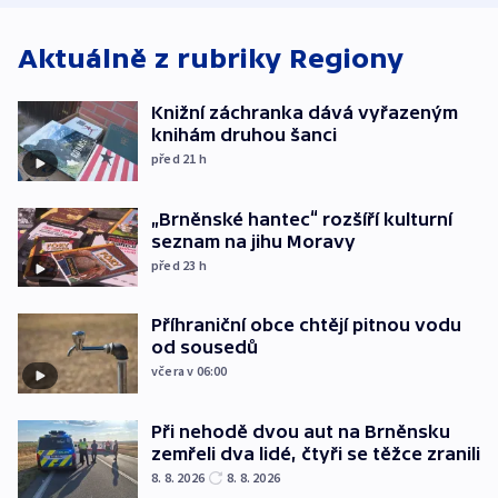
Aktuálně z rubriky
Regiony
Knižní záchranka dává vyřazeným
knihám druhou šanci
před 21
h
„Brněnské hantec“ rozšíří kulturní
seznam na jihu Moravy
před 23
h
Příhraniční obce chtějí pitnou vodu
od sousedů
včera v 06:00
Při nehodě dvou aut na Brněnsku
zemřeli dva lidé, čtyři se těžce zranili
8. 8. 2026
8. 8. 2026