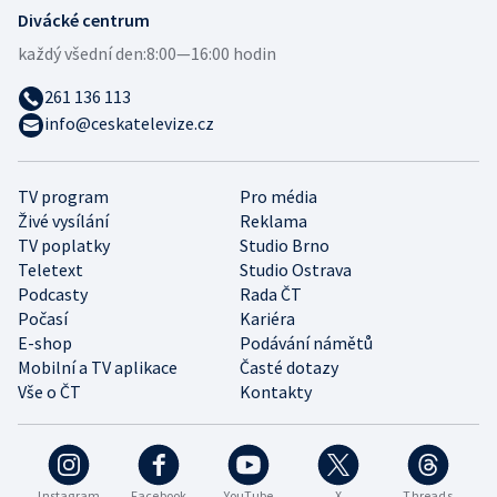
Divácké centrum
každý všední den:
8:00—16:00 hodin
261 136 113
info@ceskatelevize.cz
TV program
Pro média
Živé vysílání
Reklama
TV poplatky
Studio Brno
Teletext
Studio Ostrava
Podcasty
Rada ČT
Počasí
Kariéra
E-shop
Podávání námětů
Mobilní a TV aplikace
Časté dotazy
Vše o ČT
Kontakty
Instagram
Facebook
YouTube
X
Threads