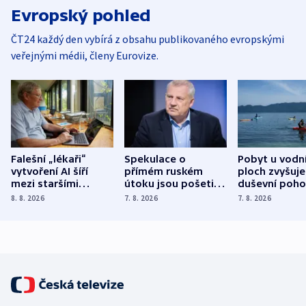
Evropský pohled
ČT24 každý den vybírá z obsahu publikovaného evropskými
veřejnými médii, členy Eurovize.
Falešní „lékaři“
Spekulace o
Pobyt u vodn
vytvoření AI šíří
přímém ruském
ploch zvyšuje
mezi staršími
útoku jsou pošetilé,
duševní poho
Poláky nebezpečné
míní estonský
ukázala
8. 8. 2026
7. 8. 2026
7. 8. 2026
zdravotní rady
bezpečnostní
mezinárodní 
expert