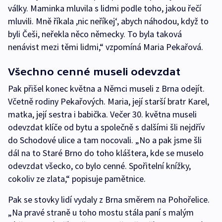
války. Maminka mluvila s lidmi podle toho, jakou řečí
mluvili. Mně říkala ,nic neříkej‘, abych náhodou, když to
byli Češi, neřekla něco německy. To byla taková
nenávist mezi těmi lidmi,“ vzpomíná Maria Pekařová.
Všechno cenné museli odevzdat
Pak přišel konec května a Němci museli z Brna odejít.
Včetně rodiny Pekařových. Maria, její starší bratr Karel,
matka, její sestra i babička. Večer 30. května museli
odevzdat klíče od bytu a společně s dalšími šli nejdřív
do Schodové ulice a tam nocovali. „No a pak jsme šli
dál na to Staré Brno do toho kláštera, kde se muselo
odevzdat všecko, co bylo cenné. Spořitelní knížky,
cokoliv ze zlata,“ popisuje pamětnice.
Pak se stovky lidí vydaly z Brna směrem na Pohořelice.
„Na pravé straně u toho mostu stála paní s malým