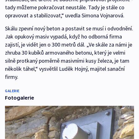
tady můžeme pokračovat neustále. Tady je stále co
opravovat a stabilizovat,“ uvedla Simona Vojnarová.
Skálu zpevní nový beton a postavit se musí i odvodnění.
Jak opukový masiv vypadá, když ho odborná firma
zajistí, je vidět jen o 300 metrů dál. „Ve skále za námi je
zhruba 30 kubíků armovaného betonu, který je velmi
silně protkaný poměrně masivními kusy železa, je tam
několik táhel,“ vysvětlil Luděk Hojný, majitel sanační
firmy.
GALERIE
Fotogalerie