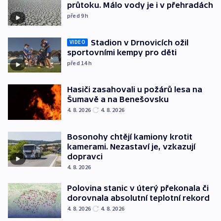
průtoku. Málo vody je i v přehradách
před 9
h
Stadion v Drnovicích ožil
VIDEO
sportovními kempy pro děti
před 14
h
Hasiči zasahovali u požárů lesa na
Šumavě a na Benešovsku
4. 8. 2026
4. 8. 2026
Bosonohy chtějí kamiony krotit
kamerami. Nezastaví je, vzkazují
dopravci
4. 8. 2026
Polovina stanic v úterý překonala či
dorovnala absolutní teplotní rekord
4. 8. 2026
4. 8. 2026