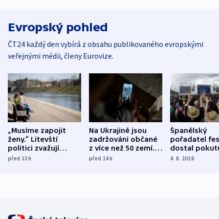
Evropský pohled
ČT24 každý den vybírá z obsahu publikovaného evropskými
veřejnými médii, členy Eurovize.
„Musíme zapojit
Na Ukrajině jsou
Španělský
ženy.“ Litevští
zadržováni občané
pořadatel fes
politici zvažují
z více než 50 zemí.
dostal pokut
dohodu o
Bojovali na straně
nekalé prakti
před 13
h
před 14
h
4. 8. 2026
demografii
Ruska