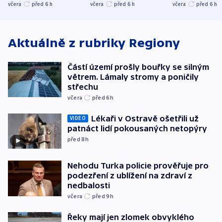
stromy a poničily
Oscara, zabojuje o
německého mi
včera
před 6
h
včera
před 6
h
včera
před 6
h
střechu
cenu za krátký film
hybridní útok
Aktuálně z rubriky
Regiony
Částí území prošly bouřky se silným
větrem. Lámaly stromy a poničily
střechu
včera
před 6
h
Lékaři v Ostravě ošetřili už
VIDEO
patnáct lidí pokousaných netopýry
před 8
h
Nehodu Turka policie prověřuje pro
podezření z ublížení na zdraví z
nedbalosti
včera
před 9
h
Řeky mají jen zlomek obvyklého