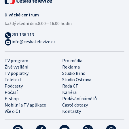
Divácké centrum
každý všední den:
8:00—16:00 hodin
261 136 113
info@ceskatelevize.cz
TV program
Pro média
Živé vysílání
Reklama
TV poplatky
Studio Brno
Teletext
Studio Ostrava
Podcasty
Rada ČT
Počasí
Kariéra
E-shop
Podávání námětů
Mobilní a TV aplikace
Časté dotazy
Vše o ČT
Kontakty