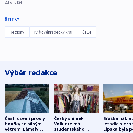
Zdroj:
ČT24
ŠTÍTKY
Regiony
Královéhradecký kraj
ČT24
Výběr redakce
Částí území prošly
Český snímek
Srážka nákla
bouřky se silným
Volklore má
letadla s dr
větrem. Lámaly
studentského
Lipska byla p