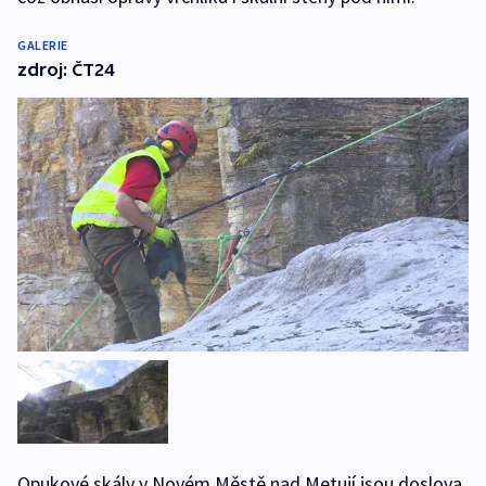
GALERIE
zdroj: ČT24
Opukové skály v Novém Městě nad Metují jsou doslova