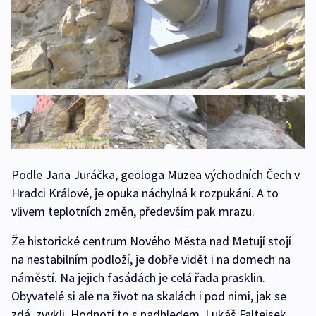
Podle Jana Juráčka, geologa Muzea východních Čech v
Hradci Králové, je opuka náchylná k rozpukání. A to
vlivem teplotních změn, především pak mrazu.
Že historické centrum Nového Města nad Metují stojí
na nestabilním podloží, je dobře vidět i na domech na
náměstí. Na jejich fasádách je celá řada prasklin.
Obyvatelé si ale na život na skalách i pod nimi, jak se
zdá, zvykli. Hodnotí to s nadhledem. Lukáš Faltejsek