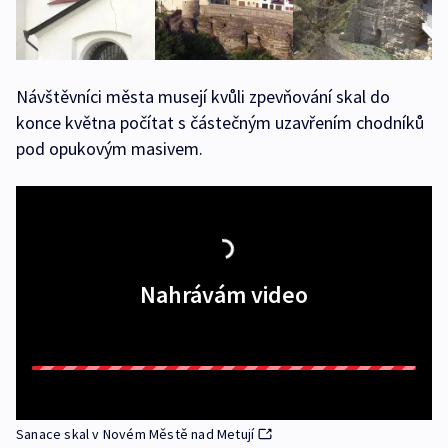
Návštěvníci města musejí kvůli zpevňování skal do
konce května počítat s částečným uzavřením chodníků
pod opukovým masivem.
Nahrávám video
Sanace skal v Novém Městě nad Metují