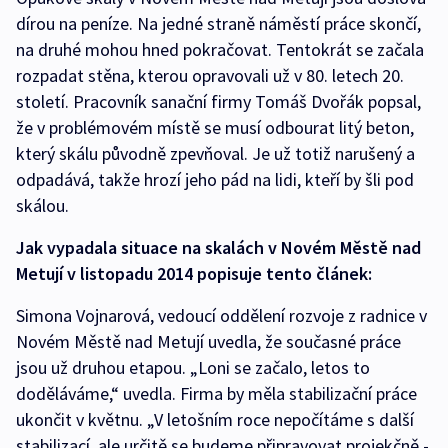
dírou na peníze. Na jedné straně náměstí práce skončí,
na druhé mohou hned pokračovat. Tentokrát se začala
rozpadat stěna, kterou opravovali už v 80. letech 20.
století. Pracovník sanační firmy Tomáš Dvořák popsal,
že v problémovém místě se musí odbourat litý beton,
který skálu původně zpevňoval. Je už totiž narušený a
odpadává, takže hrozí jeho pád na lidi, kteří by šli pod
skálou.
Jak vypadala situace na skalách v Novém Městě nad
Metují v listopadu 2014 popisuje tento článek:
Simona Vojnarová, vedoucí oddělení rozvoje z radnice v
Novém Městě nad Metují uvedla, že současné práce
jsou už druhou etapou. „Loni se začalo, letos to
doděláváme,“ uvedla. Firma by měla stabilizační práce
ukončit v květnu. „V letošním roce nepočítáme s další
stabilizací, ale určitě se budeme připravovat projekčně -