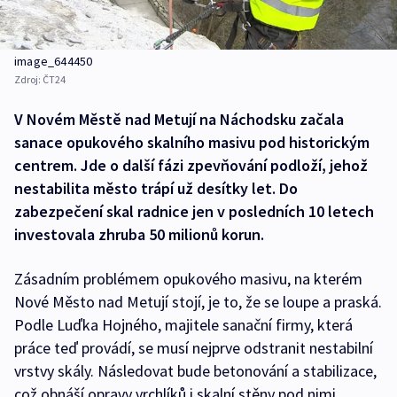
image_644450
Zdroj:
ČT24
V Novém Městě nad Metují na Náchodsku začala
sanace opukového skalního masivu pod historickým
centrem. Jde o další fázi zpevňování podloží, jehož
nestabilita město trápí už desítky let. Do
zabezpečení skal radnice jen v posledních 10 letech
investovala zhruba 50 milionů korun.
Zásadním problémem opukového masivu, na kterém
Nové Město nad Metují stojí, je to, že se loupe a praská.
Podle Luďka Hojného, majitele sanační firmy, která
práce teď provádí, se musí nejprve odstranit nestabilní
vrstvy skály. Následovat bude betonování a stabilizace,
což obnáší opravy vrchlíků i skalní stěny pod nimi.