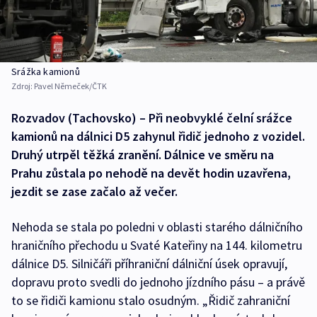
Srážka kamionů
Zdroj:
Pavel Němeček/ČTK
Rozvadov (Tachovsko) – Při neobvyklé čelní srážce
kamionů na dálnici D5 zahynul řidič jednoho z vozidel.
Druhý utrpěl těžká zranění. Dálnice ve směru na
Prahu zůstala po nehodě na devět hodin uzavřena,
jezdit se zase začalo až večer.
Nehoda se stala po poledni v oblasti starého dálničního
hraničního přechodu u Svaté Kateřiny na 144. kilometru
dálnice D5. Silničáři příhraniční dálniční úsek opravují,
dopravu proto svedli do jednoho jízdního pásu – a právě
to se řidiči kamionu stalo osudným. „Řidič zahraniční