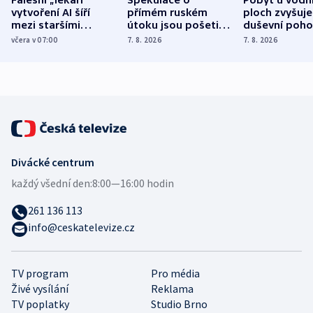
vytvoření AI šíří
přímém ruském
ploch zvyšuje
mezi staršími
útoku jsou pošetilé,
duševní poho
Poláky nebezpečné
míní estonský
ukázala
včera v 07:00
7. 8. 2026
7. 8. 2026
zdravotní rady
bezpečnostní
mezinárodní 
expert
Divácké centrum
každý všední den:
8:00—16:00 hodin
261 136 113
info@ceskatelevize.cz
TV program
Pro média
Živé vysílání
Reklama
TV poplatky
Studio Brno