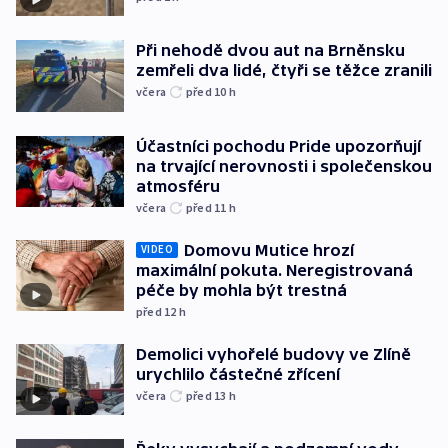
Při nehodě dvou aut na Brněnsku
zemřeli dva lidé, čtyři se těžce zranili
včera
před 10
h
Účastníci pochodu Pride upozorňují
na trvající nerovnosti i společenskou
atmosféru
včera
před 11
h
Domovu Mutice hrozí
VIDEO
maximální pokuta. Neregistrovaná
péče by mohla být trestná
před 12
h
Demolici vyhořelé budovy ve Zlíně
urychlilo částečné zřícení
včera
před 13
h