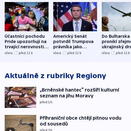
Účastníci pochodu
Americký Senát
Do Bulharska
Pride upozorňují na
potvrdil Trumpova
pronikl zřejm
trvající nerovnosti i
právníka jako
ukrajinský dr
společenskou
ministra
explodoval k
včera
před 11
h
včera
před 11
h
včera
před 12
h
atmosféru
spravedlnosti
od plynovod
Aktuálně z rubriky
Regiony
„Brněnské hantec“ rozšíří kulturní
seznam na jihu Moravy
před 1
h
Příhraniční obce chtějí pitnou vodu
od sousedů
před 2
h