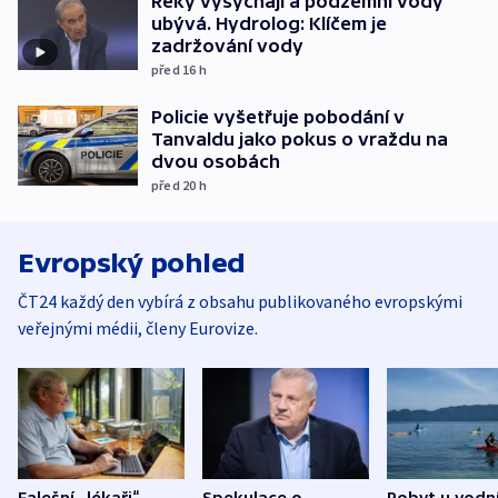
Řeky vysychají a podzemní vody
ubývá. Hydrolog: Klíčem je
zadržování vody
před 16
h
Policie vyšetřuje pobodání v
Tanvaldu jako pokus o vraždu na
dvou osobách
před 20
h
Evropský pohled
ČT24 každý den vybírá z obsahu publikovaného evropskými
veřejnými médii, členy Eurovize.
Falešní „lékaři“
Spekulace o
Pobyt u vodn