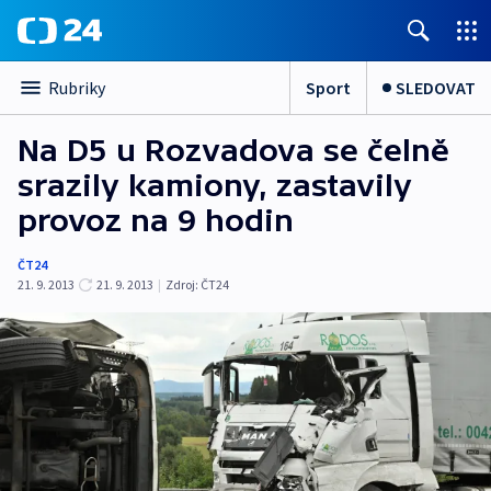
Sport
SLEDOVAT
Rubriky
Na D5 u Rozvadova se čelně
srazily kamiony, zastavily
provoz na 9 hodin
ČT24
21. 9. 2013
21. 9. 2013
|
Zdroj:
ČT24