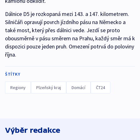
kamionů odklidit.
Dálnice D5 je rozkopaná mezi 143. a 147. kilometrem.
Silničáři opravují povrch jízdního pásu na Německo a
také most, který přes dálnici vede. Jezdí se proto
obousměrně v pásu směrem na Prahu, každý směr má k
dispozici pouze jeden pruh. Omezení potrvá do poloviny
října.
ŠTÍTKY
Regiony
Plzeňský kraj
Domácí
ČT24
Výběr redakce