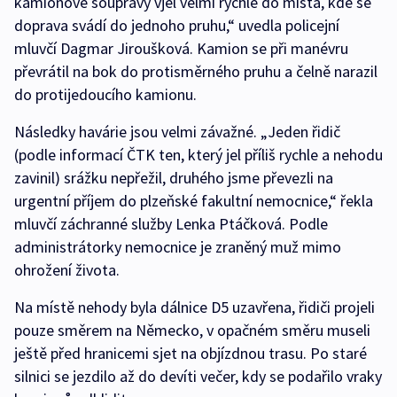
kamionové soupravy vjel velmi rychle do místa, kde se
doprava svádí do jednoho pruhu,“ uvedla policejní
mluvčí Dagmar Jiroušková. Kamion se při manévru
převrátil na bok do protisměrného pruhu a čelně narazil
do protijedoucího kamionu.
Následky havárie jsou velmi závažné. „Jeden řidič
(podle informací ČTK ten, který jel příliš rychle a nehodu
zavinil) srážku nepřežil, druhého jsme převezli na
urgentní příjem do plzeňské fakultní nemocnice,“ řekla
mluvčí záchranné služby Lenka Ptáčková. Podle
administrátorky nemocnice je zraněný muž mimo
ohrožení života.
Na místě nehody byla dálnice D5 uzavřena, řidiči projeli
pouze směrem na Německo, v opačném směru museli
ještě před hranicemi sjet na objízdnou trasu. Po staré
silnici se jezdilo až do devíti večer, kdy se podařilo vraky