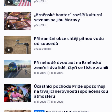
před 21
h
„Brněnské hantec“ rozšíří kulturní
seznam na jihu Moravy
před 23
h
Příhraniční obce chtějí pitnou vodu
od sousedů
včera v 06:00
Při nehodě dvou aut na Brněnsku
zemřeli dva lidé, čtyři se těžce zranili
8. 8. 2026
8. 8. 2026
Účastníci pochodu Pride upozorňují
na trvající nerovnosti i společenskou
atmosféru
8. 8. 2026
8. 8. 2026