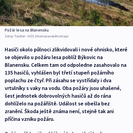
Požár lesa na Blanensku
Zdroj:
Twitter - HZS Jihomoravského kraje
Hasiči okolo půlnoci zlikvidovali i nové ohnisko, které
se objevilo u požáru lesa poblíž Býkovic na
Blanensku. Celkem tam od odpoledne zasahovalo na
135 hasičů, vyhlášen byl třetí stupeň požárního
poplachu ze čtyř. Při zásahu se vystřídaly i dva
vrtulníky s vaky na vodu. Oba požáry jsou uhašené,
šest jednotek dobrovolných hasičů až do rána
dohlíželo na požářiště. Událost se obešla bez
zranění. Škoda ještě známa není, stejně tak ani
příčina vzniku požáru.