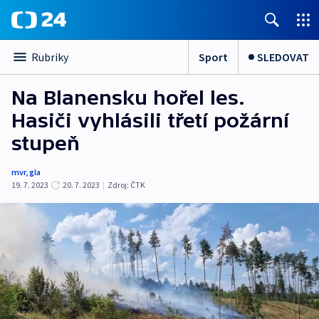
Sport
SLEDOVAT
Rubriky
Na Blanensku hořel les.
Hasiči vyhlásili třetí požární
stupeň
mvr
,
gla
19. 7. 2023
20. 7. 2023
|
Zdroj:
ČTK