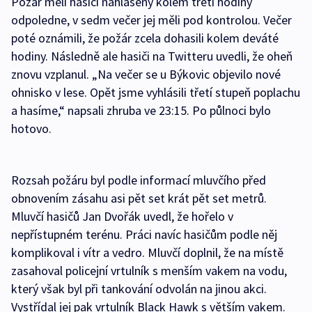
Požár měli hasiči nahlášený kolem třetí hodiny
odpoledne, v sedm večer jej měli pod kontrolou. Večer
poté oznámili, že požár zcela dohasili kolem deváté
hodiny. Následně ale hasiči na Twitteru uvedli, že oheň
znovu vzplanul. „Na večer se u Býkovic objevilo nové
ohnisko v lese. Opět jsme vyhlásili třetí stupeň poplachu
a hasíme,“ napsali zhruba ve 23:15. Po půlnoci bylo
hotovo.
Rozsah požáru byl podle informací mluvčího před
obnovením zásahu asi pět set krát pět set metrů.
Mluvčí hasičů Jan Dvořák uvedl, že hořelo v
nepřístupném terénu. Práci navíc hasičům podle něj
komplikoval i vítr a vedro. Mluvčí doplnil, že na místě
zasahoval policejní vrtulník s menším vakem na vodu,
který však byl při tankování odvolán na jinou akci.
Vystřídal jej pak vrtulník Black Hawk s větším vakem.