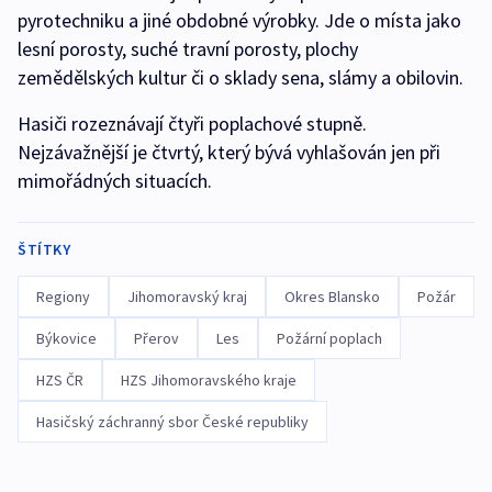
pyrotechniku a jiné obdobné výrobky. Jde o místa jako
lesní porosty, suché travní porosty, plochy
zemědělských kultur či o sklady sena, slámy a obilovin.
Hasiči rozeznávají čtyři poplachové stupně.
Nejzávažnější je čtvrtý, který bývá vyhlašován jen při
mimořádných situacích.
ŠTÍTKY
Regiony
Jihomoravský kraj
Okres Blansko
Požár
Býkovice
Přerov
Les
Požární poplach
HZS ČR
HZS Jihomoravského kraje
Hasičský záchranný sbor České republiky