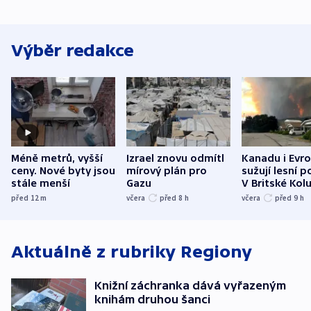
Výběr redakce
Méně metrů, vyšší
Izrael znovu odmítl
Kanadu i Evro
ceny. Nové byty jsou
mírový plán pro
sužují lesní p
stále menší
Gazu
V Britské Kol
evakuovali tis
před 12
m
včera
před 8
h
včera
před 9
h
Aktuálně z rubriky
Regiony
Knižní záchranka dává vyřazeným
knihám druhou šanci