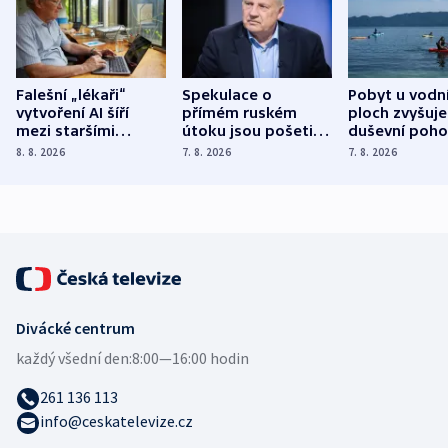
Falešní „lékaři“
Spekulace o
Pobyt u vodn
vytvoření AI šíří
přímém ruském
ploch zvyšuje
mezi staršími
útoku jsou pošetilé,
duševní poho
Poláky nebezpečné
míní estonský
ukázala
8. 8. 2026
7. 8. 2026
7. 8. 2026
zdravotní rady
bezpečnostní
mezinárodní 
expert
Divácké centrum
každý všední den:
8:00—16:00 hodin
261 136 113
info@ceskatelevize.cz