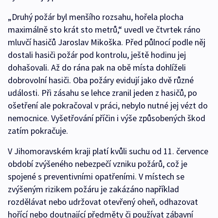
„Druhý požár byl menšího rozsahu, hořela plocha
maximálně sto krát sto metrů,“ uvedl ve čtvrtek ráno
mluvčí hasičů Jaroslav Mikoška. Před půlnocí podle něj
dostali hasiči požár pod kontrolu, ještě hodinu jej
dohašovali. Až do rána pak na obě místa dohlíželi
dobrovolní hasiči. Oba požáry evidují jako dvě různé
události. Při zásahu se lehce zranil jeden z hasičů, po
ošetření ale pokračoval v práci, nebylo nutné jej vézt do
nemocnice. Vyšetřování příčin i výše způsobených škod
zatím pokračuje.
V Jihomoravském kraji platí kvůli suchu od 11. července
období zvýšeného nebezpečí vzniku požárů, což je
spojené s preventivními opatřeními. V místech se
zvýšeným rizikem požáru je zakázáno například
rozdělávat nebo udržovat otevřený oheň, odhazovat
hořící nebo doutnající předměty či používat zábavní