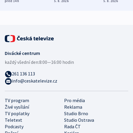
různých zemí
dohodu o
Bojovali na s
před 14
h
5. 8. 2026
5. 8. 2026
demografii
Ruska
Divácké centrum
každý všední den:
8:00—16:00 hodin
261 136 113
info@ceskatelevize.cz
TV program
Pro média
Živé vysílání
Reklama
TV poplatky
Studio Brno
Teletext
Studio Ostrava
Podcasty
Rada ČT
Počasí
Kariéra