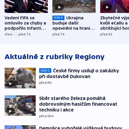
Vedení FIFA se
Ukrajina
Zbytečné výj
VIDEO
omluvilo za chyby a
buduje další
kvůli eCallu a
podpořilo Infantina.
opevnění na hranici
obtěžující ho
UEFA trvá na
s Běloruskem
zdržují záchr
včera
před 7
h
před 7
h
před 8
h
bojkotu
Aktuálně z rubriky
Regiony
České firmy usilují o zakázky
VIDEO
při dostavbě Dukovan
před 9
h
Sběr starého železa pomáhá
dobrovolným hasičům financovat
techniku i akce
před 10
h
Demolice vyhořelé výškové budovy