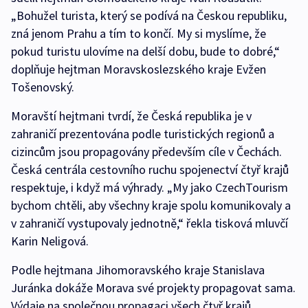
„Bohužel turista, který se podívá na Českou republiku,
zná jenom Prahu a tím to končí. My si myslíme, že
pokud turistu ulovíme na delší dobu, bude to dobré,“
doplňuje hejtman Moravskoslezského kraje Evžen
Tošenovský.
Moravští hejtmani tvrdí, že Česká republika je v
zahraničí prezentována podle turistických regionů a
cizincům jsou propagovány především cíle v Čechách.
Česká centrála cestovního ruchu spojenectví čtyř krajů
respektuje, i když má výhrady. „My jako CzechTourism
bychom chtěli, aby všechny kraje spolu komunikovaly a
v zahraničí vystupovaly jednotně,“ řekla tisková mluvčí
Karin Neligová.
Podle hejtmana Jihomoravského kraje Stanislava
Juránka dokáže Morava své projekty propagovat sama.
Výdaje na společnou propagaci všech čtyř krajů