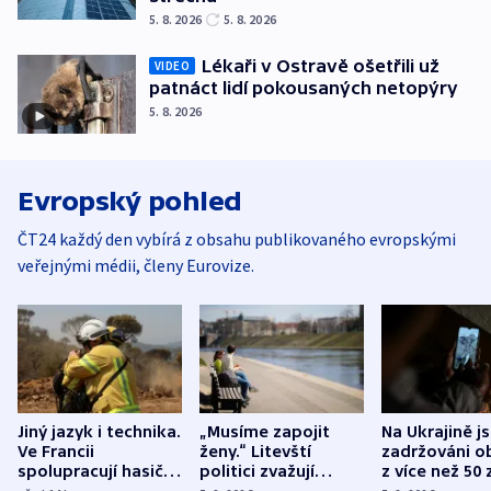
5. 8. 2026
5. 8. 2026
Lékaři v Ostravě ošetřili už
VIDEO
patnáct lidí pokousaných netopýry
5. 8. 2026
Evropský pohled
ČT24 každý den vybírá z obsahu publikovaného evropskými
veřejnými médii, členy Eurovize.
Jiný jazyk i technika.
„Musíme zapojit
Na Ukrajině j
Ve Francii
ženy.“ Litevští
zadržováni o
spolupracují hasiči z
politici zvažují
z více než 50 