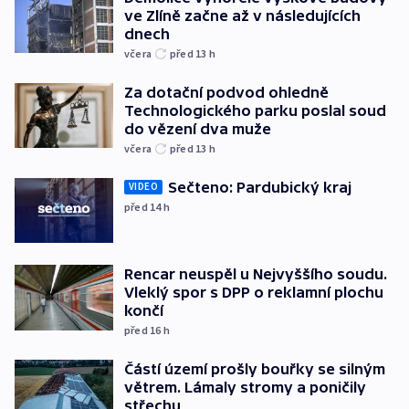
ve Zlíně začne až v následujících
dnech
včera
před 13
h
Za dotační podvod ohledně
Technologického parku poslal soud
do vězení dva muže
včera
před 13
h
Sečteno: Pardubický kraj
VIDEO
před 14
h
Rencar neuspěl u Nejvyššího soudu.
Vleklý spor s DPP o reklamní plochu
končí
před 16
h
Částí území prošly bouřky se silným
větrem. Lámaly stromy a poničily
střechu