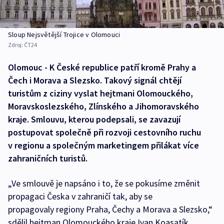
Sloup Nejsvětější Trojice v Olomouci
Zdroj:
ČT24
Olomouc - K České republice patří kromě Prahy a
Čech i Morava a Slezsko. Takový signál chtějí
turistům z ciziny vyslat hejtmani Olomouckého,
Moravskoslezského, Zlínského a Jihomoravského
kraje. Smlouvu, kterou podepsali, se zavazují
postupovat společně při rozvoji cestovního ruchu
v regionu a společným marketingem přilákat více
zahraničních turistů.
„Ve smlouvě je napsáno i to, že se pokusíme změnit
propagaci Česka v zahraničí tak, aby se
propagovaly regiony Praha, Čechy a Morava a Slezsko,“
sdělil hejtman Olomouckého kraje Ivan Koasatík.